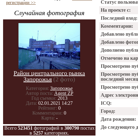
Статус пользова
регистрации >>
На проекте с:
Случайная фотография
Последний вход:
Комментарии:
Добавлено публ
Добавлено фото
Дополнено публ
Отмечено на ка
Просмотрено пу
Район центрального рынка
Просмотрено пу
Запорожья
(2 фото)
последний месяц
Просмотрено пуб
Категория:
Запорожье
Автор поста:
Agent ZP
Адрес электрон
Год съемки:
2013
Дата:
02.01.2021 14:27
ICQ:
Рейтинг:
0
Город:
Комментарии:
0
Карта:
-
Дата рождения:
До следующего 
Всего
523451
фотографий в
300790
постах
в
5257
категориях.