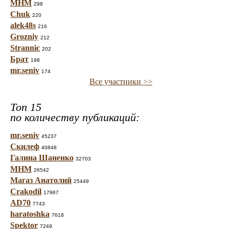
МНМ
298
Chuk
220
alek48s
216
Grozniy
212
Strannic
202
Брат
198
mr.seniv
174
Все участники >>
Топ 15
по количеству публикаций:
mr.seniv
45237
Скилеф
40848
Галина Шаненко
32703
МНМ
26542
Магаз Анатолий
25449
Crakodil
17967
AD70
7743
haratoshka
7618
Spektor
7249