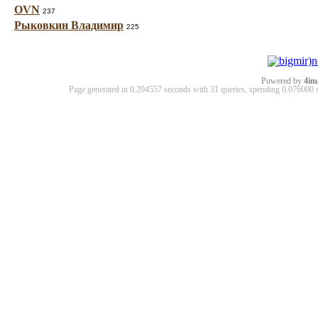
OVN
237
Рыковкин Владимир
225
Powered by
4im
Page generated in 0.204557 seconds with 31 queries, spending 0.07600