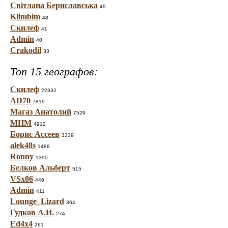
Світлана Бериславська
49
Klimbim
48
Скилеф
41
Admin
40
Crakodil
33
Топ 15 географов:
Скилеф
22332
AD70
7819
Магаз Анатолий
7529
МНМ
4912
Борис Ассеев
3339
alek48s
1488
Ronny
1390
Белков Альберт
515
VSx86
446
Admin
411
Lounge_Lizard
364
Гудков А.И.
274
Ed4x4
261