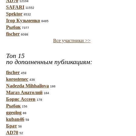
AD70
12104
SAFARI
11552
Spektor
8532
Ігор Кузьменко
8485
Рыбак
7377
fischer
6098
Все участники >>
Топ 15
по дополненным публикациям:
fischer
459
korostenec
436
Nadezda Mihhailova
186
Магаз Анатолий
184
Борис Ассеев
178
Рыбак
156
ggeolog
88
kuban46
59
Брат
56
AD70
52