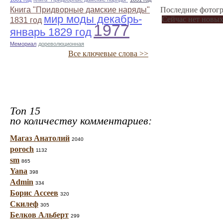
Книга "Придворные дамские наряды"
Последние фотогр
мир моды декабрь-
Сейчас нет новых
1831 год
1977
январь 1829 год
Мемориал
дореволюционная
Все ключевые слова >>
Топ 15
по количеству комментариев:
Магаз Анатолий
2040
poroch
1132
sm
865
Yana
398
Admin
334
Борис Ассеев
320
Скилеф
305
Белков Альберт
299