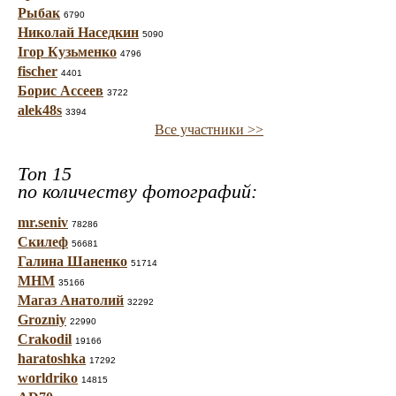
Рыбак
6790
Николай Наседкин
5090
Ігор Кузьменко
4796
fischer
4401
Борис Ассеев
3722
alek48s
3394
Все участники >>
Топ 15
по количеству фотографий:
mr.seniv
78286
Скилеф
56681
Галина Шаненко
51714
МНМ
35166
Магаз Анатолий
32292
Grozniy
22990
Crakodil
19166
haratoshka
17292
worldriko
14815