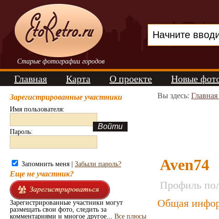
Старые фотографии городов
Главная
Карта
О проекте
Новые фот
Вы здесь:
Главная
Зарегистрированные участники
Имя пользователя:
Пароль:
Aven74
Запомнить меня |
Забыли пароль?
Еще не участник?
Профиль пол
Общая инфор
Зарегистрированные участники могут
размещать свои фото, следить за
комментариями и многое другое...
Все плюсы