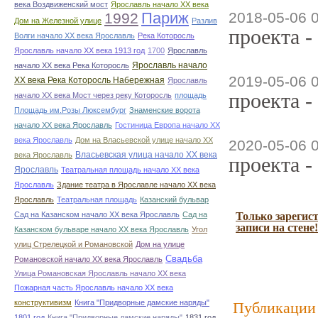
века Воздвиженский мост
Ярославль начало ХХ века
Париж
2018-05-06 
1992
Дом на Железной улице
Разлив
проекта -
Волги начало ХХ века Ярославль
Река Которосль
Ярославль начало ХХ века 1913 год
1700
Ярославль
Ярославль начало
начало ХХ века Река Которосль
2019-05-06 
ХХ века Река Которосль Набережная
Ярославль
проекта -
начало ХХ века Мост через реку Которосль
площадь
Площадь им.Розы Люксембург
Знаменские ворота
начало ХХ века Ярославль
Гостиница Европа начало ХХ
века Ярославль
Дом на Власьевской улице начало ХХ
2020-05-06 
Власьевская улица начало ХХ века
века Ярославль
проекта -
Ярославль
Театральная площадь начало ХХ века
Ярославль
Здание театра в Ярославле начало ХХ века
Ярославль
Театральная площадь
Казанский бульвар
Сад на Казанском начало ХХ века Ярославль
Сад на
Только зарегис
записи на стене!
Казанском бульваре начало ХХ века Ярославль
Угол
улиц Стрелецкой и Романовской
Дом на улице
Свадьба
Романовской начало ХХ века Ярославль
Улица Романовская Ярославль начало ХХ века
Пожарная часть Ярославль начало ХХ века
конструктивизм
Книга "Придворные дамские наряды"
Публикации 
1801 год
Книга "Придворные дамские наряды"
1831 год