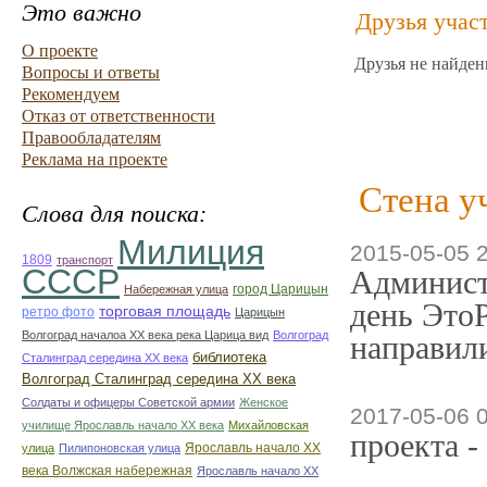
Это важно
Друзья учас
О проекте
Друзья не найден
Вопросы и ответы
Рекомендуем
Отказ от ответственности
Правообладателям
Реклама на проекте
Стена у
Слова для поиска:
Милиция
2015-05-05 
1809
транспорт
СССР
Админист
город Царицын
Набережная улица
день ЭтоР
торговая площадь
ретро фото
Царицын
Волгоград началоа ХХ века река Царица вид
Волгоград
направили
библиотека
Сталинград середина ХХ века
Волгоград Сталинград середина ХХ века
Солдаты и офицеры Советской армии
Женское
2017-05-06 
училище Ярославль начало ХХ века
Михайловская
проекта -
Ярославль начало ХХ
улица
Пилипоновская улица
века Волжская набережная
Ярославль начало ХХ