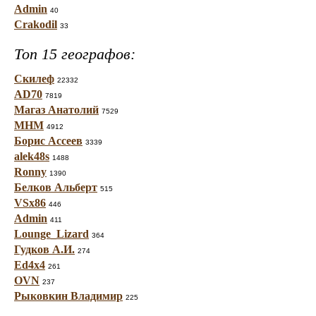
Admin
40
Crakodil
33
Топ 15 географов:
Скилеф
22332
AD70
7819
Магаз Анатолий
7529
МНМ
4912
Борис Ассеев
3339
alek48s
1488
Ronny
1390
Белков Альберт
515
VSx86
446
Admin
411
Lounge_Lizard
364
Гудков А.И.
274
Ed4x4
261
OVN
237
Рыковкин Владимир
225