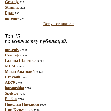
Grozniy
212
Strannic
202
Брат
198
mr.seniv
174
Все участники >>
Топ 15
по количеству публикаций:
mr.seniv
45211
Скилеф
40848
Галина Шаненко
32703
МНМ
26542
Магаз Анатолий
25449
Crakodil
17967
AD70
7743
haratoshka
7618
Spektor
7249
Рыбак
6790
Николай Наседкин
5090
Ігор Кузьменко
4796