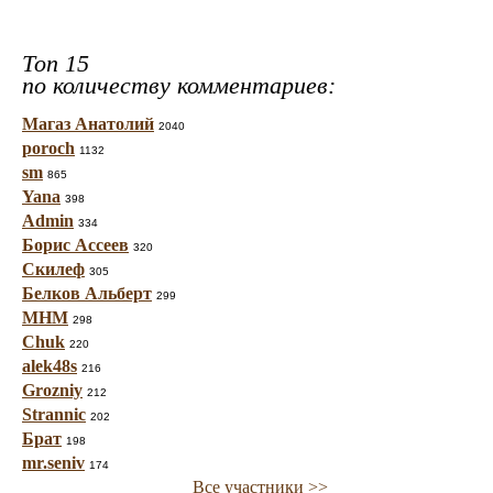
Топ 15
по количеству комментариев:
Магаз Анатолий
2040
poroch
1132
sm
865
Yana
398
Admin
334
Борис Ассеев
320
Скилеф
305
Белков Альберт
299
МНМ
298
Chuk
220
alek48s
216
Grozniy
212
Strannic
202
Брат
198
mr.seniv
174
Все участники >>