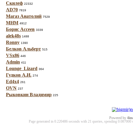
Скилеф
22332
AD70
7819
Магаз Анатолий
7529
МНМ
4912
Борис Ассеев
3339
alek48s
1488
Ronny
1390
Белков Альберт
515
VSx86
446
Admin
411
Lounge_Lizard
364
Гудков А.И.
274
Ed4x4
261
OVN
237
Рыковкин Владимир
225
Powered by
4im
Page generated in 0.220486 seconds with 21 queries, spending 0.08700