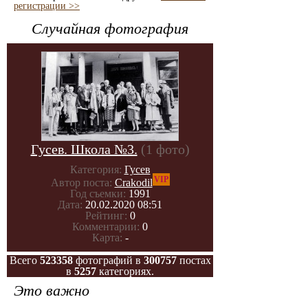
регистрации >>
Случайная фотография
Гусев. Школа №3.
(1 фото)
Категория:
Гусев
VIP
Автор поста:
Crakodil
Год съемки:
1991
Дата:
20.02.2020 08:51
Рейтинг:
0
Комментарии:
0
Карта:
-
Всего
523358
фотографий в
300757
постах
в
5257
категориях.
Это важно