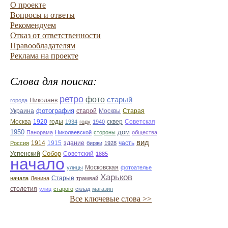
О проекте
Вопросы и ответы
Рекомендуем
Отказ от ответственности
Правообладателям
Реклама на проекте
Слова для поиска:
ретро
фото
старый
Николаев
города
фотография
Украина
Старая
старой
Москвы
Москва
1920
годы
сквер
1934
году
1940
Советская
1950
дом
Панорама
Николаевской
стороны
общества
вид
1914
1915
здание
Россия
биржи
1928
часть
Собор
Успенский
Советский
1885
начало
улицы
Московская
фотоателье
Харьков
Старые
начала
Ленина
трамвай
столетия
улиц
старого
склад
магазин
Все ключевые слова >>