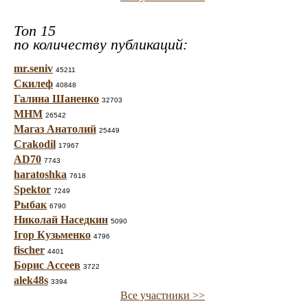
Топ 15
по количеству публикаций:
mr.seniv
45211
Скилеф
40848
Галина Шаненко
32703
МНМ
26542
Магаз Анатолий
25449
Crakodil
17967
AD70
7743
haratoshka
7618
Spektor
7249
Рыбак
6790
Николай Наседкин
5090
Ігор Кузьменко
4796
fischer
4401
Борис Ассеев
3722
alek48s
3394
Все участники >>