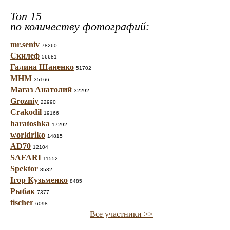
Топ 15
по количеству фотографий:
mr.seniv
78260
Скилеф
56681
Галина Шаненко
51702
МНМ
35166
Магаз Анатолий
32292
Grozniy
22990
Crakodil
19166
haratoshka
17292
worldriko
14815
AD70
12104
SAFARI
11552
Spektor
8532
Ігор Кузьменко
8485
Рыбак
7377
fischer
6098
Все участники >>