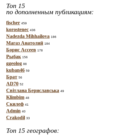
Топ 15
по дополненным публикациям:
fischer
459
korostenec
436
Nadezda Mihhailova
186
Магаз Анатолий
184
Борис Ассеев
178
Рыбак
156
ggeolog
88
kuban46
59
Брат
56
AD70
52
Світлана Бериславська
49
Klimbim
48
Скилеф
41
Admin
40
Crakodil
33
Топ 15 географов: