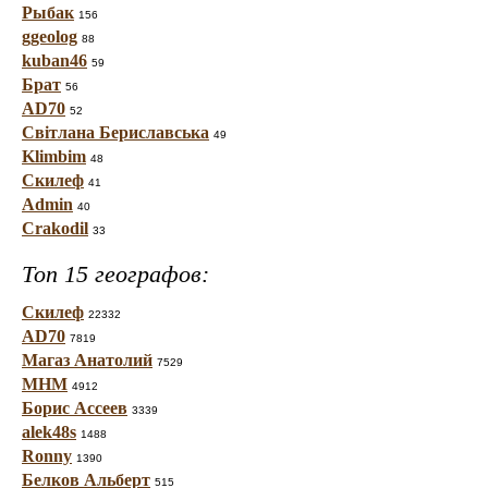
Рыбак
156
ggeolog
88
kuban46
59
Брат
56
AD70
52
Світлана Бериславська
49
Klimbim
48
Скилеф
41
Admin
40
Crakodil
33
Топ 15 географов:
Скилеф
22332
AD70
7819
Магаз Анатолий
7529
МНМ
4912
Борис Ассеев
3339
alek48s
1488
Ronny
1390
Белков Альберт
515