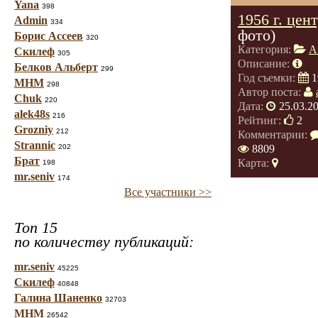
Yana
398
1956 г. цен
Admin
334
фото)
Борис Ассеев
320
Категория:
А
Скилеф
305
Описание:
Белков Альберт
299
Год съемки:
1
МНМ
298
Автор поста:
Chuk
220
Дата:
25.03.2
alek48s
216
Рейтинг:
2
Grozniy
212
Комментарии:
Strannic
202
8809
Брат
Карта:
198
mr.seniv
174
Все участники >>
Топ 15
по количеству публикаций:
mr.seniv
45225
Скилеф
40848
Галина Шаненко
32703
МНМ
26542