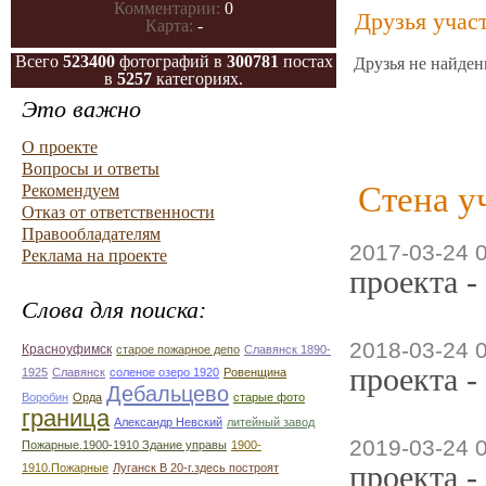
Комментарии:
0
Друзья учас
Карта:
-
Всего
523400
фотографий в
300781
постах
Друзья не найден
в
5257
категориях.
Это важно
О проекте
Вопросы и ответы
Стена у
Рекомендуем
Отказ от ответственности
Правообладателям
2017-03-24 
Реклама на проекте
проекта -
Слова для поиска:
2018-03-24 
Красноуфимск
старое пожарное депо
Славянск 1890-
проекта -
1925
Славянск
соленое озеро 1920
Ровенщина
Дебальцево
Воробин
Орда
старые фото
граница
Александр Невский
литейный завод
2019-03-24 
Пожарные.1900-1910 Здание управы
1900-
проекта -
1910.Пожарные
Луганск В 20-г.здесь построят