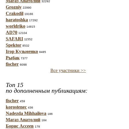
Магаз Анатолий
32292
Grozniy
22990
Crakodil
19166
haratoshka
17292
worldriko
14815
AD70
12104
SAFARI
11552
Spektor
8532
Ігор Кузьменко
8485
Рыбак
7377
fischer
6098
Все участники >>
Топ 15
по дополненным публикациям:
fischer
459
korostenec
436
Nadezda Mihhailova
186
Магаз Анатолий
184
Борис Ассеев
178