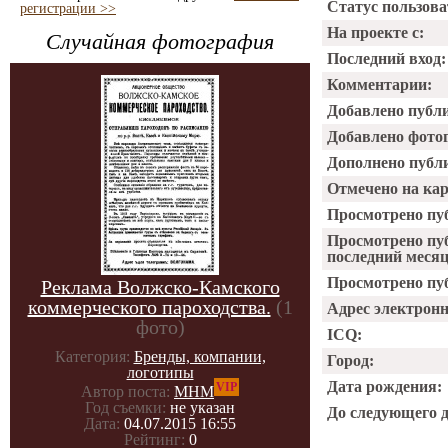
Статус пользова
регистрации >>
На проекте с:
Случайная фотография
Последний вход:
Комментарии:
Добавлено публ
Добавлено фото
Дополнено публ
Отмечено на ка
Просмотрено пу
Просмотрено пу
последний месяц
Просмотрено пуб
Реклама Волжско-Камского
коммерческого пароходства.
(1
Адрес электрон
фото)
ICQ:
Категория:
Бренды, компании,
Город:
логотипы
Дата рождения:
VIP
Автор поста:
МНМ
Год съемки:
не указан
До следующего 
Дата:
04.07.2015 16:55
Рейтинг:
0