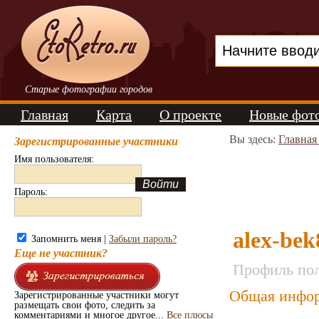
Старые фотографии городов
Главная
Карта
О проекте
Новые фот
Вы здесь:
Главная
Зарегистрированные участники
Имя пользователя:
Пароль:
alex-bek
Запомнить меня |
Забыли пароль?
Еще не участник?
Профиль пол
Общая инфор
Зарегистрированные участники могут
размещать свои фото, следить за
комментариями и многое другое...
Все плюсы