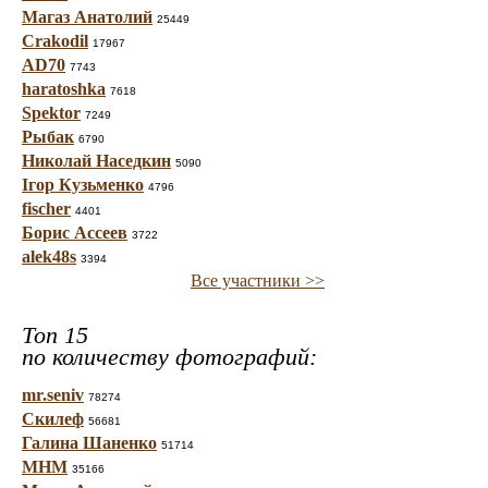
Магаз Анатолий
25449
Crakodil
17967
AD70
7743
haratoshka
7618
Spektor
7249
Рыбак
6790
Николай Наседкин
5090
Ігор Кузьменко
4796
fischer
4401
Борис Ассеев
3722
alek48s
3394
Все участники >>
Топ 15
по количеству фотографий:
mr.seniv
78274
Скилеф
56681
Галина Шаненко
51714
МНМ
35166