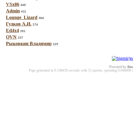
VSx86
446
Admin
411
Lounge_Lizard
364
Гудков А.И.
274
Ed4x4
261
OVN
237
Рыковкин Владимир
225
Powered by
4im
Page generated in 0.148436 seconds with 31 queries, spending 0.04600