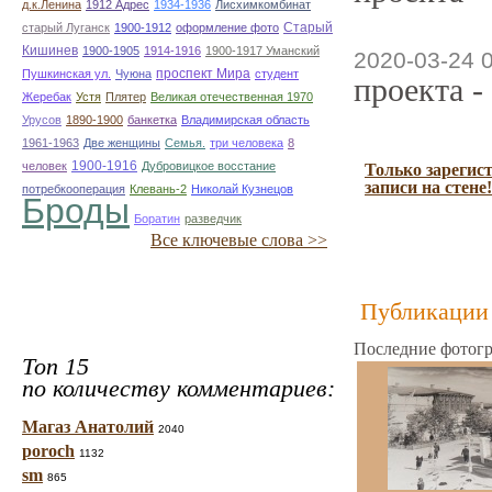
д.к.Ленина
1912 Адрес
1934-1936
Лисхимкомбинат
Старый
старый Луганск
1900-1912
оформление фото
Кишинев
1900-1905
1914-1916
1900-1917 Уманский
2020-03-24 
проспект Мира
Пушкинская ул.
Чуюна
студент
проекта -
Жеребак
Устя
Плятер
Великая отечественная 1970
Урусов
1890-1900
банкетка
Владимирская область
1961-1963
Две женщины
Семья.
три человека
8
1900-1916
человек
Дубровицкое восстание
Только зарегис
записи на стене!
потребкооперация
Клевань-2
Николай Кузнецов
Броды
Боратин
разведчик
Все ключевые слова >>
Публикации 
Последние фотогр
Топ 15
по количеству комментариев:
Магаз Анатолий
2040
poroch
1132
sm
865