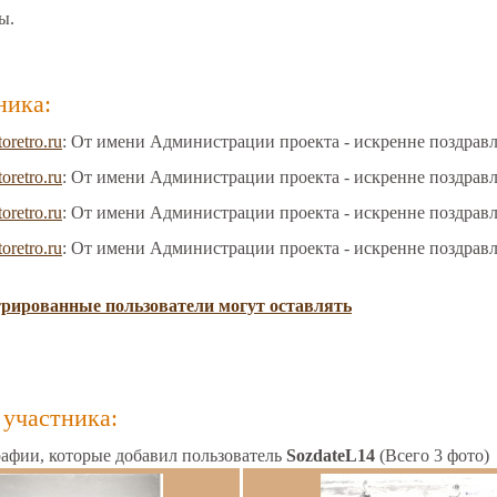
ы.
ника:
toretro.ru
: От имени Администрации проекта - искренне поздрав
toretro.ru
: От имени Администрации проекта - искренне поздрав
toretro.ru
: От имени Администрации проекта - искренне поздрав
toretro.ru
: От имени Администрации проекта - искренне поздрав
трированные пользователи могут оставлять
участника:
афии, которые добавил пользователь
SozdateL14
(Всего 3 фото)