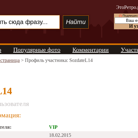
ЭтоРетро.
(!)
Подпишись
И у
о
Популярные фото
Комментарии
Участ
 страница
> Профиль участника: SozdateL14
L14
ьзователя
мация:
теля:
VIP
18.02.2015