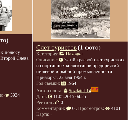
то)
Слет туристов
(1 фото)
"К полюсу
Категория:
Находка
 Второй Слева
Описание:
3-тий краевой слет туристких
и спортивных коллективов предприятий
пищевой и рыбной промышленности
Приморья. 22 мая 1964 г.
Год съемки:
1964
VIP
Автор поста:
SozdateL14
в:
3934
Дата:
11.05.2015 04:25
Рейтинг:
0
Комментарии:
0
, Просмотров:
4101
Карта: -