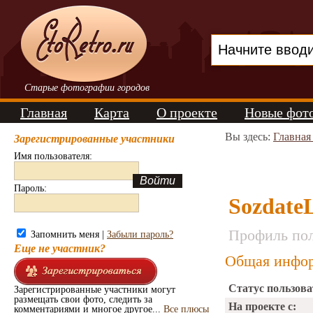
Старые фотографии городов
Главная
Карта
О проекте
Новые фот
Вы здесь:
Главная
Зарегистрированные участники
Имя пользователя:
Пароль:
Sozdate
Профиль пол
Запомнить меня |
Забыли пароль?
Еще не участник?
Общая инфор
Статус пользова
Зарегистрированные участники могут
размещать свои фото, следить за
На проекте с:
комментариями и многое другое...
Все плюсы