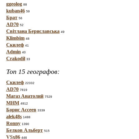
ggeolog
88
kuban46
59
Брат
56
AD70
52
Світлана Бериславська
49
Klimbim
48
Скилеф
41
Admin
40
Crakodil
33
Топ 15 географов:
Скилеф
22332
AD70
7819
Магаз Анатолий
7529
МНМ
4912
Борис Ассеев
3339
alek48s
1488
Ronny
1390
Белков Альберт
515
VSx86
446