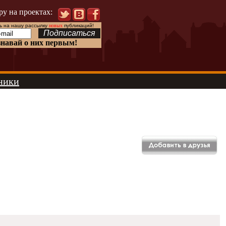
ру на проектах:
 на нашу рассылку
новых
публикаций!
знавай о них первым!
ники