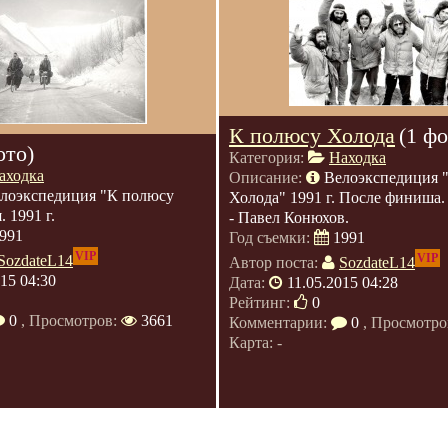
К полюсу Холода
(1 фо
ото)
Категория:
Находка
аходка
Описание:
Велоэкспедиция 
лоэкспедиция "К полюсу
Холода" 1991 г. После финиша.
 1991 г.
- Павел Конюхов.
991
Год съемки:
1991
VIP
VIP
SozdateL14
Автор поста:
SozdateL14
015 04:30
Дата:
11.05.2015 04:28
Рейтинг:
0
0
, Просмотров:
3661
Комментарии:
0
, Просмотро
Карта: -