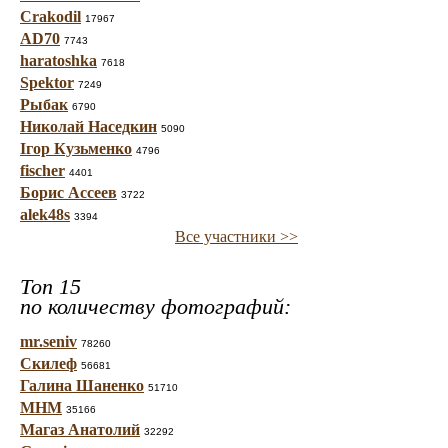
Crakodil
17967
AD70
7743
haratoshka
7618
Spektor
7249
Рыбак
6790
Николай Наседкин
5090
Ігор Кузьменко
4796
fischer
4401
Борис Ассеев
3722
alek48s
3394
Все участники >>
Топ 15
по количеству фотографий:
mr.seniv
78260
Скилеф
56681
Галина Шаненко
51710
МНМ
35166
Магаз Анатолий
32292