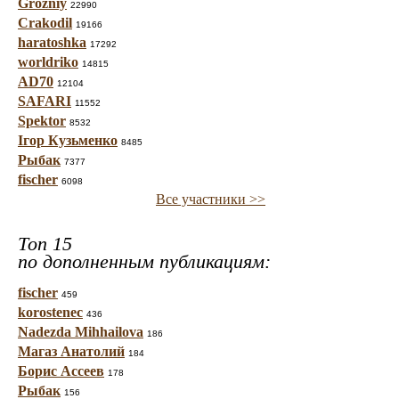
Grozniy
22990
Crakodil
19166
haratoshka
17292
worldriko
14815
AD70
12104
SAFARI
11552
Spektor
8532
Ігор Кузьменко
8485
Рыбак
7377
fischer
6098
Все участники >>
Топ 15
по дополненным публикациям:
fischer
459
korostenec
436
Nadezda Mihhailova
186
Магаз Анатолий
184
Борис Ассеев
178
Рыбак
156