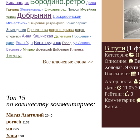
Бородино.ретро
Кисловодск
Дисна
Гатчина
Железноводск
Елисаветград
Полоцк
Музейная
Добрынин
Воскресенский
улица
монастырь
1 мировая
ретро-фото
Комиссариат
Земледелия
Пречистенка
ретро-открытка
ретро-
Анна Кашинская
открытки
Делегация
Прошение к
Улан-Удэ
Верхнеудинск
царю
Госад.
ул.Ленина.
В пути
(1 ф
Василево
Митино
фотограф Добрынин
Ильинка
Категория:
Н
Тверца
Описание:
Ве
Все ключевые слова >>
Холода". Якутия.
Год съемки:
1
Автор поста:
Дата:
11.05.2
Рейтинг:
0
Топ 15
Комментарии:
по количеству комментариев:
Карта: -
Магаз Анатолий
2040
poroch
1132
sm
865
Yana
398