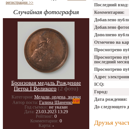
регистрации >>
Последний вход:
Случайная фотография
Комментарии:
Добавлено публ
Добавлено фото
Дополнено публ
Отмечено на ка
Просмотрено пу
Просмотрено пу
последний месяц
Просмотрено пуб
Адрес электрон
Бронзовая медаль Рождение
ICQ:
Петра I Великого
(2 фото)
Город:
Категория:
Медали, ордена, значки
Дата рождения:
VIP
Автор поста:
Галина Шаненко
До следующего 
Год съемки:
не указан
Дата:
23.03.2023 13:29
Рейтинг:
0
Комментарии:
0
Друзья учас
Карта:
-