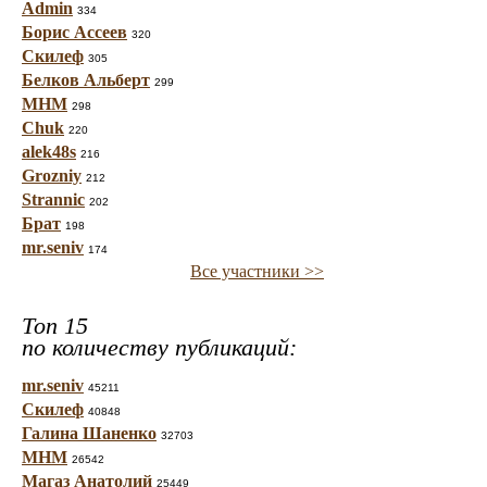
Admin
334
Борис Ассеев
320
Скилеф
305
Белков Альберт
299
МНМ
298
Chuk
220
alek48s
216
Grozniy
212
Strannic
202
Брат
198
mr.seniv
174
Все участники >>
Топ 15
по количеству публикаций:
mr.seniv
45211
Скилеф
40848
Галина Шаненко
32703
МНМ
26542
Магаз Анатолий
25449