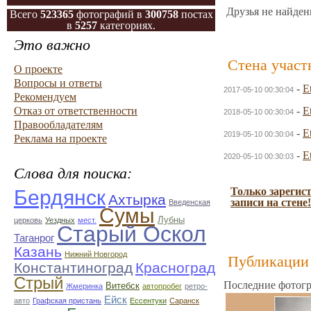
Друзья не найден
Всего
523365
фотографий в
300758
постах
в
5257
категориях.
Это важно
Стена участ
О проекте
Вопросы и ответы
-
E
2017-05-10 00:30:04
Рекомендуем
Отказ от ответственности
-
E
2018-05-10 00:30:04
Правообладателям
-
E
2019-05-10 00:30:04
Реклама на проекте
-
E
2020-05-10 00:30:03
Слова для поиска:
Только зарегис
Бердянск
Ахтырка
записи на стене!
Введенская
Сумы
Лубны
церковь
Уездных
мест.
Старый Оскол
Таганрог
Казань
Нижний Новгород
Публикации 
Константиноград
Красноград
Стрый
Последние фотогр
Витебск
Жмеринка
автопробег
ретро-
Ейск
авто
Графская пристань
Ессентуки
Саранск