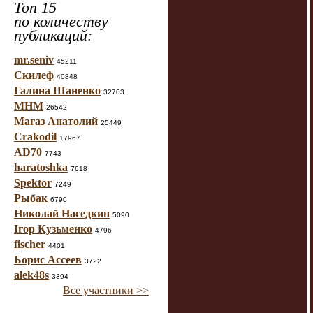
Топ 15
по количеству
публикаций:
mr.seniv
45211
Скилеф
40848
Галина Шаненко
32703
МНМ
26542
Магаз Анатолий
25449
Crakodil
17967
AD70
7743
haratoshka
7618
Spektor
7249
Рыбак
6790
Николай Наседкин
5090
Ігор Кузьменко
4796
fischer
4401
Борис Ассеев
3722
alek48s
3394
Все участники >>