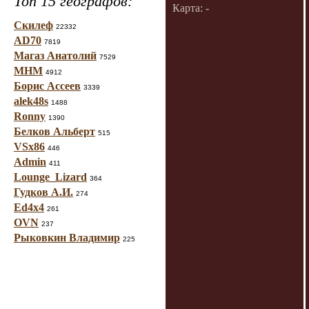
Топ 15 географов:
Карта: -
Скилеф
22332
AD70
7819
Магаз Анатолий
7529
МНМ
4912
Борис Ассеев
3339
alek48s
1488
Ronny
1390
Белков Альберт
515
VSx86
446
Admin
411
Lounge_Lizard
364
Гудков А.И.
274
Ed4x4
261
OVN
237
Рыковкин Владимир
225