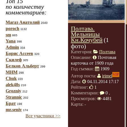
Топ 15
по количеству
комментариев:
Магаз Анатолий
2040
Полтава.
poroch
1132
Мельницы
sm
865
Кн.Кочубей
(1
Yana
398
фото)
Admin
334
Категория:
Полтава
Борис Ассеев
320
Описание:
Почтовая
Скилеф
305
карточка от 1909 года
Белков Альберт
299
Год съемки:
1909
МНМ
298
VIP
Автор поста:
irimel
Chuk
220
Дата:
04.11.2014 17:17
alek48s
216
Рейтинг:
1
Grozniy
212
Комментарии:
0
,
Strannic
202
Просмотров:
4481
Брат
Карта: -
198
mr.seniv
174
Все участники >>