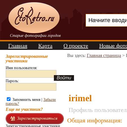
Старые фотографии городов
Главная
Карта
О проекте
Новые фот
Вы здесь:
Главная страница
> 
Зарегистрированные
участники
Имя пользователя:
Пароль:
irimel
Запомнить меня |
Забыли
пароль?
Профиль пользовател
Еще не участник?
Общая информация:
Зарегистрированные участники