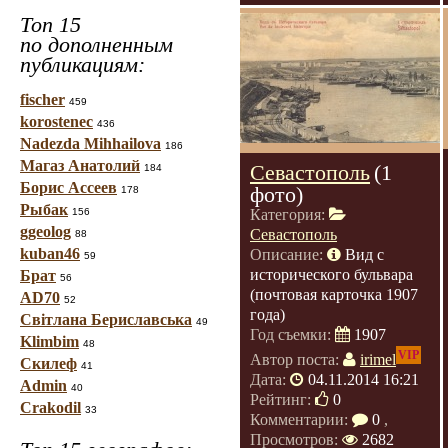
Топ 15
по дополненным
публикациям:
fischer
459
korostenec
436
Nadezda Mihhailova
186
Магаз Анатолий
Севастополь
(1
184
Борис Ассеев
фото)
178
Рыбак
156
Категория:
ggeolog
Севастополь
88
kuban46
Описание:
Вид с
59
исторического бульвара
Брат
56
(почтовая карточка 1907
AD70
52
года)
Світлана Бериславська
49
Год съемки:
1907
Klimbim
48
VIP
Автор поста:
irimel
Скилеф
41
Дата:
04.11.2014 16:21
Admin
40
Рейтинг:
0
Crakodil
33
Комментарии:
0
,
Просмотров:
2682