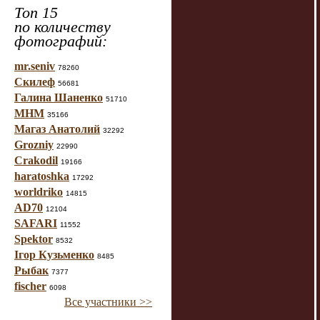
Топ 15
по количеству
фотографий:
mr.seniv
78260
Скилеф
56681
Галина Шаненко
51710
МНМ
35166
Магаз Анатолий
32292
Grozniy
22990
Crakodil
19166
haratoshka
17292
worldriko
14815
AD70
12104
SAFARI
11552
Spektor
8532
Ігор Кузьменко
8485
Рыбак
7377
fischer
6098
Все участники >>