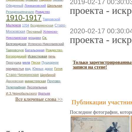
2019-02-17 00:30:0
Обеденный
Локмановский
Школьная
проекта - иск
Резиденцияначало
Рождство
1910-1917
Тавровской
Малюков
Старо-
1704
Воздвиженская
2020-02-17 00:30:0
Московская
Песчаный
Успенско-
проекта - иск
Николаевская
мощами
Св.
Белгородское
Успенско-Николаевский
Тавровскую
Батальонная
Рождество-
Богородицкий
Исвестковая
печь
Только зарегистрированные
Просушка
мела
Пески
Пушкарное
записи на стене!
предместья
вид.
Южных
дорог
Готня
Старо-Чигиринская
Щербиной
Дахновская
министерская
Почтово-
Телеграфная
Лесопильные
И.З.Чернобыльского
братьев
Все ключевые слова >>
Публикации участник
Последние фотографии, котор