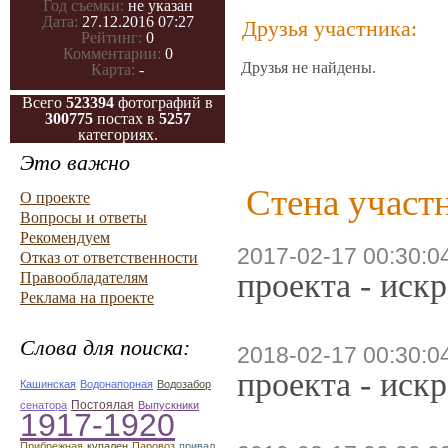
Год съемки:
не указан
Дата:
27.12.2016 07:27
Друзья участника:
Рейтинг:
0
Комментарии:
0
Друзья не найдены.
Карта:
-
Всего
523394
фотографий в
300775
постах в
5257
категориях.
Это важно
Стена участн
О проекте
Вопросы и ответы
Рекомендуем
2017-02-17 00:30:0
Отказ от ответственности
проекта - иск
Правообладателям
Реклама на проекте
Слова для поиска:
2018-02-17 00:30:0
проекта - иск
Кашинская
Водонапорная
Водозабор
Постоялая
сенатора
Выпускники
1917-1920
Прибрежная
купален
Паровоз
привал