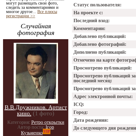
могут размещать свои фото,
Статус пользователя:
следить за комментариями и
многое другое...
Все плюсы
На проекте с:
регистрации >>
Последний вход:
Случайная
Комментарии:
фотография
Добавлено публикаций:
Добавлено фотографий:
Дополнено публикаций:
Отмечено на карте фотогра
Просмотрено публикаций:
Просмотрено публикаций за
последний месяц:
Просмотрено публикаций за 
Адрес электронной почты:
ICQ:
В.В.Дружников. Артист
Город:
кино.
(1 фото)
Дата рождения:
Категория:
Ретро открытки
Автор поста:
Ігор
До следующего дня рождени
VIP
Кузьменко