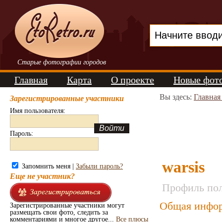
Старые фотографии городов
Главная
Карта
О проекте
Новые фот
Вы здесь:
Главная
Зарегистрированные участники
Имя пользователя:
Пароль:
warsis
Запомнить меня |
Забыли пароль?
Еще не участник?
Профиль пол
Общая инфор
Зарегистрированные участники могут
размещать свои фото, следить за
комментариями и многое другое...
Все плюсы