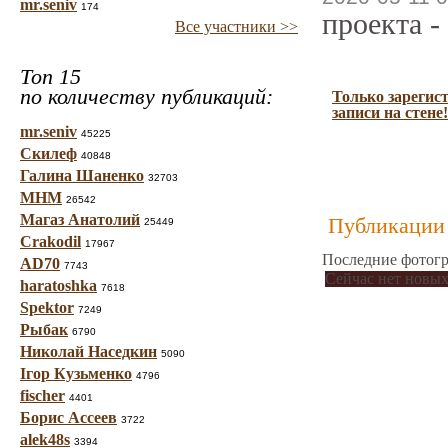
mr.seniv
174
проекта -
Все участники >>
Топ 15
по количеству публикаций:
Только зарегис
записи на стене!
mr.seniv
45225
Скилеф
40848
Галина Шаненко
32703
МНМ
26542
Магаз Анатолий
Публикации 
25449
Crakodil
17967
Последние фотогр
AD70
7743
Сейчас нет новых
haratoshka
7618
Spektor
7249
Рыбак
6790
Николай Наседкин
5090
Ігор Кузьменко
4796
fischer
4401
Борис Ассеев
3722
alek48s
3394