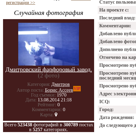
Статус пользова
регистрации >>
На проекте с:
Случайная фотография
Последний вход:
Комментарии:
Добавлено публ
Добавлено фото
Дополнено публ
Отмечено на ка
Просмотрено пу
Дмитровский фарфоровый завод.
Просмотрено пу
(2 фото)
последний месяц
Категория:
Дмитров
Просмотрено пуб
VIP
Автор поста:
Борис Ассеев
Адрес электрон
Год съемки:
1970
Дата:
13.08.2014 21:18
ICQ:
Рейтинг:
0
Город:
Комментарии:
0
Карта:
Дата рождения:
Всего
523438
фотографий в
300789
постах
До следующего 
в
5257
категориях.