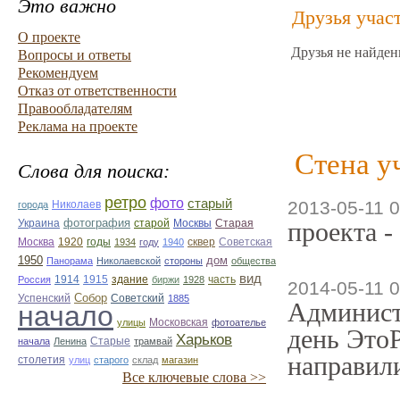
Это важно
Друзья учас
О проекте
Друзья не найден
Вопросы и ответы
Рекомендуем
Отказ от ответственности
Правообладателям
Реклама на проекте
Стена у
Слова для поиска:
ретро
фото
старый
2013-05-11 0
Николаев
города
фотография
Украина
Старая
проекта -
старой
Москвы
Москва
1920
годы
сквер
1934
году
1940
Советская
1950
дом
Панорама
Николаевской
стороны
общества
вид
1914
1915
здание
Россия
биржи
1928
часть
2014-05-11 0
Собор
Успенский
Советский
1885
Админист
начало
улицы
Московская
фотоателье
день ЭтоР
Харьков
Старые
начала
Ленина
трамвай
направили
столетия
улиц
старого
склад
магазин
Все ключевые слова >>