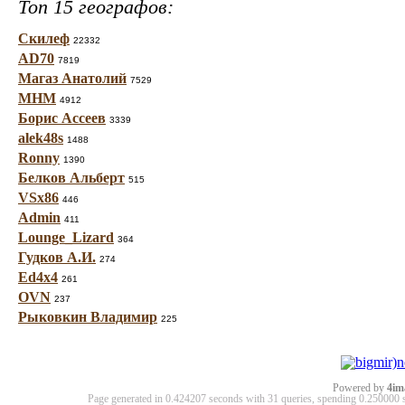
Топ 15 географов:
Скилеф
22332
AD70
7819
Магаз Анатолий
7529
МНМ
4912
Борис Ассеев
3339
alek48s
1488
Ronny
1390
Белков Альберт
515
VSx86
446
Admin
411
Lounge_Lizard
364
Гудков А.И.
274
Ed4x4
261
OVN
237
Рыковкин Владимир
225
Powered by
4im
Page generated in 0.424207 seconds with 31 queries, spending 0.25000