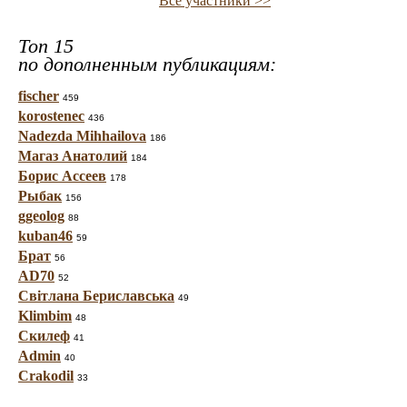
Все участники >>
Топ 15
по дополненным публикациям:
fischer
459
korostenec
436
Nadezda Mihhailova
186
Магаз Анатолий
184
Борис Ассеев
178
Рыбак
156
ggeolog
88
kuban46
59
Брат
56
AD70
52
Світлана Бериславська
49
Klimbim
48
Скилеф
41
Admin
40
Crakodil
33