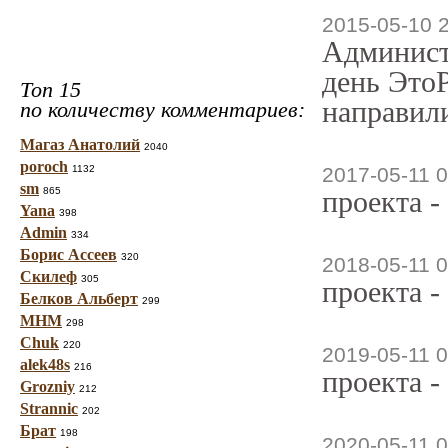
2015-05-10 
Админист
день ЭтоР
Топ 15
направили
по количеству комментариев:
Магаз Анатолий
2040
poroch
1132
2017-05-11 0
sm
865
проекта -
Yana
398
Admin
334
Борис Ассеев
320
2018-05-11 0
Скилеф
305
проекта -
Белков Альберт
299
МНМ
298
Chuk
220
2019-05-11 0
alek48s
216
проекта -
Grozniy
212
Strannic
202
Брат
198
2020-05-11 0