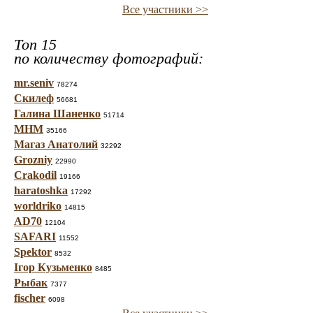
Все участники >>
Топ 15
по количеству фотографий:
mr.seniv
78274
Скилеф
56681
Галина Шаненко
51714
МНМ
35166
Магаз Анатолий
32292
Grozniy
22990
Crakodil
19166
haratoshka
17292
worldriko
14815
AD70
12104
SAFARI
11552
Spektor
8532
Ігор Кузьменко
8485
Рыбак
7377
fischer
6098