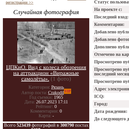
Статус пользова
регистрации >>
На проекте с:
Случайная фотография
Последний вход:
Комментарии:
Добавлено публ
Добавлено фото
Дополнено публ
Отмечено на ка
Просмотрено пу
ЦПКиО. Вид с колеса обозрения
Просмотрено пу
на аттракцион «Виражные
последний месяц
самолёты».
(1 фото)
Просмотрено пуб
Категория:
Рязань
Адрес электрон
VIP
Автор поста:
Crakodil
ICQ:
Год съемки:
1965
Дата:
26.07.2023 17:11
Город:
Рейтинг:
0
Комментарии:
0
Дата рождения:
Карта:
-
До следующего 
Всего
523439
фотографий в
300790
постах