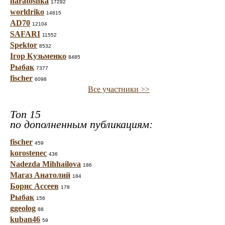
haratoshka
17292
worldriko
14815
AD70
12104
SAFARI
11552
Spektor
8532
Ігор Кузьменко
8485
Рыбак
7377
fischer
6098
Все участники >>
Топ 15
по дополненным публикациям:
fischer
459
korostenec
436
Nadezda Mihhailova
186
Магаз Анатолий
184
Борис Ассеев
178
Рыбак
156
ggeolog
88
kuban46
59