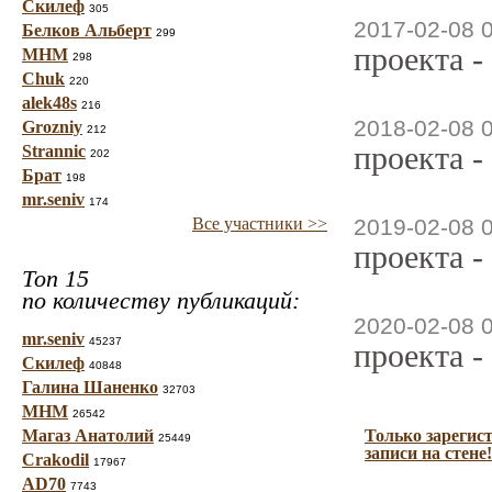
Скилеф
305
2017-02-08 
Белков Альберт
299
проекта -
МНМ
298
Chuk
220
alek48s
216
2018-02-08 
Grozniy
212
проекта -
Strannic
202
Брат
198
mr.seniv
174
Все участники >>
2019-02-08 
проекта -
Топ 15
по количеству публикаций:
2020-02-08 
mr.seniv
45237
проекта -
Скилеф
40848
Галина Шаненко
32703
МНМ
26542
Магаз Анатолий
Только зарегис
25449
записи на стене!
Crakodil
17967
AD70
7743