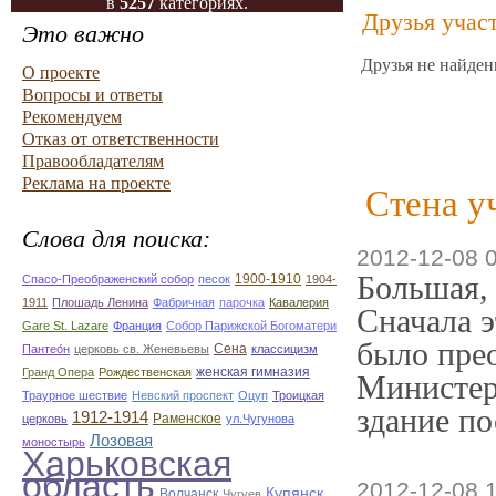
в
5257
категориях.
Друзья учас
Это важно
Друзья не найден
О проекте
Вопросы и ответы
Рекомендуем
Отказ от ответственности
Правообладателям
Реклама на проекте
Стена у
Слова для поиска:
2012-12-08 
Большая,
1900-1910
Спасо-Преображенский собор
песок
1904-
1911
Плошадь Ленина
Фабричная
парочка
Кавалерия
Сначала э
Gare St. Lazare
Франция
Собор Парижской Богоматери
было прео
Сена
Пантео́н
церковь св. Женевьевы
классицизм
женская гимназия
Гранд Опера
Рождественская
Министер
Траурное шествие
Невский проспект
Оцуп
Троицкая
здание по
1912-1914
Раменское
церковь
ул.Чугунова
Лозовая
моностырь
Харьковская
область
2012-12-08 
Купянск
Волчанск
Чугуев