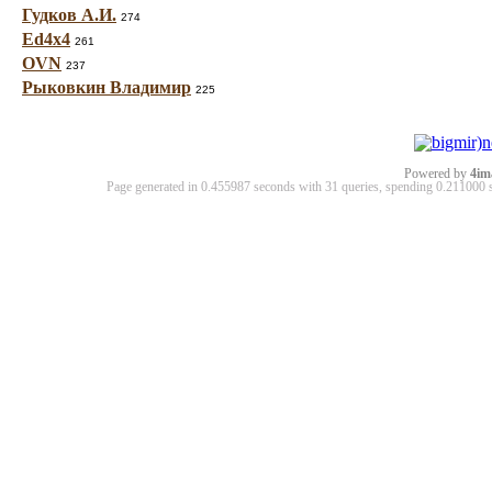
Гудков А.И.
274
Ed4x4
261
OVN
237
Рыковкин Владимир
225
Powered by
4im
Page generated in 0.455987 seconds with 31 queries, spending 0.21100