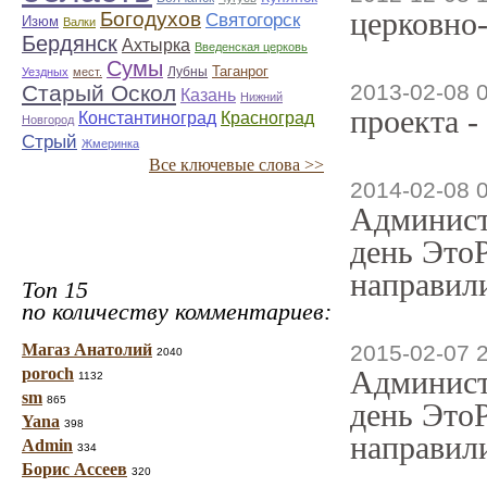
церковно
Богодухов
Святогорск
Изюм
Валки
Бердянск
Ахтырка
Введенская церковь
Сумы
Таганрог
Лубны
Уездных
мест.
2013-02-08 
Старый Оскол
Казань
Нижний
проекта -
Константиноград
Красноград
Новгород
Стрый
Жмеринка
Все ключевые слова >>
2014-02-08 
Админист
день ЭтоР
направили
Топ 15
по количеству комментариев:
Магаз Анатолий
2015-02-07 
2040
poroch
Админист
1132
sm
865
день ЭтоР
Yana
398
направили
Admin
334
Борис Ассеев
320