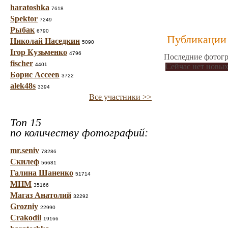
haratoshka
7618
Spektor
7249
Рыбак
6790
Публикации 
Николай Наседкин
5090
Ігор Кузьменко
4796
Последние фотогр
fischer
4401
Сейчас нет новых
Борис Ассеев
3722
alek48s
3394
Все участники >>
Топ 15
по количеству фотографий:
mr.seniv
78286
Скилеф
56681
Галина Шаненко
51714
МНМ
35166
Магаз Анатолий
32292
Grozniy
22990
Crakodil
19166