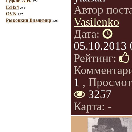
Гудков А.И.
274
Автор пост
Ed4x4
261
OVN
237
Vasilenko
Рыковкин Владимир
225
Дата:
05.10.2013 
Рейтинг:
Комментар
1
, Просмот
3257
Карта: -