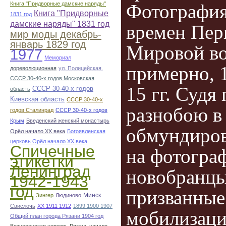
Книга "Придворные дамские наряды"
Фотографи
Книга "Придворные
1831 год
дамские наряды" 1831 год
времен Пер
мир моды декабрь-
январь 1829 год
Мировой в
1977
Мемориал
примерно, 
дореволюционная
ул. Полицейская.
СССР 30-40-х годов Московская
15 гг. Судя 
СССР 30-40-х годов
область
Киевская область
СССР 30-40-х
разнобою в
годов Сталинрад
СССР 30-40-х годов
Крым
Введенский женский монастырь
обмундиров
Орёл начало ХХ века
Богоявленская
церковь Орёл начало ХХ века
Спичечные
на фотогра
этикетки
Ленинград
новобранцы
1942-1943
год
призванные
Минск
Зингер
Людиново
Свислочь
XX 1911 1912
1899 1900 1907
мобилизаци
Общий план города Рязани 1904 год