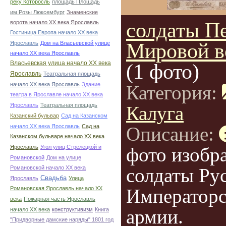
реку Которосль
площадь Площадь
им.Розы Люксембург
Знаменские
солдаты П
ворота начало ХХ века Ярославль
Гостиница Европа начало ХХ века
Мировой 
Ярославль
Дом на Власьевской улице
начало ХХ века Ярославль
Власьевская улица начало ХХ века
(1 фото)
Ярославль
Театральная площадь
начало ХХ века Ярославль
Здание
Категория:
театра в Ярославле начало ХХ века
Ярославль
Театральная площадь
Калуга
Казанский бульвар
Сад на Казанском
начало ХХ века Ярославль
Сад на
Описание:
Казанском бульваре начало ХХ века
Ярославль
Угол улиц Стрелецкой и
фото изобр
Романовской
Дом на улице
Романовской начало ХХ века
солдаты Ру
Свадьба
Ярославль
Улица
Романовская Ярославль начало ХХ
Император
века
Пожарная часть Ярославль
армии.
начало ХХ века
конструктивизм
Книга
"Придворные дамские наряды" 1801 год