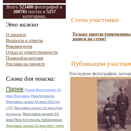
Всего
523400
фотографий в
300781
постах в
5257
категориях.
Стена участника:
Это важно
Только зарегистрированные
О проекте
записи на стене!
Вопросы и ответы
Рекомендуем
Отказ от ответственности
Правообладателям
Публикации участник
Реклама на проекте
Последние фотографии, котор
Слова для поиска:
Париж
Разлив Волги начало ХХ
века Ярославль
Река Которосль
Ярославль начало ХХ века 1913 год
1700
Ярославль начало ХХ века Река
Ярославль начало ХХ
Которосль
века Река Которосль Набережная
Ярославль начало ХХ века Мост через