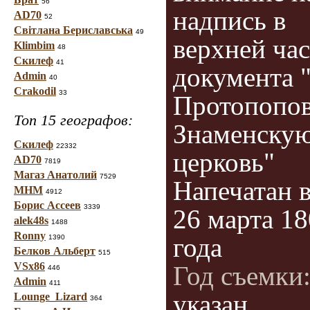
56
надпись в
AD70
52
Світлана Бериславська
49
верхней ча
Klimbim
48
Скилеф
41
документа "
Admin
40
Crakodil
33
Протопопов
Топ 15 географов:
Знаменску
Скилеф
22332
церковь"
AD70
7819
Магаз Анатолий
7529
Напечатан 
МНМ
4912
Борис Ассеев
3339
26 марта 1
alek48s
1488
Ronny
года
1390
Белков Альберт
515
VSx86
Год съемки
446
Admin
411
указан
Lounge_Lizard
364