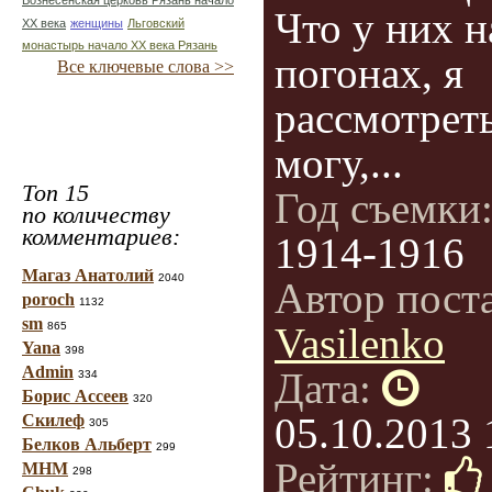
Вознесенская церковь Рязань начало
Что у них н
ХХ века
женщины
Льговский
монастырь начало ХХ века Рязань
погонах, я
Все ключевые слова >>
рассмотреть
могу,...
Топ 15
Год съемки
по количеству
комментариев:
1914-1916
Магаз Анатолий
2040
Автор пост
poroch
1132
sm
865
Vasilenko
Yana
398
Admin
Дата:
334
Борис Ассеев
320
05.10.2013 
Скилеф
305
Белков Альберт
299
Рейтинг:
МНМ
298