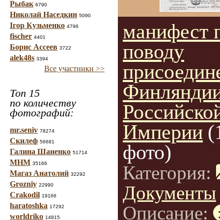
Рыбак
6790
Николай Наседкин
5090
манифест 
Ігор Кузьменко
4796
fischer
4401
поводу
Борис Ассеев
3722
alek48s
3394
присоедин
Все участники >>
Финляндии
Топ 15
по количеству
Российско
фотографий:
Империи
(
mr.seniv
78274
Скилеф
56681
фото)
Галина Шаненко
51714
МНМ
35166
Категория:
Магаз Анатолий
32292
Grozniy
22990
Документы
Crakodil
19166
haratoshka
Описание:
17292
worldriko
14815