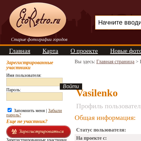
Старые фотографии городов
Главная
Карта
О проекте
Новые фот
Вы здесь:
Главная страница
> 
Зарегистрированные
участники
Имя пользователя:
Vasilenko
Пароль:
Профиль пользовател
Запомнить меня |
Забыли
пароль?
Общая информация:
Еще не участник?
Статус пользователя:
На проекте с:
Зарегистрированные участники