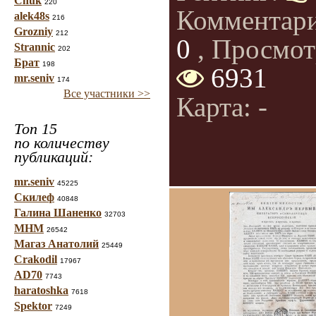
Chuk
220
Комментар
alek48s
216
Grozniy
212
0
, Просмот
Strannic
202
Брат
198
6931
mr.seniv
174
Все участники >>
Карта: -
Топ 15
по количеству
публикаций:
mr.seniv
45225
Скилеф
40848
Галина Шаненко
32703
МНМ
26542
Магаз Анатолий
25449
Crakodil
17967
AD70
7743
haratoshka
7618
Spektor
7249