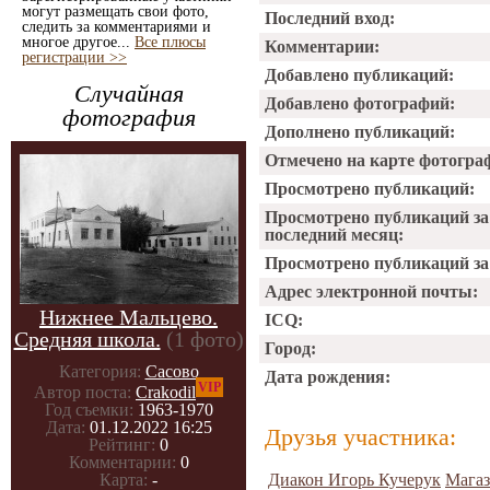
могут размещать свои фото,
Последний вход:
следить за комментариями и
многое другое...
Все плюсы
Комментарии:
регистрации >>
Добавлено публикаций:
Случайная
Добавлено фотографий:
фотография
Дополнено публикаций:
Отмечено на карте фотогра
Просмотрено публикаций:
Просмотрено публикаций за
последний месяц:
Просмотрено публикаций за 
Адрес электронной почты:
Нижнее Мальцево.
ICQ:
Средняя школа.
(1 фото)
Город:
Категория:
Сасово
Дата рождения:
VIP
Автор поста:
Crakodil
Год съемки:
1963-1970
Дата:
01.12.2022 16:25
Друзья участника:
Рейтинг:
0
Комментарии:
0
Диакон Игорь Кучерук
Магаз
Карта:
-