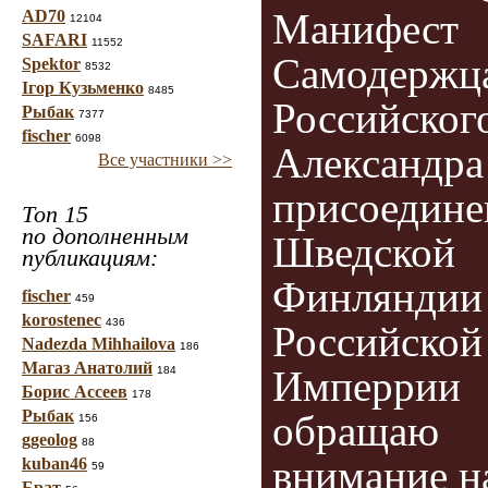
Манифест
AD70
12104
SAFARI
11552
Самодержц
Spektor
8532
Ігор Кузьменко
8485
Российског
Рыбак
7377
fischer
6098
Александра 
Все участники >>
присоедине
Топ 15
по дополненным
Шведской
публикациям:
Финляндии
fischer
459
korostenec
436
Российской
Nadezda Mihhailova
186
Магаз Анатолий
Имперрии
184
Борис Ассеев
178
Рыбак
обращаю
156
ggeolog
88
внимание н
kuban46
59
Брат