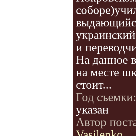
соборе)учи
выдающийс
украинский
и переводчи
На данное 
на месте ш
стоит...
Год съемки
указан
Автор пост
Vasilenko