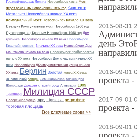
Грозный-площадь Ленина
Новосибирск карта
Мост
направили
Кинотеатр
через реку Омь Новосибирск 1897 год
Металлист Новосибирск начало ХХ века
Коммунальный мост Новосибирск начало ХХ века
2015-08-31 
Въезд на Коммунальный мост Новосибирск 1960 год
Админист
Путепровод над Красным Новосибирск 1960 год
Дом
грузчика Новосибирск начало ХХ века
Новосибирск
день ЭтоР
Красный проспект
3 начало ХХ века
Новосибирск Дом
направили
Маштакова начало ХХ века
Новосибирск Крайисполком
начало ХХ века
Новосибирск Дом с часами начало ХХ
века
Новосибирск ДКоммунистическая улица начало
Берлин
2016-09-01 
Золотая
ХХ века
конец ХІХ века
проекта -
«Славянский
завод»
Семинарийская(Александра
1809
II)площадь
Дрезден
старый город
Альтмаркт
Милиция СССР
транспорт
2017-09-01 
город Царицын
ретро фото
Набережная улица
проекта -
торговая площадь
Все ключевые слова >>
2018-09-01 
проекта -