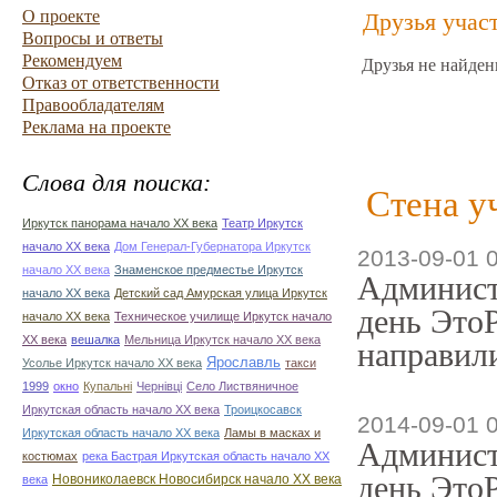
О проекте
Друзья учас
Вопросы и ответы
Рекомендуем
Друзья не найден
Отказ от ответственности
Правообладателям
Реклама на проекте
Слова для поиска:
Стена у
Иркутск панорама начало ХХ века
Театр Иркутск
начало ХХ века
Дом Генерал-Губернатора Иркутск
2013-09-01 
начало ХХ века
Знаменское предместье Иркутск
Админист
начало ХХ века
Детский сад Амурская улица Иркутск
день ЭтоР
начало ХХ века
Техническое училище Иркутск начало
ХХ века
вешалка
Мельница Иркутск начало ХХ века
направили
Ярославль
Усолье Иркутск начало ХХ века
такси
1999
окно
Купальні
Чернівці
Село Листвяничное
Иркутская область начало ХХ века
Троицкосавск
2014-09-01 
Иркутская область начало ХХ века
Ламы в масках и
Админист
костюмах
река Бастрая Иркутская область начало ХХ
день ЭтоР
Новониколаевск Новосибирск начало ХХ века
века