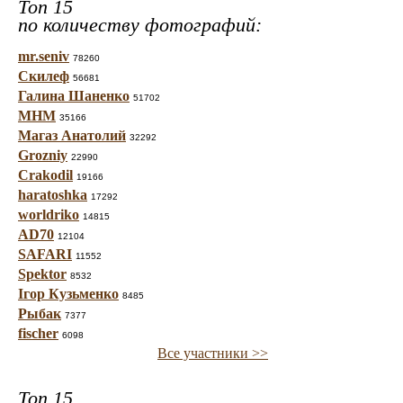
Топ 15
по количеству фотографий:
mr.seniv
78260
Скилеф
56681
Галина Шаненко
51702
МНМ
35166
Магаз Анатолий
32292
Grozniy
22990
Crakodil
19166
haratoshka
17292
worldriko
14815
AD70
12104
SAFARI
11552
Spektor
8532
Ігор Кузьменко
8485
Рыбак
7377
fischer
6098
Все участники >>
Топ 15