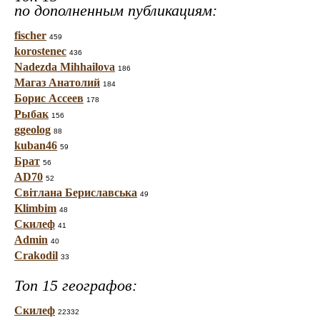
по дополненным публикациям:
fischer
459
korostenec
436
Nadezda Mihhailova
186
Магаз Анатолий
184
Борис Ассеев
178
Рыбак
156
ggeolog
88
kuban46
59
Брат
56
AD70
52
Світлана Бериславська
49
Klimbim
48
Скилеф
41
Admin
40
Crakodil
33
Топ 15 географов:
Скилеф
22332