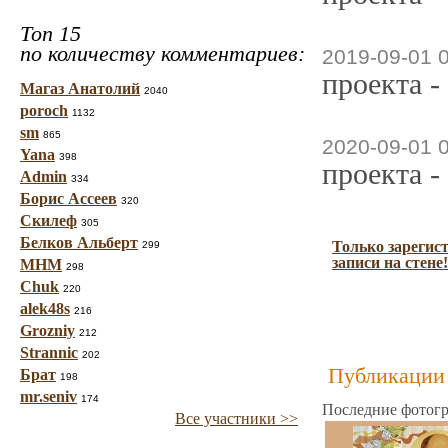
Топ 15
по количеству комментариев:
2019-09-01 
проекта -
Магаз Анатолий
2040
poroch
1132
sm
865
2020-09-01 
Yana
398
проекта -
Admin
334
Борис Ассеев
320
Скилеф
305
Белков Альберт
Только зарегис
299
записи на стене!
МНМ
298
Chuk
220
alek48s
216
Grozniy
212
Strannic
202
Публикации 
Брат
198
mr.seniv
174
Последние фотогр
Все участники >>