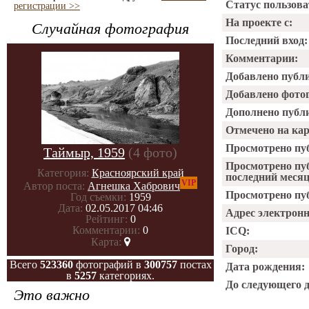
Статус пользова
регистрации >>
На проекте с:
Случайная фотография
Последний вход:
Комментарии:
Добавлено публ
Добавлено фото
Дополнено публ
Отмечено на ка
Просмотрено пу
Таймыр, 1959
(4 фото)
Просмотрено пу
Категория:
Красноярский край
последний месяц
VIP
Автор поста:
Агнешка Хабрович
Просмотрено пуб
Год съемки:
1959
Дата:
02.05.2017 04:46
Адрес электрон
Рейтинг:
0
Комментарии:
0
ICQ:
Карта:
Город:
Всего
523360
фотографий в
300757
постах
Дата рождения:
в
5257
категориях.
До следующего 
Это важно