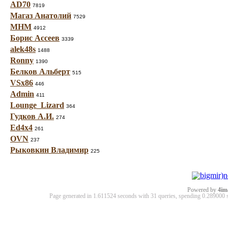
AD70
7819
Магаз Анатолий
7529
МНМ
4912
Борис Ассеев
3339
alek48s
1488
Ronny
1390
Белков Альберт
515
VSx86
446
Admin
411
Lounge_Lizard
364
Гудков А.И.
274
Ed4x4
261
OVN
237
Рыковкин Владимир
225
Powered by
4im
Page generated in 1.611524 seconds with 31 queries, spending 0.28900