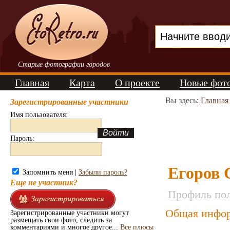
Старые фотографии городов
Главная
Карта
О проекте
Новые фот
Вы здесь:
Главная
Зарегистрированные участники
Имя пользователя:
Пароль:
Егоров 
Запомнить меня |
Забыли пароль?
Еще не участник?
Профиль пол
Общая инфор
Зарегистрированные участники могут
размещать свои фото, следить за
комментариями и многое другое...
Все плюсы