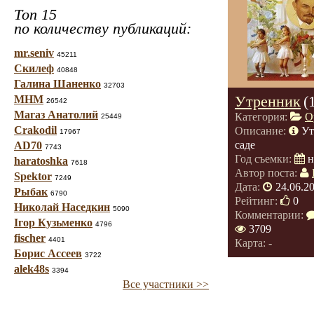
Топ 15
по количеству публикаций:
mr.seniv
45211
Скилеф
40848
Галина Шаненко
32703
Утренник
(
МНМ
26542
Магаз Анатолий
Категория:
О
25449
Crakodil
Описание:
Ут
17967
саде
AD70
7743
Год съемки:
н
haratoshka
7618
Автор поста:
Spektor
7249
Дата:
24.06.2
Рыбак
6790
Рейтинг:
0
Николай Наседкин
5090
Комментарии:
Ігор Кузьменко
4796
3709
fischer
4401
Карта: -
Борис Ассеев
3722
alek48s
3394
Все участники >>