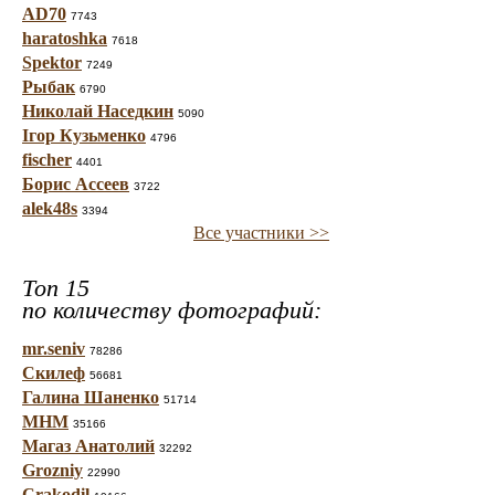
AD70
7743
haratoshka
7618
Spektor
7249
Рыбак
6790
Николай Наседкин
5090
Ігор Кузьменко
4796
fischer
4401
Борис Ассеев
3722
alek48s
3394
Все участники >>
Топ 15
по количеству фотографий:
mr.seniv
78286
Скилеф
56681
Галина Шаненко
51714
МНМ
35166
Магаз Анатолий
32292
Grozniy
22990
Crakodil