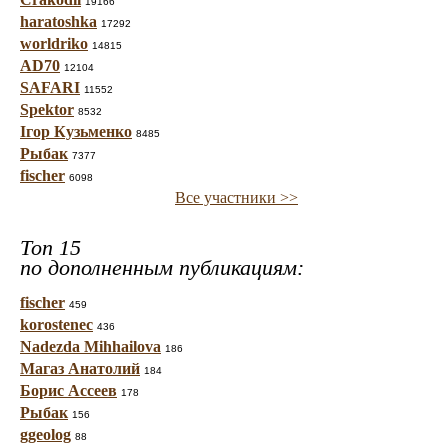
19166
haratoshka
17292
worldriko
14815
AD70
12104
SAFARI
11552
Spektor
8532
Ігор Кузьменко
8485
Рыбак
7377
fischer
6098
Все участники >>
Топ 15
по дополненным публикациям:
fischer
459
korostenec
436
Nadezda Mihhailova
186
Магаз Анатолий
184
Борис Ассеев
178
Рыбак
156
ggeolog
88