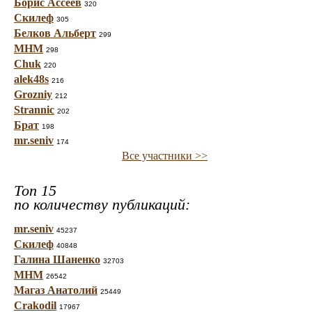
Борис Ассеев
320
Скилеф
305
Белков Альберт
299
МНМ
298
Chuk
220
alek48s
216
Grozniy
212
Strannic
202
Брат
198
mr.seniv
174
Все участники >>
Топ 15
по количеству публикаций:
mr.seniv
45237
Скилеф
40848
Галина Шаненко
32703
МНМ
26542
Магаз Анатолий
25449
Crakodil
17967