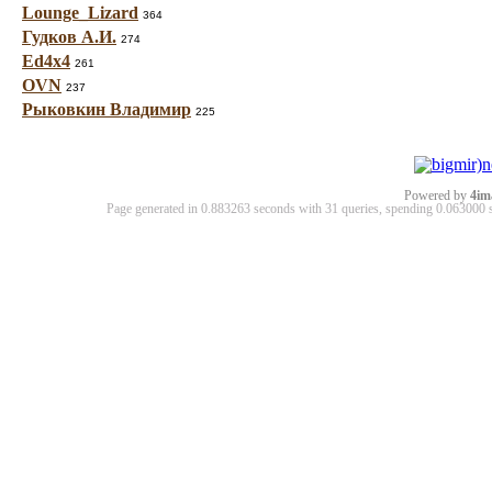
Lounge_Lizard
364
Гудков А.И.
274
Ed4x4
261
OVN
237
Рыковкин Владимир
225
Powered by
4im
Page generated in 0.883263 seconds with 31 queries, spending 0.06300