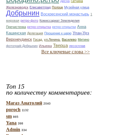
Дисна
Гатчина
Железноводск
Елисаветград
Полоцк
Музейная улица
Добрынин
Воскресенский монастырь
1
мировая
ретро-фото
Комиссариат Земледелия
Анна
Пречистенка
ретро-открытка
ретро-открытки
Кашинская
Улан-Удэ
Делегация
Прошение к царю
Верхнеудинск
Госад.
ул.Ленина.
Василево
Митино
Тверца
фотограф Добрынин
Ильинка
лесосплав
Все ключевые слова >>
Топ 15
по количеству комментариев:
Магаз Анатолий
2040
poroch
1132
sm
865
Yana
398
Admin
334