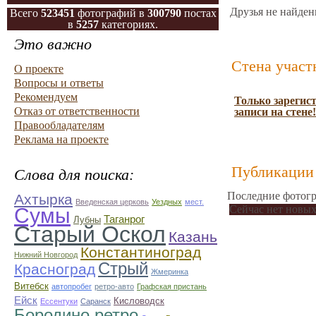
Друзья не найден
Всего
523451
фотографий в
300790
постах
в
5257
категориях.
Это важно
Стена участ
О проекте
Вопросы и ответы
Рекомендуем
Только зарегис
Отказ от ответственности
записи на стене!
Правообладателям
Реклама на проекте
Публикации 
Слова для поиска:
Последние фотогр
Ахтырка
Введенская церковь
Уездных
мест.
Сейчас нет новых
Сумы
Таганрог
Лубны
Старый Оскол
Казань
Константиноград
Нижний Новгород
Стрый
Красноград
Жмеринка
Витебск
автопробег
ретро-авто
Графская пристань
Ейск
Кисловодск
Ессентуки
Саранск
Бородино.ретро