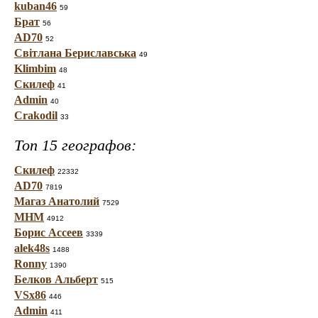
kuban46
59
Брат
56
AD70
52
Світлана Бериславська
49
Klimbim
48
Скилеф
41
Admin
40
Crakodil
33
Топ 15 географов:
Скилеф
22332
AD70
7819
Магаз Анатолий
7529
МНМ
4912
Борис Ассеев
3339
alek48s
1488
Ronny
1390
Белков Альберт
515
VSx86
446
Admin
411