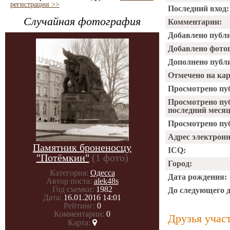
регистрации >>
Последний вход:
Случайная фотография
Комментарии:
Добавлено публ
Добавлено фото
Дополнено публ
Отмечено на ка
Просмотрено пу
Просмотрено пу
последний месяц
Просмотрено пуб
Адрес электрон
Памятник броненосцу
ICQ:
"Потёмкин"
(1 фото)
Город:
Категория:
Одесса
Дата рождения:
Автор поста:
alek48s
Год съемки:
1982
До следующего 
Дата:
16.01.2016 14:01
Рейтинг:
0
Комментарии:
0
Друзья учас
Карта: