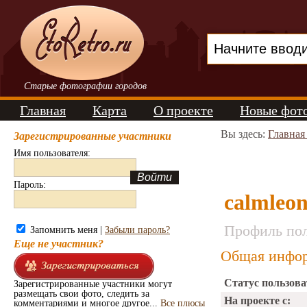
Старые фотографии городов
Главная
Карта
О проекте
Новые фот
Вы здесь:
Главная
Зарегистрированные участники
Имя пользователя:
Пароль:
calmleo
Профиль пол
Запомнить меня |
Забыли пароль?
Еще не участник?
Общая инфор
Статус пользова
Зарегистрированные участники могут
размещать свои фото, следить за
На проекте с:
комментариями и многое другое...
Все плюсы