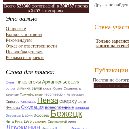
Друзья не найден
Всего
523360
фотографий в
300757
постах
в
5257
категориях.
Это важно
Стена участ
О проекте
Вопросы и ответы
Рекомендуем
Только зарегис
записи на стене!
Отказ от ответственности
Правообладателям
Реклама на проекте
Публикации 
Слова для поиска:
Последние фотогр
Архангельск
НИКОЛОГОРЫ
1776
Елены
Сейчас нет новых
замки
острог
Вильнюс
князь
Юрьев
Стратилата
дворище
Триумфальные
Георгиевский
Автовокзал
Пенза
сверху
Христос
Календарь
дети
Оккупация
военопленные
Чухлома
полицаи
Бежецк
Бабий
Эсэсовец
Эсэсовцы
1976
орел
Чита
Рига
самолёт
Светланской
Дружинин
Вельск
Иркутская
Барнаул