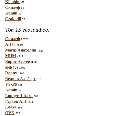
Klimbim
48
Скилеф
41
Admin
40
Crakodil
33
Топ 15 географов:
Скилеф
22332
AD70
7819
Магаз Анатолий
7529
МНМ
4912
Борис Ассеев
3339
alek48s
1488
Ronny
1390
Белков Альберт
515
VSx86
446
Admin
411
Lounge_Lizard
364
Гудков А.И.
274
Ed4x4
261
OVN
237