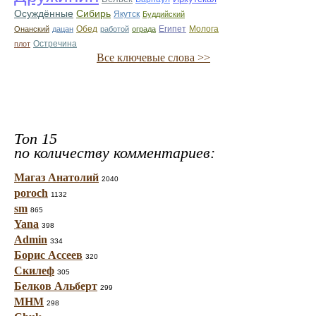
Осуждённые
Сибирь
Якутск
Буддийский
Египет
Молога
Онанский
дацан
Обед
работой
ограда
Остречина
плот
Все ключевые слова >>
Топ 15
по количеству комментариев:
Магаз Анатолий
2040
poroch
1132
sm
865
Yana
398
Admin
334
Борис Ассеев
320
Скилеф
305
Белков Альберт
299
МНМ
298