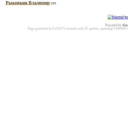
Рыковкин Владимир
225
Powered by
4im
Page generated in 0.225471 seconds with 31 queries, spending 0.08600