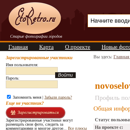
Старые фотографии городов
Главная
Карта
О проекте
Новые фот
Вы здесь:
Главная
Зарегистрированные участники
Имя пользователя:
Пароль:
novoselo
Профиль пол
Запомнить меня |
Забыли пароль?
Еще не участник?
Общая инфор
Статус пользова
Зарегистрированные участники могут
размещать свои фото, следить за
На проекте с:
комментариями и многое другое...
Все плюсы