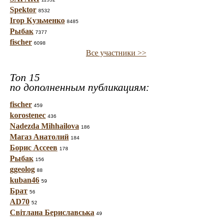
Spektor
8532
Ігор Кузьменко
8485
Рыбак
7377
fischer
6098
Все участники >>
Топ 15
по дополненным публикациям:
fischer
459
korostenec
436
Nadezda Mihhailova
186
Магаз Анатолий
184
Борис Ассеев
178
Рыбак
156
ggeolog
88
kuban46
59
Брат
56
AD70
52
Світлана Бериславська
49