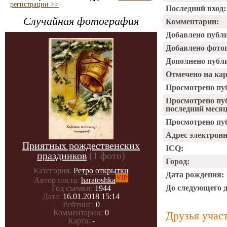
регистрации >>
Последний вход:
Случайная фотография
Комментарии:
Добавлено публ
Добавлено фото
Дополнено публ
Отмечено на ка
Просмотрено пу
Просмотрено пу
последний месяц
Просмотрено пуб
Адрес электрон
Приятных рождественских
ICQ:
праздников
(1 фото)
Город:
Категория:
Ретро открытки
Дата рождения:
VIP
Автор поста:
haratoshka
До следующего 
Год съемки:
1944
Дата:
16.01.2018 15:14
Рейтинг:
0
Комментарии:
0
Друзья учас
Карта:
-