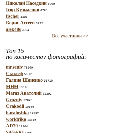
Николай Наседкин
5090
Ігор Кузьменко
4796
fischer
4401
Борис Ассеев
3722
alek48s
3394
Все участники >>
Топ 15
по количеству фотографий:
mr.seniv
78260
Скилеф
56681
Галина Шаненко
51710
МНМ
35166
Магаз Анатолий
32292
Grozniy
22990
Crakodil
19166
haratoshka
17292
worldriko
14815
AD70
12104
SAFARI
11552