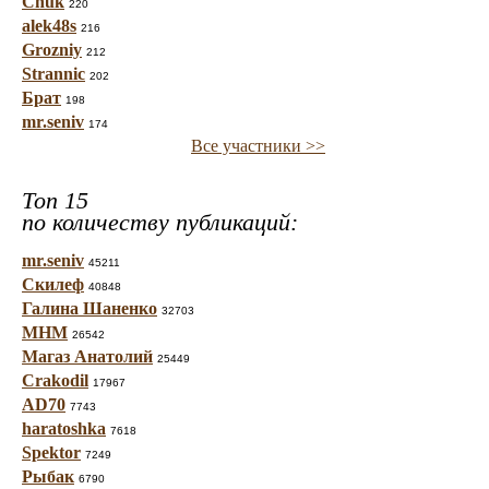
Chuk
220
alek48s
216
Grozniy
212
Strannic
202
Брат
198
mr.seniv
174
Все участники >>
Топ 15
по количеству публикаций:
mr.seniv
45211
Скилеф
40848
Галина Шаненко
32703
МНМ
26542
Магаз Анатолий
25449
Crakodil
17967
AD70
7743
haratoshka
7618
Spektor
7249
Рыбак
6790