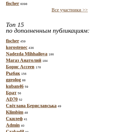
fischer
6098
Все участники >>
Топ 15
по дополненным публикациям:
fischer
459
korostenec
436
Nadezda Mihhailova
186
Магаз Анатолий
184
Борис Ассеев
178
Рыбак
156
ggeolog
88
kuban46
59
Брат
56
AD70
52
Світлана Бериславська
49
Klimbim
48
Скилеф
41
Admin
40
Crakodil