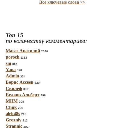
Все ключевые слова >>
Топ 15
по количеству комментариев:
Магаз Анатолий
2040
poroch
1132
sm
865
Yana
398
Admin
334
Борис Ассеев
320
Скилеф
305
Белков Альберт
299
МНМ
298
Chuk
220
alek48s
216
Grozniy
212
Strannic
202