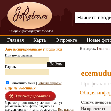
Старые фотографии городов
Главная
Карта
О проекте
Новые фот
Вы здесь:
Главная
Зарегистрированные участники
Имя пользователя:
Пароль:
ecemudu
Профиль пол
Запомнить меня |
Забыли пароль?
Еще не участник?
Общая инфор
Статус пользова
Зарегистрированные участники могут
размещать свои фото, следить за
На проекте с:
комментариями и многое другое...
Все плюсы