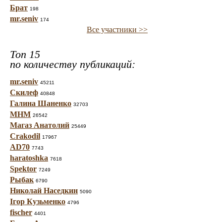
Брат
198
mr.seniv
174
Все участники >>
Топ 15
по количеству публикаций:
mr.seniv
45211
Скилеф
40848
Галина Шаненко
32703
МНМ
26542
Магаз Анатолий
25449
Crakodil
17967
AD70
7743
haratoshka
7618
Spektor
7249
Рыбак
6790
Николай Наседкин
5090
Ігор Кузьменко
4796
fischer
4401