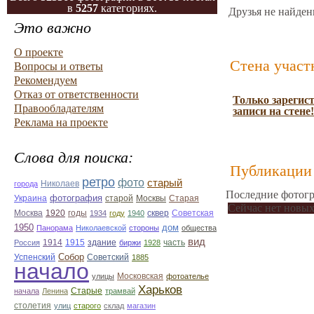
в
5257
категориях.
Друзья не найден
Это важно
О проекте
Стена участ
Вопросы и ответы
Рекомендуем
Отказ от ответственности
Только зарегис
Правообладателям
записи на стене!
Реклама на проекте
Слова для поиска:
Публикации 
ретро
фото
старый
Николаев
города
Последние фотогр
фотография
Украина
Старая
старой
Москвы
Сейчас нет новых
Москва
1920
годы
сквер
1934
году
1940
Советская
1950
дом
Панорама
Николаевской
стороны
общества
вид
1914
1915
здание
Россия
биржи
1928
часть
Собор
Успенский
Советский
1885
начало
улицы
Московская
фотоателье
Харьков
Старые
начала
Ленина
трамвай
столетия
улиц
старого
склад
магазин