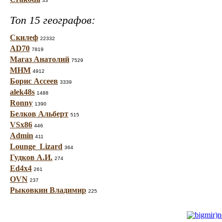
33
Топ 15 географов:
Скилеф
22332
AD70
7819
Магаз Анатолий
7529
МНМ
4912
Борис Ассеев
3339
alek48s
1488
Ronny
1390
Белков Альберт
515
VSx86
446
Admin
411
Lounge_Lizard
364
Гудков А.И.
274
Ed4x4
261
OVN
237
Рыковкин Владимир
225