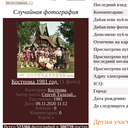
регистрации >>
Последний вход:
Случайная фотография
Комментарии:
Добавлено публ
Добавлено фото
Дополнено публ
Отмечено на ка
Просмотрено пу
Просмотрено пу
последний месяц
Просмотрено пуб
Адрес электрон
Кострома 1981 год.
(1 фото)
ICQ:
Категория:
Кострома
Город:
Автор поста:
Сергей Талалай...
Дата рождения:
Год съемки:
1981
Дата:
09.11.2020 11:12
До следующего 
Рейтинг:
0
Комментарии:
0
Карта:
-
Друзья учас
Всего
523366
фотографий в
300759
постах