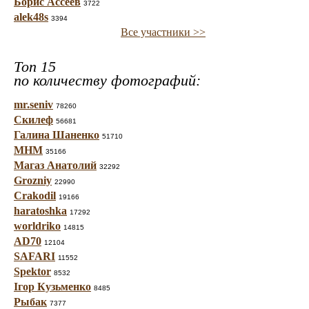
Борис Ассеев
3722
alek48s
3394
Все участники >>
Топ 15
по количеству фотографий:
mr.seniv
78260
Скилеф
56681
Галина Шаненко
51710
МНМ
35166
Магаз Анатолий
32292
Grozniy
22990
Crakodil
19166
haratoshka
17292
worldriko
14815
AD70
12104
SAFARI
11552
Spektor
8532
Ігор Кузьменко
8485
Рыбак
7377