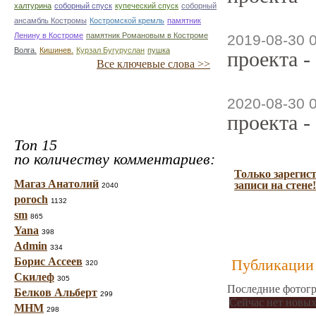
халтурина
соборный спуск
купеческий спуск
соборный
ансамбль Костромы
Костромской кремль
памятник
Ленину в Костроме
памятник Романовым в Костроме
2019-08-30 
Волга.
Кишинев.
Курзал Бугуруслан
пушка
проекта -
Все ключевые слова >>
2020-08-30 
проекта -
Топ 15
по количеству комментариев:
Только зарегис
Магаз Анатолий
записи на стене!
2040
poroch
1132
sm
865
Yana
398
Admin
334
Борис Ассеев
Публикации 
320
Скилеф
305
Последние фотогр
Белков Альберт
299
Сейчас нет новых
МНМ
298