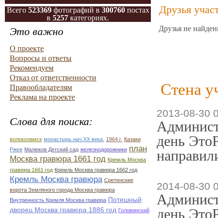
Друзья учас
Всего
523369
фотографий в
300760
постах
в
5257
категориях.
Друзья не найден
Это важно
О проекте
Вопросы и ответы
Рекомендуем
Отказ от ответственности
Стена у
Правообладателям
Реклама на проекте
2013-08-30 
Слова для поиска:
Админист
день ЭтоР
волоколамск
монастырь.нач.ХХ века.
1964 г.
Казаки
план
Ржев
Малюков Детский сад
железнодорожники
направили
Москва гравюра 1661 год
Кремль Москва
гравюра 1661 год
Кремль Москва гравюра 1662 год
Кремль Москва гравюра
Сретенские
2014-08-30 
ворота Земляного города Москва гравюра
Админист
Потешный
Внутренность Кремля Москва гравюра
дворец Москва гравюра 1886 год
день ЭтоР
Головинский