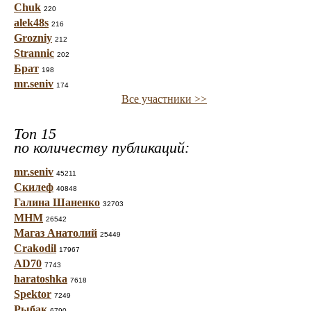
Chuk
220
alek48s
216
Grozniy
212
Strannic
202
Брат
198
mr.seniv
174
Все участники >>
Топ 15
по количеству публикаций:
mr.seniv
45211
Скилеф
40848
Галина Шаненко
32703
МНМ
26542
Магаз Анатолий
25449
Crakodil
17967
AD70
7743
haratoshka
7618
Spektor
7249
Рыбак
6790