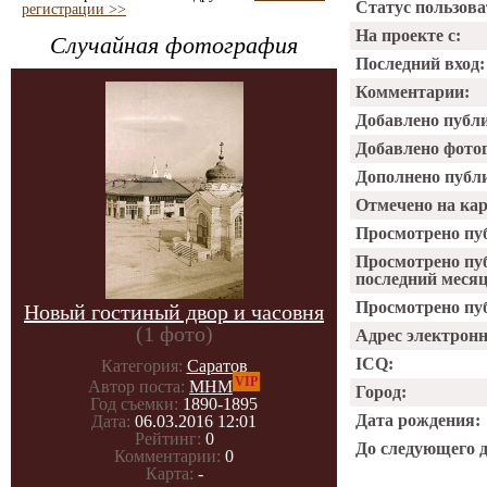
Статус пользова
регистрации >>
На проекте с:
Случайная фотография
Последний вход:
Комментарии:
Добавлено публ
Добавлено фото
Дополнено публ
Отмечено на ка
Просмотрено пу
Просмотрено пу
последний месяц
Просмотрено пуб
Новый гостиный двор и часовня
(1 фото)
Адрес электрон
ICQ:
Категория:
Саратов
VIP
Автор поста:
МНМ
Город:
Год съемки:
1890-1895
Дата рождения:
Дата:
06.03.2016 12:01
Рейтинг:
0
До следующего 
Комментарии:
0
Карта:
-