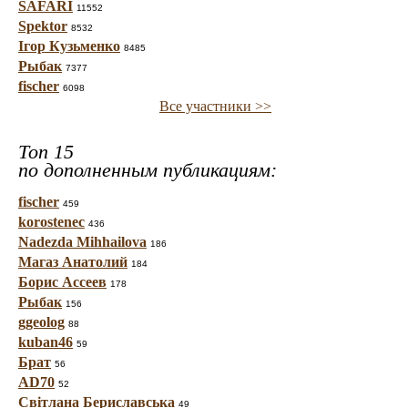
SAFARI
11552
Spektor
8532
Ігор Кузьменко
8485
Рыбак
7377
fischer
6098
Все участники >>
Топ 15
по дополненным публикациям:
fischer
459
korostenec
436
Nadezda Mihhailova
186
Магаз Анатолий
184
Борис Ассеев
178
Рыбак
156
ggeolog
88
kuban46
59
Брат
56
AD70
52
Світлана Бериславська
49