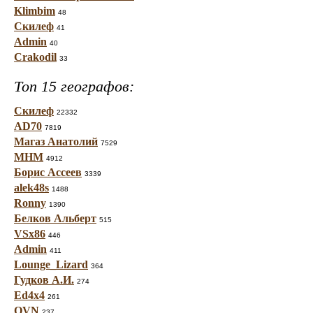
Klimbim
48
Скилеф
41
Admin
40
Crakodil
33
Топ 15 географов:
Скилеф
22332
AD70
7819
Магаз Анатолий
7529
МНМ
4912
Борис Ассеев
3339
alek48s
1488
Ronny
1390
Белков Альберт
515
VSx86
446
Admin
411
Lounge_Lizard
364
Гудков А.И.
274
Ed4x4
261
OVN
237