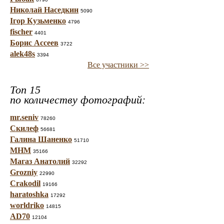
Николай Наседкин
5090
Ігор Кузьменко
4796
fischer
4401
Борис Ассеев
3722
alek48s
3394
Все участники >>
Топ 15
по количеству фотографий:
mr.seniv
78260
Скилеф
56681
Галина Шаненко
51710
МНМ
35166
Магаз Анатолий
32292
Grozniy
22990
Crakodil
19166
haratoshka
17292
worldriko
14815
AD70
12104