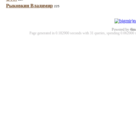
Рыковкин Владимир
225
Powered by
4im
Page generated in 0.182900 seconds with 31 queries, spending 0.06200