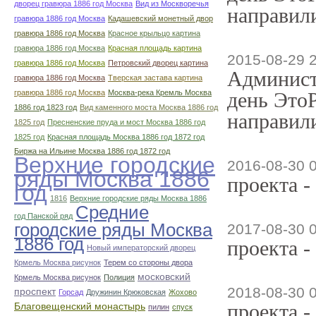
дворец гравюра 1886 год Москва
Вид из Москворечья
направили
гравюра 1886 год Москва
Кадашевский монетный двор
гравюра 1886 год Москва
Красное крыльцо картина
гравюра 1886 год Москва
Красная площадь картина
2015-08-29 
гравюра 1886 год Москва
Петровский дворец картина
Админист
гравюра 1886 год Москва
Тверская застава картина
гравюра 1886 год Москва
Москва-река Кремль Москва
день ЭтоР
1886 год 1823 год
Вид каменного моста Москва 1886 год
направили
1825 год
Пресненские пруда и мост Москва 1886 год
1825 год
Красная площадь Москва 1886 год 1872 год
Биржа на Ильине Москва 1886 год 1872 год
Верхние городские
2016-08-30 
ряды Москва 1886
проекта -
год
1816
Верхние городские ряды Москва 1886
Средние
год Панской ряд
городские ряды Москва
2017-08-30 
1886 год
проекта -
Новый императорский дворец
Крмель Москва рисунок
Терем со стороны двора
московский
Крмель Москва рисунок
Полиция
2018-08-30 
проспект
Горсад
Дружинин Крюковская
Жохово
проекта -
Благовещенский монастырь
пилин
спуск