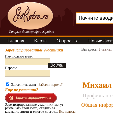
Старые фотографии городов
Главная
Карта
О проекте
Новые фот
Вы здесь:
Главная
Зарегистрированные участники
Имя пользователя:
Пароль:
Михаил
Запомнить меня |
Забыли пароль?
Еще не участник?
Профиль пол
Общая инфор
Зарегистрированные участники могут
размещать свои фото, следить за
комментариями и многое другое...
Все плюсы