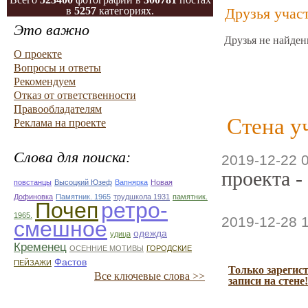
в
5257
категориях.
Друзья учас
Это важно
Друзья не найден
О проекте
Вопросы и ответы
Рекомендуем
Отказ от ответственности
Правообладателям
Стена у
Реклама на проекте
Слова для поиска:
2019-12-22 
проекта -
повстанцы
Высоцкий Юзеф
Вапнярка
Новая
Дофиновка
Памятник. 1965
трудшкола 1931
памятник.
Почеп
ретро-
1965.
2019-12-28 
смешное
одежда
удица
Кременец
ОСЕННИЕ МОТИВЫ
ГОРОДСКИЕ
Фастов
ПЕЙЗАЖИ
Только зарегис
Все ключевые слова >>
записи на стене!