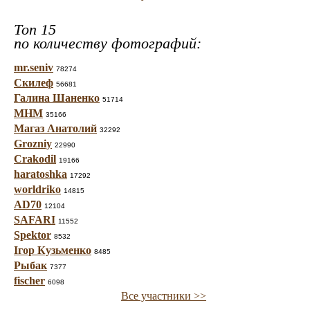
Топ 15
по количеству фотографий:
mr.seniv
78274
Скилеф
56681
Галина Шаненко
51714
МНМ
35166
Магаз Анатолий
32292
Grozniy
22990
Crakodil
19166
haratoshka
17292
worldriko
14815
AD70
12104
SAFARI
11552
Spektor
8532
Ігор Кузьменко
8485
Рыбак
7377
fischer
6098
Все участники >>