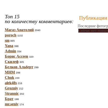
Топ 15
Публикации 
по количеству комментариев:
Последние фотогр
Магаз Анатолий
Сейчас нет новых
2040
poroch
1132
sm
865
Yana
398
Admin
334
Борис Ассеев
320
Скилеф
305
Белков Альберт
299
МНМ
298
Chuk
220
alek48s
216
Grozniy
212
Strannic
202
Брат
198
mr.seniv
174