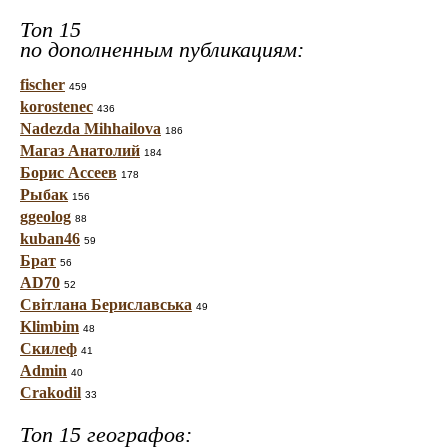
Топ 15
по дополненным публикациям:
fischer
459
korostenec
436
Nadezda Mihhailova
186
Магаз Анатолий
184
Борис Ассеев
178
Рыбак
156
ggeolog
88
kuban46
59
Брат
56
AD70
52
Світлана Бериславська
49
Klimbim
48
Скилеф
41
Admin
40
Crakodil
33
Топ 15 географов: