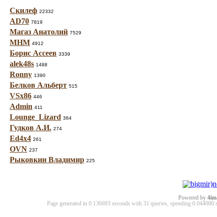
Скилеф
22332
AD70
7819
Магаз Анатолий
7529
МНМ
4912
Борис Ассеев
3339
alek48s
1488
Ronny
1390
Белков Альберт
515
VSx86
446
Admin
411
Lounge_Lizard
364
Гудков А.И.
274
Ed4x4
261
OVN
237
Рыковкин Владимир
225
Powered by
4im
Page generated in 0.136693 seconds with 31 queries, spending 0.04400