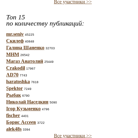
Все участники >>
Топ 15
по количеству публикаций:
mr.seniv
45225
Скилеф
40848
Галина Шаненко
32703
МНМ
26542
Магаз Анатолий
25449
Crakodil
17967
AD70
7743
haratoshka
7618
Spektor
7249
Рыбак
6790
Николай Наседкин
5090
Ігор Кузьменко
4796
fischer
4401
Борис Ассеев
3722
alek48s
3394
Все участники >>