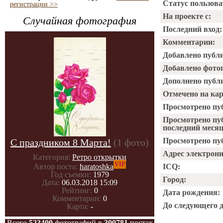
Статус пользова
регистрации >>
На проекте с:
Случайная фотография
Последний вход:
Комментарии:
Добавлено публ
Добавлено фото
Дополнено публ
Отмечено на ка
Просмотрено пу
Просмотрено пу
последний месяц
Просмотрено пуб
С праздником 8 Марта!
(1 фото)
Адрес электрон
Категория:
Ретро открытки
VIP
ICQ:
Автор поста:
haratoshka
Год съемки:
1979
Город:
Дата:
06.03.2018 15:09
Рейтинг:
0
Дата рождения:
Комментарии:
0
До следующего 
Карта:
-
Всего
523400
фотографий в
300781
постах