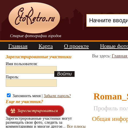
Старые фотографии городов
Главная
Карта
О проекте
Новые фот
Вы здесь:
Главная
Зарегистрированные участники
Имя пользователя:
Пароль:
Roman
Запомнить меня |
Забыли пароль?
Еще не участник?
Профиль пол
Общая инфор
Зарегистрированные участники могут
размещать свои фото, следить за
комментариями и многое другое...
Все плюсы