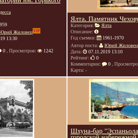
десса
Ялта. Памятник Чехов
959
Категория:
Ялта
VIP
Описание:
Юрий Жиловец
Год съемки:
1961-1970
019 13:30
Автор поста:
Юрий Жиловец
0
, Просмотров:
1242
Дата:
07.11.2019 13:10
Рейтинг:
0
Комментарии:
0
, Просмотро
Карта: -
Шхуна-бар "Эспаньола
городской набережной