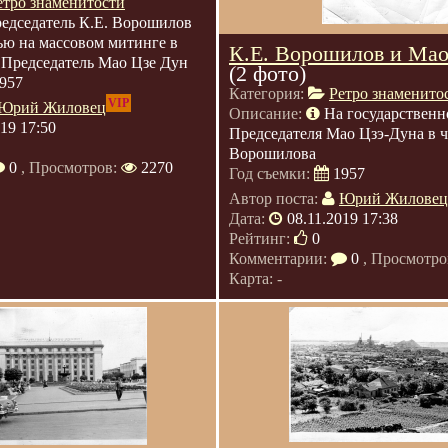
етро знаменитости
едседатель К.Е. Ворошилов
ью на массовом митинге в
К.Е. Ворошилов и Мао
 Председатель Мао Цзе Дун
(2 фото)
957
Категория:
Ретро знаменито
VIP
Юрий Жиловец
Описание:
На государственн
019 17:50
Председателя Мао Цзэ-Дуна в че
Ворошилова
0
, Просмотров:
2270
Год съемки:
1957
Автор поста:
Юрий Жиловец
Дата:
08.11.2019 17:38
Рейтинг:
0
Комментарии:
0
, Просмотро
Карта: -