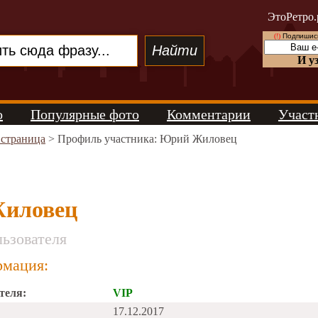
ЭтоРетро.
(!)
Подпишись
И у
о
Популярные фото
Комментарии
Участ
 страница
> Профиль участника: Юрий Жиловец
иловец
ьзователя
мация:
теля:
VIP
17.12.2017