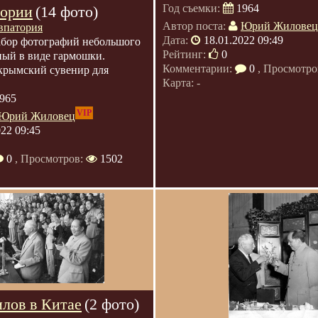
Год съемки:
1964
тории
(14 фото)
Автор поста:
Юрий Жиловец
впатория
Дата:
18.01.2022 09:49
бор фотографий небольшого
Рейтинг:
0
ный в виде гармошки.
Комментарии:
0
, Просмотро
рымский сувенир для
Карта: -
965
VIP
Юрий Жиловец
022 09:45
0
, Просмотров:
1502
лов в Китае
(2 фото)