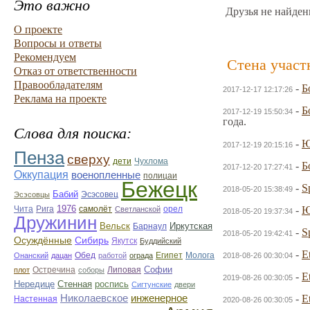
Это важно
Друзья не найден
О проекте
Вопросы и ответы
Рекомендуем
Стена участ
Отказ от ответственности
Правообладателям
-
Б
2017-12-17 12:17:26
Реклама на проекте
-
Б
2017-12-19 15:50:34
года.
Слова для поиска:
-
Ю
2017-12-19 20:15:16
Пенза
сверху
дети
Чухлома
-
Б
2017-12-20 17:27:41
Оккупация
военопленные
полицаи
Бежецк
-
S
2018-05-20 15:38:49
Бабий
Эсэсовец
Эсэсовцы
1976
орел
-
Ю
Чита
Рига
самолёт
Светланской
2018-05-20 19:37:34
Дружинин
Вельск
Иркутская
Барнаул
-
S
2018-05-20 19:42:41
Осуждённые
Сибирь
Якутск
Буддийский
-
E
Египет
Молога
Онанский
дацан
Обед
работой
ограда
2018-08-26 00:30:04
Софии
Остречина
плот
соборы
Липовая
-
E
2019-08-26 00:30:05
Нередице
роспись
Стенная
Сигтунские
двери
Николаевское
инженерное
-
E
Настенная
2020-08-26 00:30:05