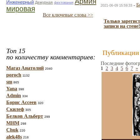
Армия
Инженерный
Дежурная
фехтования
-
Б
2021-06-09 15:59:33
мировая
Все ключевые слова >>
Только зарегис
записи на стене!
Топ 15
Публикации 
по количеству комментариев:
Последние фотогр
Магаз Анатолий
1
2
3
4
5
6
7
»
2040
poroch
1132
sm
865
Yana
398
Admin
334
Борис Ассеев
320
Скилеф
305
Белков Альберт
299
МНМ
298
Chuk
220
alek48s
216