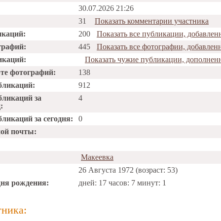
30.07.2026 21:26
31
Показать комментарии участника
икаций:
200
Показать все публикации, добавл
графий:
445
Показать все фотографии, добавл
икаций:
Показать чужие публикации, дополне
рте фотографий:
138
бликаций:
912
бликаций за
4
:
ликаций за сегодня:
0
ной почты:
Макеевка
26 Августа 1972 (возраст: 53)
дня рождения:
дней: 17 часов: 7 минут: 1
тника: