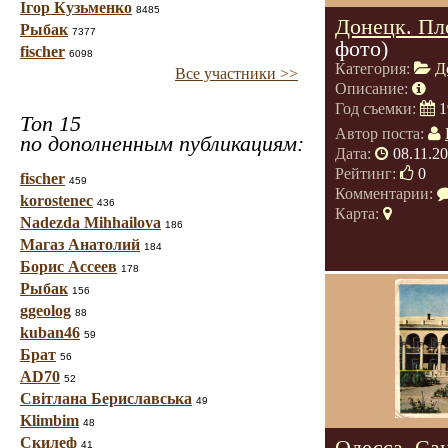
Ігор Кузьменко
8485
Донецк. Пл
Рыбак
7377
фото)
fischer
6098
Категория:
Д
Все участники >>
Описание:
Год съемки:
1
Топ 15
Автор поста:
по дополненным публикациям:
Дата:
08.11.2
Рейтинг:
0
fischer
459
Комментарии:
korostenec
436
Карта:
Nadezda Mihhailova
186
Магаз Анатолий
184
Борис Ассеев
178
Рыбак
156
ggeolog
88
kuban46
59
Брат
56
AD70
52
Світлана Бериславська
49
Klimbim
48
Скилеф
Одесса. Са
41