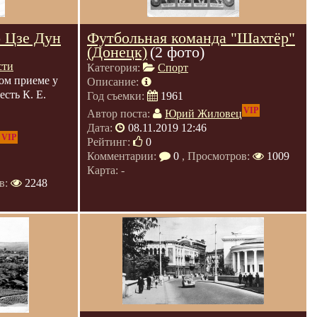
 Цзе Дун
Футбольная команда "Шахтёр"
(Донецк)
(2 фото)
сти
Категория:
Спорт
ом приеме у
Описание:
сть К. Е.
Год съемки:
1961
VIP
Автор поста:
Юрий Жиловец
Дата:
08.11.2019 12:46
VIP
Рейтинг:
0
Комментарии:
0
, Просмотров:
1009
Карта: -
в:
2248