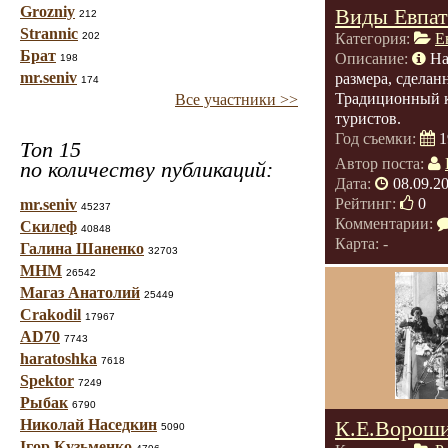
Grozniy
Виды Евпа
212
Strannic
202
Категория:
Е
Брат
Описание:
На
198
mr.seniv
размера, сделан
174
Традиционный к
Все участники >>
туристов.
Год съемки:
1
Топ 15
Автор поста:
по количеству публикаций:
Дата:
08.09.2
Рейтинг:
0
mr.seniv
45237
Комментарии:
Скилеф
40848
Карта: -
Галина Шаненко
32703
МНМ
26542
Магаз Анатолий
25449
Crakodil
17967
AD70
7743
haratoshka
7618
Spektor
7249
Рыбак
6790
Николай Наседкин
К.Е.Вороши
5090
Ігор Кузьменко