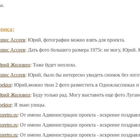
ы.
ника:
орис Ассеев
: Юрий, фотографии можно взять для проекта.
орис Ассеев
: Дать фото большего размера 1975г. не могу, Юрий
рий Жиловец
: Тоже будет неплохо.
орис Ассеев
: Юрий, было бы интересно увидеть снимок без лого
pektor
: Юрий,можно твои 2 фото разместить в Одноклассниках и
рий Жиловец
: Буду только рад. Могу выставить еще фото Луган
pektor
: Я знаю улицы.
toretro.ru
: От имени Администрации проекта - искренне поздрав
toretro.ru
: От имени Администрации проекта - искренне поздрав
toretro.ru
: От имени Администрации проекта - искренне поздрав