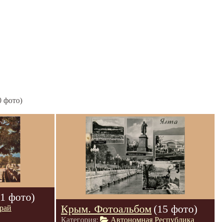
0 фото)
(1 фото)
Крым. Фотоальбом
(15 фото)
рай
Категория:
Автономная Республика