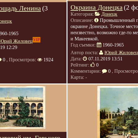
Окраина Донецка
(2 ф
ощадь Ленина
(3
Категория:
Донецк
Описание:
Промышленный п
онецк
окраине Донецка. Точное мест
неизвестно, возможно где-то 
960-1965
и Макеевкой.
VIP
Юрий Жиловец
Год съемки:
1960-1965
019 12:29
Автор поста:
Юрий Жиловец
Дата:
07.11.2019 13:51
0
, Просмотров:
1924
Рейтинг:
0
Комментарии:
0
, Просмотро
Карта: -
наторий им. Горького