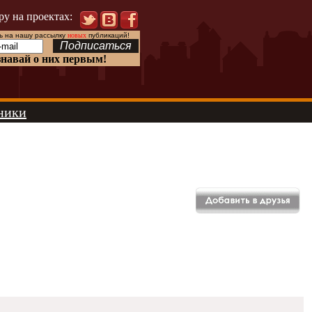
ру на проектах:
 на нашу рассылку
новых
публикаций!
знавай о них первым!
ники