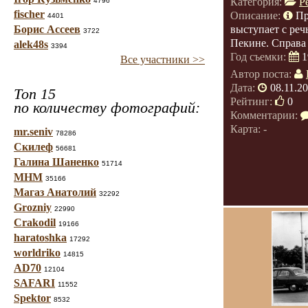
Категория:
Р
4796
fischer
Описание:
Пр
4401
Борис Ассеев
выступает с реч
3722
Пекине. Справа
alek48s
3394
Год съемки:
1
Все участники >>
Автор поста:
Дата:
08.11.2
Топ 15
Рейтинг:
0
по количеству фотографий:
Комментарии:
Карта: -
mr.seniv
78286
Скилеф
56681
Галина Шаненко
51714
МНМ
35166
Магаз Анатолий
32292
Grozniy
22990
Crakodil
19166
haratoshka
17292
worldriko
14815
AD70
12104
SAFARI
11552
Spektor
8532