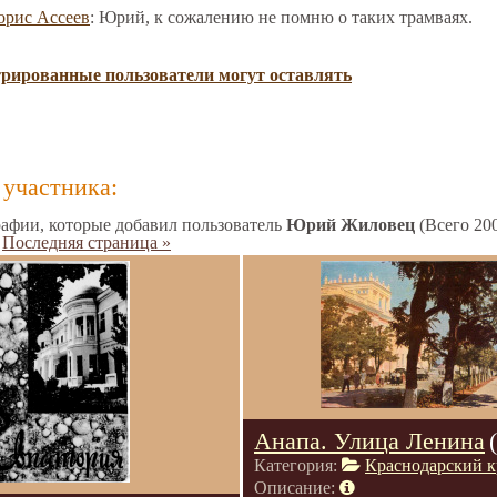
орис Ассеев
: Юрий, к сожалению не помню о таких трамваях.
трированные пользователи могут оставлять
участника:
афии, которые добавил пользователь
Юрий Жиловец
(Всего 20
Последняя страница »
Анапа. Улица Ленина
Категория:
Краснодарский к
Описание: