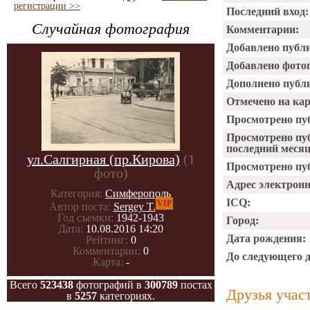
регистрации >>
Последний вход:
Случайная фотография
Комментарии:
Добавлено публ
Добавлено фото
Дополнено публ
Отмечено на ка
Просмотрено пу
Просмотрено пу
последний месяц
ул.Салгирная (пр.Кирова)
(1
Просмотрено пуб
фото)
Адрес электрон
Категория:
Симферополь
ICQ:
VIP
Автор поста:
Sergey T.
Год съемки:
1942-1943
Город:
Дата:
10.08.2016 14:20
Дата рождения:
Рейтинг:
0
Комментарии:
0
До следующего 
Карта:
-
Всего
523438
фотографий в
300789
постах
Друзья учас
в
5257
категориях.