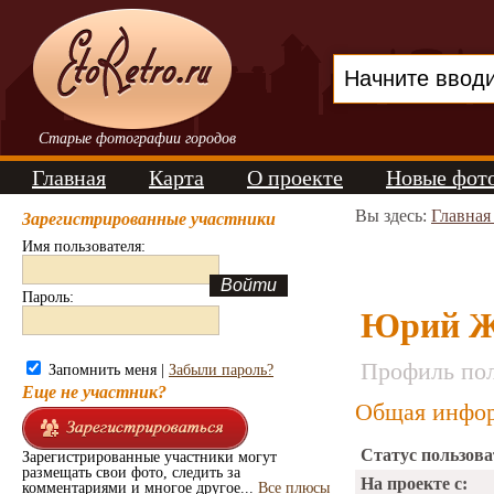
Старые фотографии городов
Главная
Карта
О проекте
Новые фот
Вы здесь:
Главная
Зарегистрированные участники
Имя пользователя:
Пароль:
Юрий Ж
Профиль пол
Запомнить меня |
Забыли пароль?
Еще не участник?
Общая инфор
Статус пользова
Зарегистрированные участники могут
размещать свои фото, следить за
На проекте с:
комментариями и многое другое...
Все плюсы