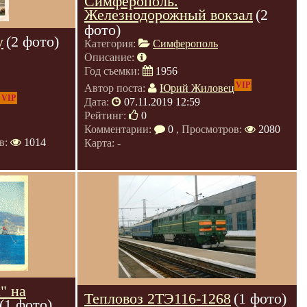
Симферополь.
Железнодорожный вокзал
(2
фото)
у
(2 фото)
Категория:
Симферополь
Описание:
Год съемки:
1956
VIP
Автор поста:
Юрий Жиловец
VIP
Дата:
07.11.2019 12:59
Рейтинг:
0
Комментарии:
0
, Просмотров:
2080
в:
1014
Карта: -
" на
Тепловоз 2ТЭ116-1268
(1 фото)
(1 фото)