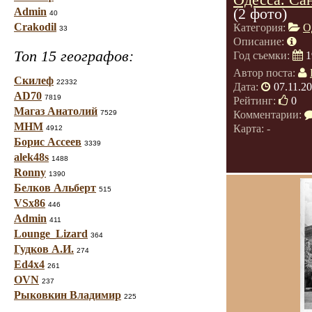
(2 фото)
Admin
40
Crakodil
Категория:
О
33
Описание:
Топ 15 географов:
Год съемки:
1
Автор поста:
Скилеф
22332
Дата:
07.11.2
AD70
7819
Рейтинг:
0
Магаз Анатолий
7529
Комментарии:
МНМ
Карта: -
4912
Борис Ассеев
3339
alek48s
1488
Ronny
1390
Белков Альберт
515
VSx86
446
Admin
411
Lounge_Lizard
364
Гудков А.И.
274
Ed4x4
261
OVN
237
Рыковкин Владимир
225