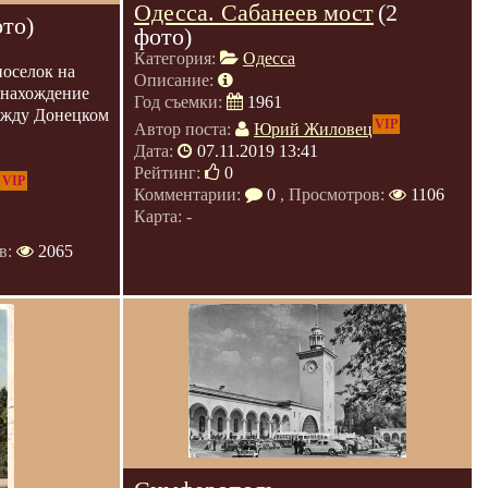
Одесса. Сабанеев мост
(2
ото)
фото)
Категория:
Одесса
оселок на
Описание:
онахождение
Год съемки:
1961
между Донецком
VIP
Автор поста:
Юрий Жиловец
Дата:
07.11.2019 13:41
Рейтинг:
0
VIP
Комментарии:
0
, Просмотров:
1106
Карта: -
в:
2065