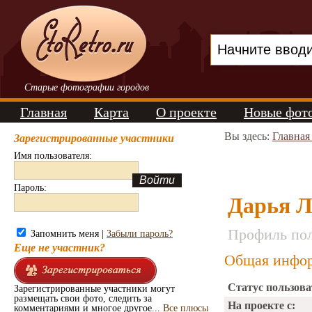
Старые фотографии городов
Главная
Карта
О проекте
Новые фот
Вы здесь:
Главная
Зарегистрированные участники
Имя пользователя:
Пароль:
Дарья Л
Профиль пол
Запомнить меня |
Забыли пароль?
Еще не участник?
Общая инфор
Статус пользова
Зарегистрированные участники могут
размещать свои фото, следить за
На проекте с:
комментариями и многое другое...
Все плюсы