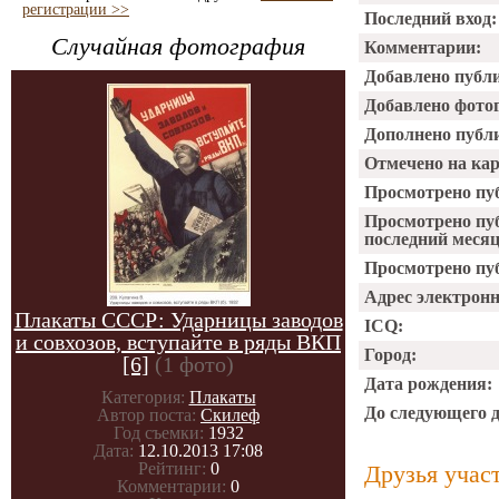
регистрации >>
Последний вход:
Случайная фотография
Комментарии:
Добавлено публ
Добавлено фото
Дополнено публ
Отмечено на ка
Просмотрено пу
Просмотрено пу
последний месяц
Просмотрено пуб
Адрес электрон
Плакаты СССР: Ударницы заводов
ICQ:
и совхозов, вступайте в ряды ВКП
Город:
[6]
(1 фото)
Дата рождения:
Категория:
Плакаты
До следующего 
Автор поста:
Скилеф
Год съемки:
1932
Дата:
12.10.2013 17:08
Рейтинг:
0
Друзья учас
Комментарии:
0