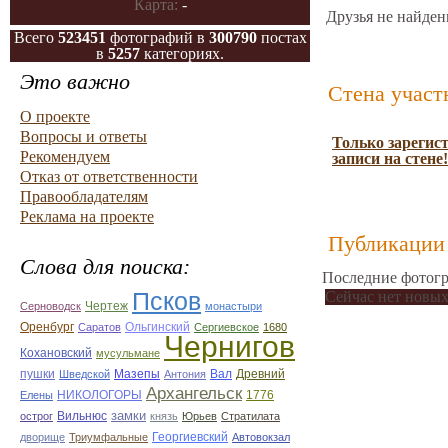
Карта:
-
Друзья не найден
Всего
523451
фотографий в
300790
постах
в
5257
категориях.
Это важно
Стена участ
О проекте
Вопросы и ответы
Только зарегис
Рекомендуем
записи на стене!
Отказ от ответственности
Правообладателям
Реклама на проекте
Публикации 
Слова для поиска:
Последние фотогр
Псков
Сейчас нет новых
Чертеж
Серноводск
монастыри
Оренбург
Саратов
Ольгинский
Сергиевское
1680
Чернигов
Кохановский
мусульмане
Мазепы
Вал
Древний
пушки
Шведской
Антония
Архангельск
НИКОЛОГОРЫ
1776
Елены
замки
острог
Вильнюс
князь
Юрьев
Стратилата
дворище
Триумфальные
Георгиевский
Автовокзал