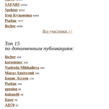
SAFARI
11552
Spektor
8532
Ігор Кузьменко
8485
Рыбак
7377
fischer
6098
Все участники >>
Топ 15
по дополненным публикациям:
fischer
459
korostenec
436
Nadezda Mihhailova
186
Магаз Анатолий
184
Борис Ассеев
178
Рыбак
156
ggeolog
88
kuban46
59
Брат
56
AD70
52