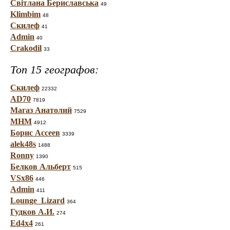
Світлана Бериславська
49
Klimbim
48
Скилеф
41
Admin
40
Crakodil
33
Топ 15 географов:
Скилеф
22332
AD70
7819
Магаз Анатолий
7529
МНМ
4912
Борис Ассеев
3339
alek48s
1488
Ronny
1390
Белков Альберт
515
VSx86
446
Admin
411
Lounge_Lizard
364
Гудков А.И.
274
Ed4x4
261