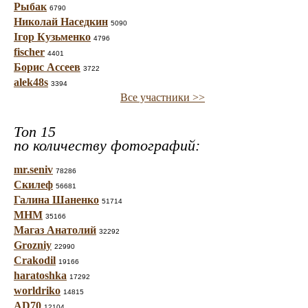
Рыбак
6790
Николай Наседкин
5090
Ігор Кузьменко
4796
fischer
4401
Борис Ассеев
3722
alek48s
3394
Все участники >>
Топ 15
по количеству фотографий:
mr.seniv
78286
Скилеф
56681
Галина Шаненко
51714
МНМ
35166
Магаз Анатолий
32292
Grozniy
22990
Crakodil
19166
haratoshka
17292
worldriko
14815
AD70
12104