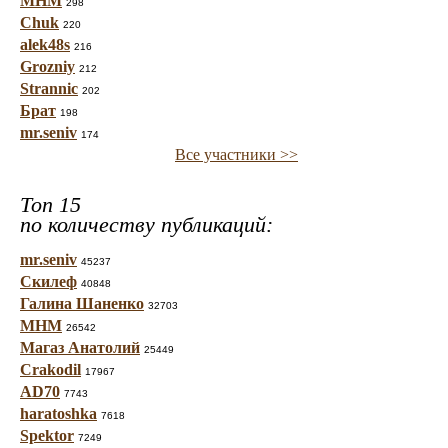
МНМ
298
Chuk
220
alek48s
216
Grozniy
212
Strannic
202
Брат
198
mr.seniv
174
Все участники >>
Топ 15
по количеству публикаций:
mr.seniv
45237
Скилеф
40848
Галина Шаненко
32703
МНМ
26542
Магаз Анатолий
25449
Crakodil
17967
AD70
7743
haratoshka
7618
Spektor
7249