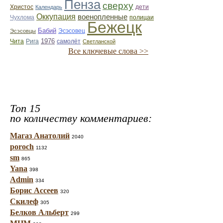
Пенза
сверху
Христос
Календарь
дети
Оккупация
военопленные
Чухлома
полицаи
Бежецк
Бабий
Эсэсовец
Эсэсовцы
1976
Чита
Рига
самолёт
Светланской
Все ключевые слова >>
Топ 15
по количеству комментариев:
Магаз Анатолий
2040
poroch
1132
sm
865
Yana
398
Admin
334
Борис Ассеев
320
Скилеф
305
Белков Альберт
299