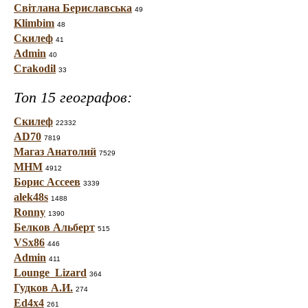
Світлана Бериславська
49
Klimbim
48
Скилеф
41
Admin
40
Crakodil
33
Топ 15 географов:
Скилеф
22332
AD70
7819
Магаз Анатолий
7529
МНМ
4912
Борис Ассеев
3339
alek48s
1488
Ronny
1390
Белков Альберт
515
VSx86
446
Admin
411
Lounge_Lizard
364
Гудков А.И.
274
Ed4x4
261