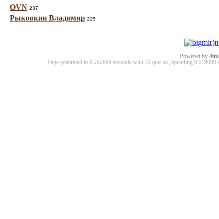
OVN
237
Рыковкин Владимир
225
Powered by
4im
Page generated in 0.292694 seconds with 31 queries, spending 0.11900