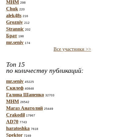
МНМ
298
Chuk
220
alek48s
216
Grozniy
212
Strannic
202
Брат
198
mr.seniv
174
Все участники >>
Топ 15
по количеству публикаций:
mr.seniv
45225
Скилеф
40848
Галина Шаненко
32703
МНМ
26542
Магаз Анатолий
25449
Crakodil
17967
AD70
7743
haratoshka
7618
Spektor
7249