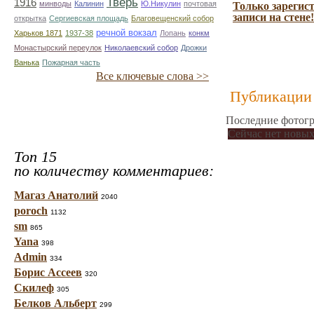
Тверь
1916
минводы
Калинин
Ю.Никулин
почтовая
Только зарегис
записи на стене!
открытка
Сергиевская площадь
Благовещенский собор
речной вокзал
Харьков 1871
1937-38
Лопань
конкм
Монастырский переулок
Николаевский собор
Дрожки
Ванька
Пожарная часть
Все ключевые слова >>
Публикации 
Последние фотогр
Сейчас нет новых
Топ 15
по количеству комментариев:
Магаз Анатолий
2040
poroch
1132
sm
865
Yana
398
Admin
334
Борис Ассеев
320
Скилеф
305
Белков Альберт
299