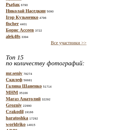
Рыбак
6790
Николай Наседкин
5090
Ігор Кузьменко
4796
fischer
4401
Борис Ассеев
3722
alek48s
3394
Все участники >>
Топ 15
по количеству фотографий:
mr.seniv
78274
Скилеф
56681
Галина Шаненко
51714
МНМ
35166
Магаз Анатолий
32292
Grozniy
22990
Crakodil
19166
haratoshka
17292
worldriko
14815