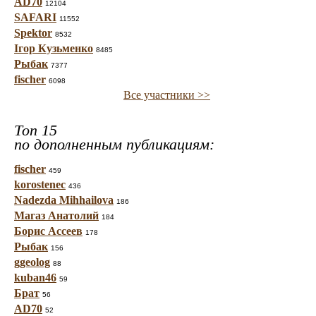
AD70
12104
SAFARI
11552
Spektor
8532
Ігор Кузьменко
8485
Рыбак
7377
fischer
6098
Все участники >>
Топ 15
по дополненным публикациям:
fischer
459
korostenec
436
Nadezda Mihhailova
186
Магаз Анатолий
184
Борис Ассеев
178
Рыбак
156
ggeolog
88
kuban46
59
Брат
56
AD70
52