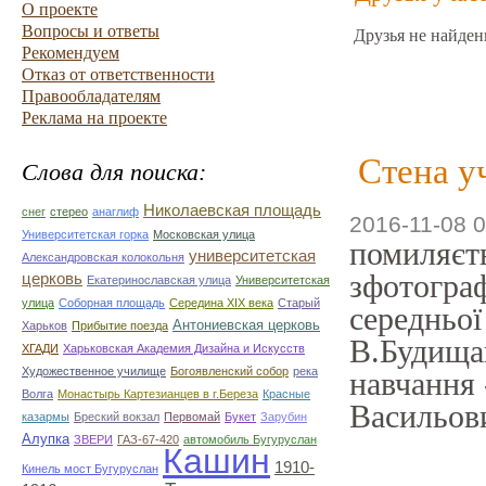
О проекте
Вопросы и ответы
Друзья не найден
Рекомендуем
Отказ от ответственности
Правообладателям
Реклама на проекте
Стена у
Слова для поиска:
Николаевская площадь
снег
стерео
анаглиф
2016-11-08 0
Университетская горка
Московская улица
помиляєть
университетская
Александровская колокольня
зфотограф
церковь
Екатеринославская улица
Университетская
улица
Соборная площадь
Середина XIX века
Старый
середньої
Антониевская церковь
Харьков
Прибытие поезда
В.Будищан
ХГАДИ
Харьковская Академия Дизайна и Искусств
Художественное училище
Богоявленский собор
река
навчання
Волга
Монастырь Картезианцев в г.Береза
Красные
Васильови
казармы
Бреский вокзал
Первомай
Букет
Зарубин
Алупка
ЗВЕРИ
ГАЗ-67-420
автомобиль Бугуруслан
Кашин
1910-
Кинель мост Бугуруслан