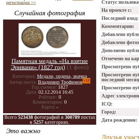
Статус пользова
регистрации >>
На проекте с:
Случайная фотография
Последний вход:
Комментарии:
Добавлено публ
Добавлено фото
Дополнено публ
Отмечено на ка
Памятная медаль «На взятие
Эривани» (1827 год)
(1 фото)
Просмотрено пу
Просмотрено пу
Категория:
Медали, ордена, значки
последний месяц
VIP
Автор поста:
Владимир Трофимов
Год съемки:
1827
Просмотрено пуб
Дата:
02.12.2014 16:45
Адрес электрон
Рейтинг:
0
Комментарии:
0
ICQ:
Карта:
-
Город:
Всего
523438
фотографий в
300789
постах
Дата рождения:
в
5257
категориях.
Это важно
Друзья учас