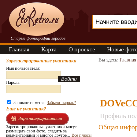
Старые фотографии городов
Главная
Карта
О проекте
Новые фот
Вы здесь:
Главная
Зарегистрированные участники
Имя пользователя:
Пароль:
DOVeC
Запомнить меня |
Забыли пароль?
Еще не участник?
Профиль пол
Общая инфор
Зарегистрированные участники могут
размещать свои фото, следить за
комментариями и многое другое...
Все плюсы