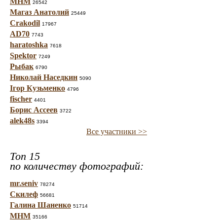
МНМ
26542
Магаз Анатолий
25449
Crakodil
17967
AD70
7743
haratoshka
7618
Spektor
7249
Рыбак
6790
Николай Наседкин
5090
Ігор Кузьменко
4796
fischer
4401
Борис Ассеев
3722
alek48s
3394
Все участники >>
Топ 15
по количеству фотографий:
mr.seniv
78274
Скилеф
56681
Галина Шаненко
51714
МНМ
35166