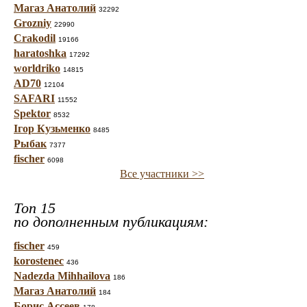
Магаз Анатолий
32292
Grozniy
22990
Crakodil
19166
haratoshka
17292
worldriko
14815
AD70
12104
SAFARI
11552
Spektor
8532
Ігор Кузьменко
8485
Рыбак
7377
fischer
6098
Все участники >>
Топ 15
по дополненным публикациям:
fischer
459
korostenec
436
Nadezda Mihhailova
186
Магаз Анатолий
184
Борис Ассеев