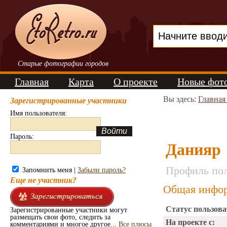
Старые фотографии городов
Главная
Карта
О проекте
Новые фот
Вы здесь:
Главная
Зарегистрированные участники
Имя пользователя:
Пароль:
Данияр
Профиль пол
Запомнить меня |
Забыли пароль?
Еще не участник?
Общая инфор
Статус пользова
Зарегистрированные участники могут
размещать свои фото, следить за
На проекте с:
комментариями и многое другое...
Все плюсы