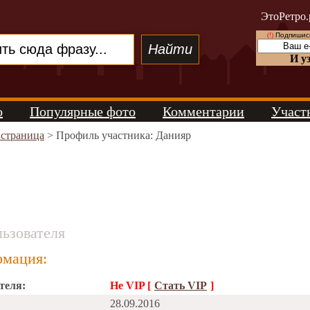
ЭтоРетро.
(!)
Подпишись
И у
о
Популярные фото
Комментарии
Участ
 страница
> Профиль участника: Данияр
ьзователя
мация:
теля:
Не VIP [
Стать VIP
]
28.09.2016