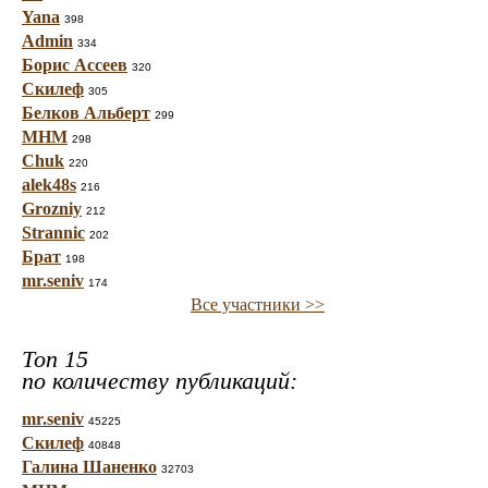
Yana
398
Admin
334
Борис Ассеев
320
Скилеф
305
Белков Альберт
299
МНМ
298
Chuk
220
alek48s
216
Grozniy
212
Strannic
202
Брат
198
mr.seniv
174
Все участники >>
Топ 15
по количеству публикаций:
mr.seniv
45225
Скилеф
40848
Галина Шаненко
32703