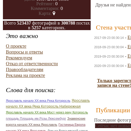
Рейтинг:
0
Друзья не найден
Комментарии:
0
Карта:
Всего
523437
фотографий в
300788
постах
Стена участ
в
5257
категориях.
Это важно
-
E
2017-09-23 00:30:14
О проекте
-
E
2018-09-23 00:30:04
Вопросы и ответы
-
E
2019-09-23 00:30:04
Рекомендуем
Отказ от ответственности
-
E
2020-09-23 00:30:04
Правообладателям
Реклама на проекте
Только зарегис
записи на стене!
Слова для поиска:
Ярославль
Ярославль начало ХХ века Река Которосль
начало ХХ века Река Которосль Набережная
Публикации 
Ярославль начало ХХ века Мост через реку Которосль
площадь Площадь им.Розы Люксембург
Знаменские
Последние фотогр
ворота начало ХХ века Ярославль
Гостиница Европа
Сейчас нет новых
начало ХХ века Ярославль
Дом на Власьевской улице