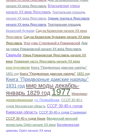
Власьевская улица
начало ХХ века Ярославль
начало ХХ века Ярославль
Театральная площадь
начало ХХ века Ярославль
Здание театра в Ярославле
начало ХХ века Ярославль
Театральная площадь
Казанский бульвар
Сад на Казанском начало ХХ века
Ярославль
Сад на Казанском бульваре начало ХХ века
Ярославль
Угол улиц Стрелецкой и Романовской
Дом
на улице Романовской начало ХХ века Ярославль
Свадьба
Улица Романовская Ярославль начало ХХ
века
Пожарная часть Ярославль начало ХХ века
конструктивизм
Книга "Придворные дамские наряды"
1801 год
Книга "Придворные дамские наряды"
1831 год
Книга "Придворные дамские наряды"
мир моды декабрь-
1831 год
1977
январь 1829 год
Мемориал
дореволюционная
ул. Полицейская.
СССР 30-40-х
СССР 30-40-х годов
годов Московская область
Киевская область
СССР 30-40-х годов Сталинрад
СССР 30-40-х годов Крым
Введенский женский
монастырь Орёл начало ХХ века
Богоявленская
церковь Орёл начало ХХ века