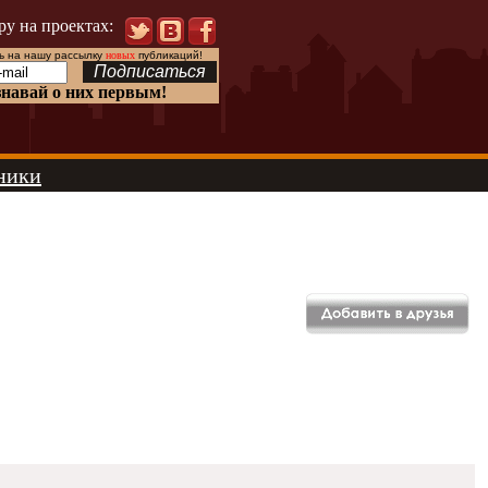
ру на проектах:
 на нашу рассылку
новых
публикаций!
знавай о них первым!
ники