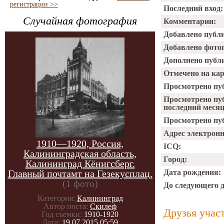
регистрации >>
Последний вход:
Случайная фотография
Комментарии:
Добавлено публ
Добавлено фото
Дополнено публ
Отмечено на ка
Просмотрено пу
Просмотрено пу
последний месяц
Просмотрено пуб
Адрес электрон
1910—1920, Россия,
ICQ:
Калининградская область,
Город:
Калининград Кёнигсберг.
Главный почтамт на Гезекусплац.
Дата рождения:
(1 фото)
До следующего 
Категория:
Калининград
Автор поста:
Скилеф
Друзья учас
Год съемки:
1910-1920
Дата:
19.07.2015 05:59