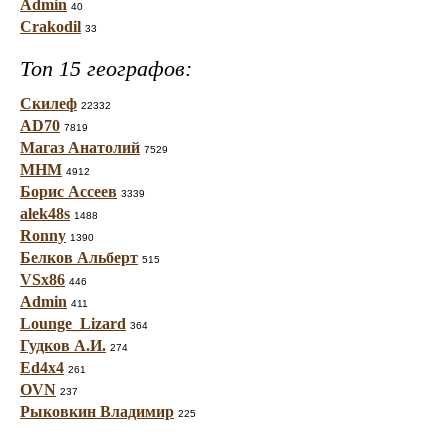
Admin
40
Crakodil
33
Топ 15 географов:
Скилеф
22332
AD70
7819
Магаз Анатолий
7529
МНМ
4912
Борис Ассеев
3339
alek48s
1488
Ronny
1390
Белков Альберт
515
VSx86
446
Admin
411
Lounge_Lizard
364
Гудков А.И.
274
Ed4x4
261
OVN
237
Рыковкин Владимир
225