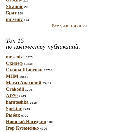
212
Strannic
202
Брат
198
mr.seniv
174
Все участники >>
Топ 15
по количеству публикаций:
mr.seniv
45225
Скилеф
40848
Галина Шаненко
32703
МНМ
26542
Магаз Анатолий
25449
Crakodil
17967
AD70
7743
haratoshka
7618
Spektor
7249
Рыбак
6790
Николай Наседкин
5090
Ігор Кузьменко
4796