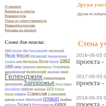
Друзья учас
О проекте
Вопросы и ответы
Друзья не найден
Рекомендуем
Отказ от ответственности
Правообладателям
Реклама на проекте
Слова для поиска:
Стена у
1924
Дон
дворянский
Кирова
Крестьянский
2016-06-03 
Яков
Фесик
Молчанский
Императорская
проекта -
1982
Вятка
Киров
Метрополь
Слобода
пляж
1980
Чудотворца
овраг
Святителя
Маяковского
Воскресенский
археологический
Засорный
Зимой
Геленджик
2017-06-03 
Александровска
проекта -
Запорожье
Запорожский
бухта
Привет
1975
Люботин
Шоссейная
железная
Курзал
Станислав
Станиславов
Причал
плакаты
2018-06-03 
плакат
Никольский
кафедра
куполе
НьюЙорк
проекта -
курск
Луганск
Фотооткрытка
рабочие