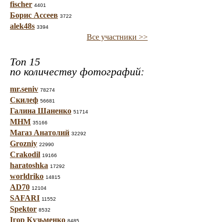
fischer
4401
Борис Ассеев
3722
alek48s
3394
Все участники >>
Топ 15
по количеству фотографий:
mr.seniv
78274
Скилеф
56681
Галина Шаненко
51714
МНМ
35166
Магаз Анатолий
32292
Grozniy
22990
Crakodil
19166
haratoshka
17292
worldriko
14815
AD70
12104
SAFARI
11552
Spektor
8532
Ігор Кузьменко
8485