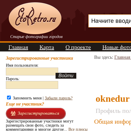
Старые фотографии городов
Главная
Карта
О проекте
Новые фот
Вы здесь:
Главная
Зарегистрированные участники
Имя пользователя:
Пароль:
oknedur
Запомнить меня |
Забыли пароль?
Еще не участник?
Профиль пол
Общая инфор
Зарегистрированные участники могут
размещать свои фото, следить за
комментариями и многое другое...
Все плюсы