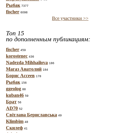
Рыбак
7377
fischer
6098
Все участники >>
Топ 15
по дополненным публикациям:
fischer
459
korostenec
436
Nadezda Mihhailova
186
Магаз Анатолий
184
Борис Ассеев
178
Рыбак
156
ggeolog
88
kuban46
59
Брат
56
AD70
52
Світлана Бериславська
49
Klimbim
48
Скилеф
41