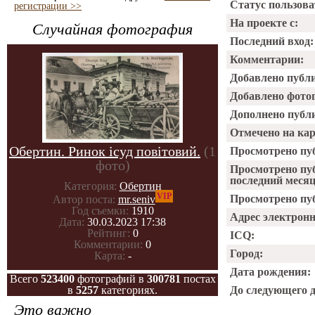
Статус пользова
регистрации >>
На проекте с:
Случайная фотография
Последний вход:
Комментарии:
Добавлено публ
Добавлено фото
Дополнено публ
Отмечено на ка
Обертин. Ринок ісуд повітовий.
(1
Просмотрено пу
фото)
Просмотрено пу
последний месяц
Категория:
Обертин
VIP
Просмотрено пуб
Автор поста:
mr.seniv
Год съемки:
1910
Адрес электрон
Дата:
30.03.2023 17:38
Рейтинг:
0
ICQ:
Комментарии:
0
Город:
Карта:
-
Дата рождения:
Всего
523400
фотографий в
300781
постах
в
5257
категориях.
До следующего 
Это важно