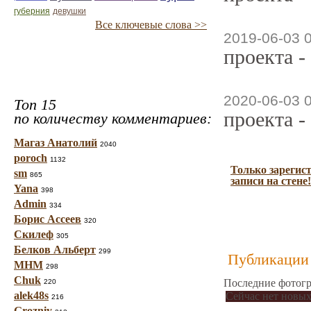
губерния
девушки
Все ключевые слова >>
2019-06-03 
проекта -
2020-06-03 
Топ 15
проекта -
по количеству комментариев:
Магаз Анатолий
2040
poroch
1132
Только зарегис
sm
865
записи на стене!
Yana
398
Admin
334
Борис Ассеев
320
Скилеф
305
Белков Альберт
299
Публикации 
МНМ
298
Chuk
Последние фотогр
220
alek48s
Сейчас нет новых
216
Grozniy