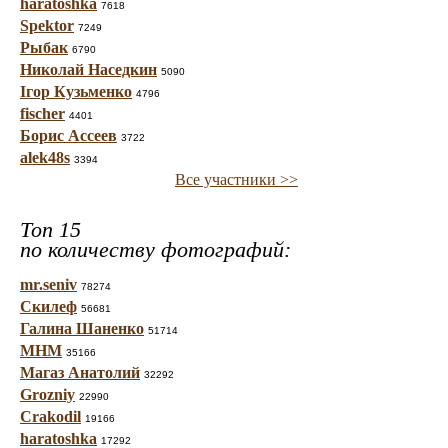
haratoshka
7618
Spektor
7249
Рыбак
6790
Николай Наседкин
5090
Ігор Кузьменко
4796
fischer
4401
Борис Ассеев
3722
alek48s
3394
Все участники >>
Топ 15
по количеству фотографий:
mr.seniv
78274
Скилеф
56681
Галина Шаненко
51714
МНМ
35166
Магаз Анатолий
32292
Grozniy
22990
Crakodil
19166
haratoshka
17292