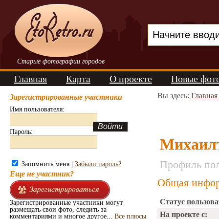
Старые фотографии городов
Главная
Карта
О проекте
Новые фот
Вы здесь:
Главная
Зарегистрированные участники
Имя пользователя:
Пароль:
Михаил
Профиль пол
Запомнить меня |
Забыли пароль?
Еще не участник?
Общая инфор
Статус пользова
Зарегистрированные участники могут
размещать свои фото, следить за
На проекте с:
комментариями и многое другое...
Все плюсы