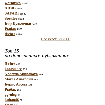
worldriko
14815
AD70
12104
SAFARI
11552
Spektor
8532
Ігор Кузьменко
8485
Рыбак
7377
fischer
6098
Все участники >>
Топ 15
по дополненным публикациям:
fischer
459
korostenec
436
Nadezda Mihhailova
186
Магаз Анатолий
184
Борис Ассеев
178
Рыбак
156
ggeolog
88
kuban46
59
Брат