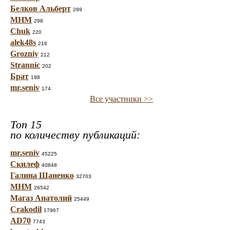
Белков Альберт
299
МНМ
298
Chuk
220
alek48s
216
Grozniy
212
Strannic
202
Брат
198
mr.seniv
174
Все участники >>
Топ 15
по количеству публикаций:
mr.seniv
45225
Скилеф
40848
Галина Шаненко
32703
МНМ
26542
Магаз Анатолий
25449
Crakodil
17967
AD70
7743