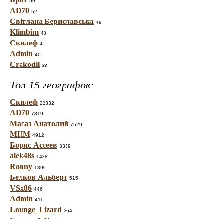
56
AD70
52
Світлана Бериславська
49
Klimbim
48
Скилеф
41
Admin
40
Crakodil
33
Топ 15 географов:
Скилеф
22332
AD70
7819
Магаз Анатолий
7529
МНМ
4912
Борис Ассеев
3339
alek48s
1488
Ronny
1390
Белков Альберт
515
VSx86
446
Admin
411
Lounge_Lizard
364