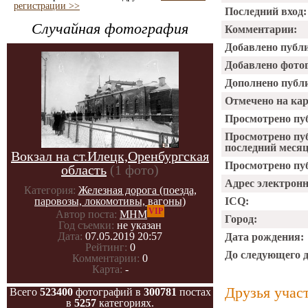
регистрации >>
Последний вход:
Случайная фотография
Комментарии:
Добавлено публ
Добавлено фото
Дополнено публ
Отмечено на ка
Просмотрено пу
Просмотрено пу
последний месяц
Вокзал на ст.Илецк,Оренбургская
Просмотрено пуб
область
(1 фото)
Адрес электрон
Категория:
Железная дорога (поезда,
паровозы, локомотивы, вагоны)
ICQ:
VIP
Автор поста:
МНМ
Город:
Год съемки:
не указан
Дата:
07.05.2019 20:57
Дата рождения:
Рейтинг:
0
До следующего 
Комментарии:
0
Карта:
-
Друзья учас
Всего
523400
фотографий в
300781
постах
в
5257
категориях.