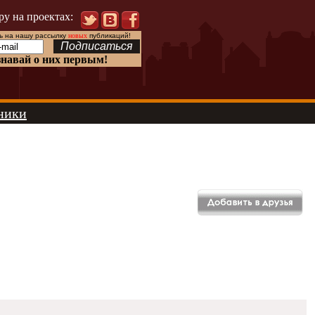
ру на проектах:
 на нашу рассылку
новых
публикаций!
знавай о них первым!
ники