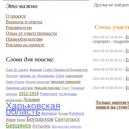
Это важно
Друзья не найден
О проекте
Вопросы и ответы
Стена участ
Рекомендуем
Отказ от ответственности
-
E
2015-09-22 23:30:04
Правообладателям
сюрприз - подроб
Реклама на проекте
-
E
2016-09-23 00:30:04
Слова для поиска:
-
E
2017-09-23 00:30:13
-
E
2018-09-23 00:30:03
Gare St. Lazare
Франция
Собор Парижской Богоматери
Сена
Пантео́н
церковь св. Женевьевы
классицизм
-
E
2019-09-23 00:30:03
женская гимназия
Гранд Опера
Рождественская
-
E
Траурное шествие
Невский проспект
Оцуп
Троицкая
2020-09-23 00:30:04
1912-1914
Раменское
церковь
ул.Чугунова
Лозовая
моностырь
Только зарегис
Харьковская
записи на стене!
область
Купянск
Волчанск
Чугуев
Богодухов
Святогорск
Изюм
Валки
Бердянск
Ахтырка
Введенская церковь