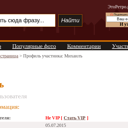
ЭтоРетро.
(!)
Подпишись
И у
о
Популярные фото
Комментарии
Участ
 страница
> Профиль участника: Михаилъ
ъ
ьзователя
мация:
теля:
Не VIP [
Стать VIP
]
05.07.2015