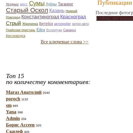
Публикации 
Сумы
Таганрог
Лубны
Уездных
мест.
Старый Оскол
Казань
Нижний
Последние фотогр
Константиноград
Красноград
Новгород
Сейчас нет новых
Стрый
Витебск
Жмеринка
автопробег
ретро-авто
Ейск
Графская пристань
Ессентуки
Саранск
Кисловодск
Все ключевые слова >>
Топ 15
по количеству комментариев:
Магаз Анатолий
2040
poroch
1132
sm
865
Yana
398
Admin
334
Борис Ассеев
320
Скилеф
305