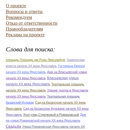
О проекте
Вопросы и ответы
Рекомендуем
Отказ от ответственности
Правообладателям
Реклама на проекте
Слова для поиска:
площадь Площадь им.Розы Люксембург
Знаменские
ворота начало ХХ века Ярославль
Гостиница Европа
начало ХХ века Ярославль
Дом на Власьевской улице
Власьевская улица
начало ХХ века Ярославль
начало ХХ века Ярославль
Театральная площадь
начало ХХ века Ярославль
Здание театра в Ярославле
начало ХХ века Ярославль
Театральная площадь
Казанский бульвар
Сад на Казанском начало ХХ века
Ярославль
Сад на Казанском бульваре начало ХХ века
Ярославль
Угол улиц Стрелецкой и Романовской
Дом
на улице Романовской начало ХХ века Ярославль
Свадьба
Улица Романовская Ярославль начало ХХ