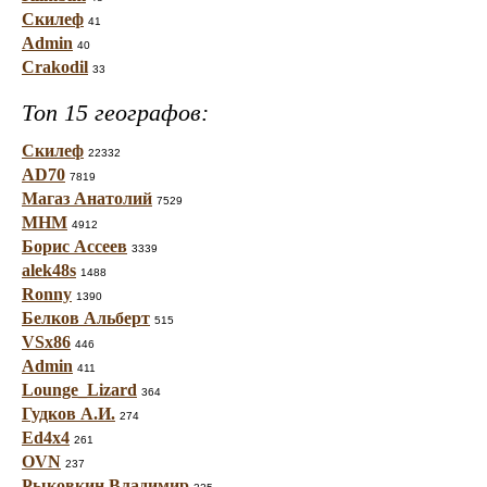
Скилеф
41
Admin
40
Crakodil
33
Топ 15 географов:
Скилеф
22332
AD70
7819
Магаз Анатолий
7529
МНМ
4912
Борис Ассеев
3339
alek48s
1488
Ronny
1390
Белков Альберт
515
VSx86
446
Admin
411
Lounge_Lizard
364
Гудков А.И.
274
Ed4x4
261
OVN
237
Рыковкин Владимир