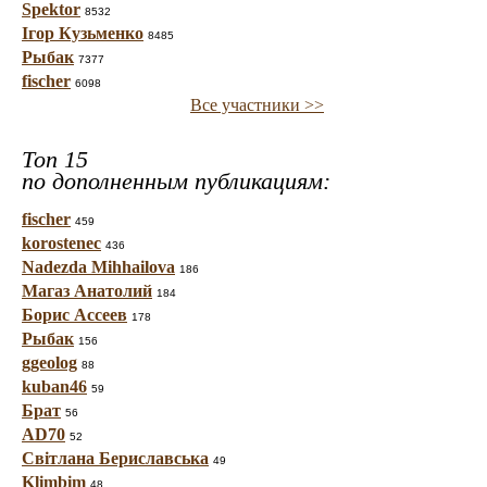
Spektor
8532
Ігор Кузьменко
8485
Рыбак
7377
fischer
6098
Все участники >>
Топ 15
по дополненным публикациям:
fischer
459
korostenec
436
Nadezda Mihhailova
186
Магаз Анатолий
184
Борис Ассеев
178
Рыбак
156
ggeolog
88
kuban46
59
Брат
56
AD70
52
Світлана Бериславська
49
Klimbim
48