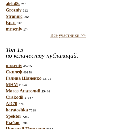
alek48s
216
Grozniy
212
Strannic
202
Брат
198
mr.seniv
174
Все участники >>
Топ 15
по количеству публикаций:
mr.seniv
45225
Скилеф
40848
Галина Шаненко
32703
МНМ
26542
Магаз Анатолий
25449
Crakodil
17967
AD70
7743
haratoshka
7618
Spektor
7249
Рыбак
6790
Николай Наседкин