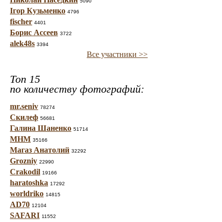
5090
Ігор Кузьменко
4796
fischer
4401
Борис Ассеев
3722
alek48s
3394
Все участники >>
Топ 15
по количеству фотографий:
mr.seniv
78274
Скилеф
56681
Галина Шаненко
51714
МНМ
35166
Магаз Анатолий
32292
Grozniy
22990
Crakodil
19166
haratoshka
17292
worldriko
14815
AD70
12104
SAFARI
11552