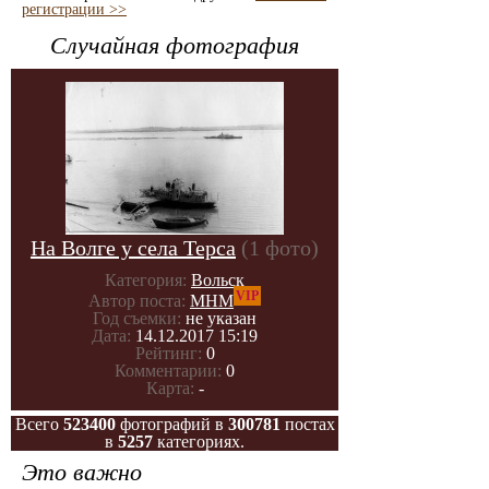
регистрации >>
Случайная фотография
На Волге у села Терса
(1 фото)
Категория:
Вольск
VIP
Автор поста:
МНМ
Год съемки:
не указан
Дата:
14.12.2017 15:19
Рейтинг:
0
Комментарии:
0
Карта:
-
Всего
523400
фотографий в
300781
постах
в
5257
категориях.
Это важно