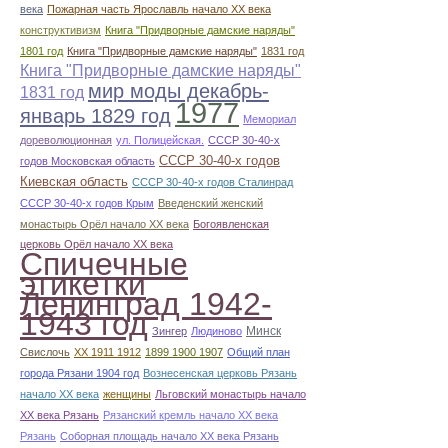
века
Пожарная часть Ярославль начало ХХ века
конструктивизм
Книга "Придворные дамские наряды"
1801 год
Книга "Придворные дамские наряды"
1831 год
Книга "Придворные дамские наряды"
мир моды декабрь-
1831 год
1977
январь 1829 год
Мемориал
дореволюционная
ул. Полицейская.
СССР 30-40-х
СССР 30-40-х годов
годов Московская область
Киевская область
СССР 30-40-х годов Сталинрад
СССР 30-40-х годов Крым
Введенский женский
монастырь Орёл начало ХХ века
Богоявленская
церковь Орёл начало ХХ века
Спичечные
этикетки
Ленинград 1942-
1943 год
Минск
Зингер
Людиново
Свислочь
XX 1911 1912
1899 1900 1907
Общий план
города Рязани 1904 год
Вознесенская церковь Рязань
начало ХХ века
женщины
Льговский монастырь начало
ХХ века Рязань
Рязанский кремль начало ХХ века
Рязань
Соборная площадь начало ХХ века Рязань