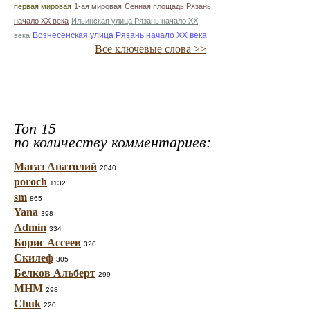
первая мировая
1-ая мировая
Сенная площадь Рязань
начало ХХ века
Ильинская улица Рязань начало ХХ
Вознесенская улица Рязань начало ХХ века
века
Все ключевые слова >>
Топ 15
по количеству комментариев:
Магаз Анатолий
2040
poroch
1132
sm
865
Yana
398
Admin
334
Борис Ассеев
320
Скилеф
305
Белков Альберт
299
МНМ
298
Chuk
220