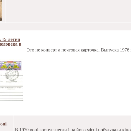
 15-летия
человека в
Это не конверт а почтовая карточка. Выпуска 1976 
оці.
В 1970 році костел знесли і на його місці побудували кіно