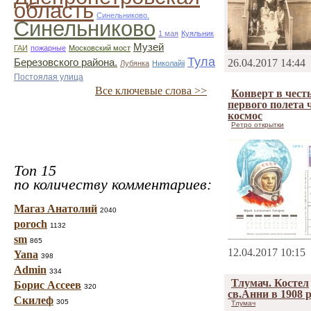
область
Синельниково.
Синельниково
1 мая
Куяльник
Музей
ГАИ
пожарные
Московский мост
Тула
Березовского района.
26.04.2017 14:44
Лубянка
Николайii
Постоялая улица
Все ключевые слова >>
Конверт в честь
первого полета 
космос
Ретро открытки
Топ 15
по количеству комментариев:
Магаз Анатолий
2040
poroch
1132
sm
865
12.04.2017 10:15
Yana
398
Admin
334
Тлумач. Костел
Борис Ассеев
320
св.Анни в 1908 р
Скилеф
305
Тлумач