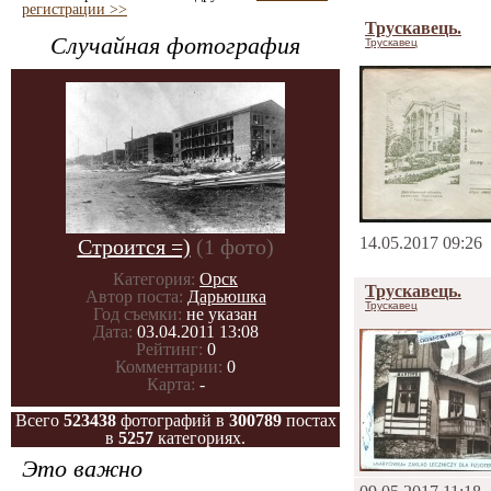
регистрации >>
Трускавець.
Случайная фотография
Трускавец
14.05.2017 09:26
Строится =)
(1 фото)
Категория:
Орск
Трускавець.
Автор поста:
Дарьюшка
Трускавец
Год съемки:
не указан
Дата:
03.04.2011 13:08
Рейтинг:
0
Комментарии:
0
Карта:
-
Всего
523438
фотографий в
300789
постах
в
5257
категориях.
Это важно