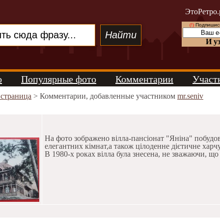
ЭтоРетро.
(!)
Подпишись
И у
о
Популярные фото
Комментарии
Участ
 страница
> Комментарии, добавленные участником
mr.seniv
На фото зображено вілла-пансіонат "Яніна" побудова
елегантних кімнат,а також цілоденне дієтичне харч
В 1980-х роках вілла була знесена, не зважаючи, що