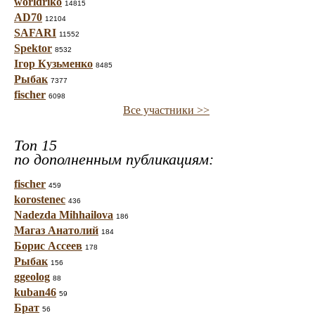
worldriko
14815
AD70
12104
SAFARI
11552
Spektor
8532
Ігор Кузьменко
8485
Рыбак
7377
fischer
6098
Все участники >>
Топ 15
по дополненным публикациям:
fischer
459
korostenec
436
Nadezda Mihhailova
186
Магаз Анатолий
184
Борис Ассеев
178
Рыбак
156
ggeolog
88
kuban46
59
Брат
56