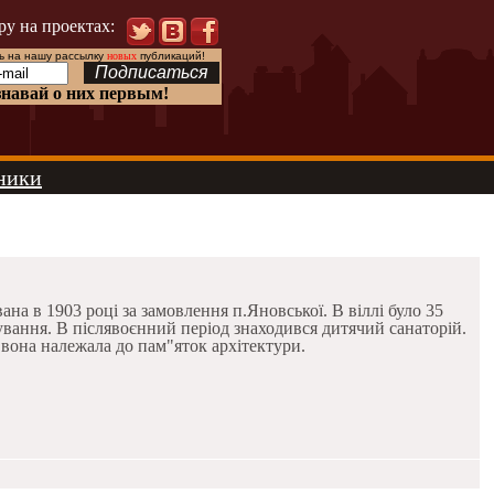
ру на проектах:
 на нашу рассылку
новых
публикаций!
знавай о них первым!
ники
на в 1903 році за замовлення п.Яновської. В віллі було 35
ування. В післявоєнний період знаходився дитячий санаторій.
 вона належала до пам"яток архітектури.