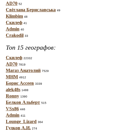
AD70
52
Світлана Бериславська
49
Klimbim
48
Скилеф
41
Admin
40
Crakodil
33
Топ 15 географов:
Скилеф
22332
AD70
7819
Магаз Анатолий
7529
МНМ
4912
Борис Ассеев
3339
alek48s
1488
Ronny
1390
Белков Альберт
515
VSx86
446
Admin
411
Lounge_Lizard
364
Гудков А.И.
274