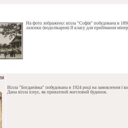
На фото зображено: вілла "Софія" побудована в 1898
лазєнки (водолікарня) II класу для приймання міне
ла
Вілла "Богданівка" побудована в 1924 році на замовлення і к
Дана вілла існує, як приватний житловий будинок.