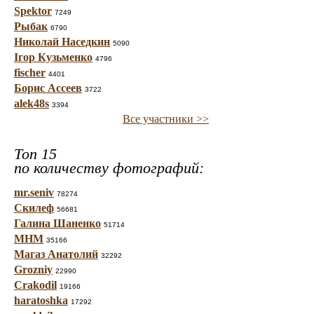
Spektor
7249
Рыбак
6790
Николай Наседкин
5090
Ігор Кузьменко
4796
fischer
4401
Борис Ассеев
3722
alek48s
3394
Все участники >>
Топ 15
по количеству фотографий:
mr.seniv
78274
Скилеф
56681
Галина Шаненко
51714
МНМ
35166
Магаз Анатолий
32292
Grozniy
22990
Crakodil
19166
haratoshka
17292