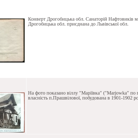
Конверт Дрогобицька обл. Санаторій Нафтовиків м.
Дрогобицька обл. приєднана до Львівської обл.
На фото показано віллу "Маріївка" ("Marjowka" по по
власність п.Прашвілової, побудована в 1901-1902 ро