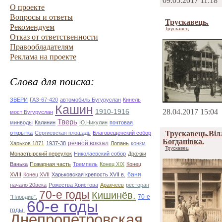
09.05.2017 11:18
О проекте
Вопросы и ответы
Трускавець.
Рекомендуем
Трускавец
Отказ от ответственности
Правообладателям
Реклама на проекте
Слова для поиска:
ЗВЕРИ
ГАЗ-67-420
автомобиль Бугуруслан
Кинель
Кашин
28.04.2017 15:04
1910-1916
мост Бугуруслан
Тверь
минводы
Калинин
Ю.Никулин
почтовая
Трускавець.Віл
открытка
Сергиевская площадь
Благовещенский собор
Богданівка.
речной вокзал
Харьков 1871
1937-38
Лопань
конкм
Трускавец
Монастырский переулок
Николаевский собор
Дрожки
Ванька
Пожарная часть
Тремпель
Конец XIX
Конец
баня
XVIII
Конец XVII
Харьковская крепость XVII в.
начало 20века
Рожества Христова
Аракчеев
ресторан
70-е годы
Кишинёв.
70-е
"Пловдив".
60-е годы
годы.
Днепропетровская