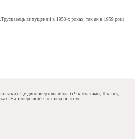
Трускавець випущений в 1950-х роках, так як в 1959 році
льски). Це двоповерхова вілла із 9 кімнатами, II класу,
ках. На теперешній час вілла не існує.