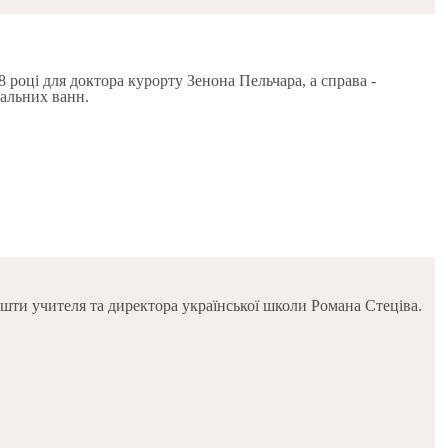
 році для доктора курорту Зенона Пельчара, а справа -
ральних ванн.
ошти учителя та директора української школи Романа Стеціва.