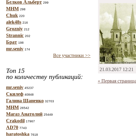
Белков Альберт
299
МНМ
298
Chuk
220
alek48s
216
Grozniy
212
Strannic
202
Брат
198
mr.seniv
174
Все участники >>
Топ 15
21.03.2017 12:21
по количеству публикаций:
« Первая страниц
mr.seniv
45237
Скилеф
40848
Галина Шаненко
32703
МНМ
26542
Магаз Анатолий
25449
Crakodil
17967
AD70
7743
haratoshka
7618