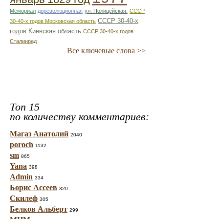
Мемориал
дореволюционная
ул. Полицейская.
СССР
СССР 30-40-х
30-40-х годов Московская область
годов Киевская область
СССР 30-40-х годов
Сталинрад
Все ключевые слова >>
Топ 15
по количеству комментариев:
Магаз Анатолий
2040
poroch
1132
sm
865
Yana
398
Admin
334
Борис Ассеев
320
Скилеф
305
Белков Альберт
299