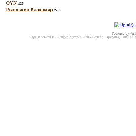
OVN
237
Рыковкин Владимир
225
Powered by
4im
Page generated in 0.190639 seconds with 21 queries, spending 0.06100