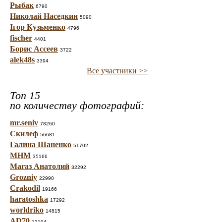
Рыбак
6790
Николай Наседкин
5090
Ігор Кузьменко
4796
fischer
4401
Борис Ассеев
3722
alek48s
3394
Все участники >>
Топ 15
по количеству фотографий:
mr.seniv
78260
Скилеф
56681
Галина Шаненко
51702
МНМ
35166
Магаз Анатолий
32292
Grozniy
22990
Crakodil
19166
haratoshka
17292
worldriko
14815
AD70
12104