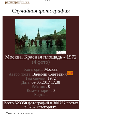
регистрации >>
Случайная фотография
Москва. Красная площадь - 1972
(4 фото)
Категория:
Москва
VIP
Автор поста:
Валерий Сергеевич
Год съемки:
1972
Дата:
09.05.2017 17:38
Рейтинг:
0
Комментарии:
0
Карта:
-
Всего
523358
фотографий в
300757
постах
в
5257
категориях.