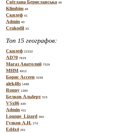
Світлана Бериславська
49
Klimbim
48
Скилеф
41
Admin
40
Crakodil
33
Топ 15 географов:
Скилеф
22332
AD70
7819
Магаз Анатолий
7529
МНМ
4912
Борис Ассеев
3339
alek48s
1488
Ronny
1390
Белков Альберт
515
VSx86
446
Admin
411
Lounge_Lizard
364
Гудков А.И.
274
Ed4x4
261