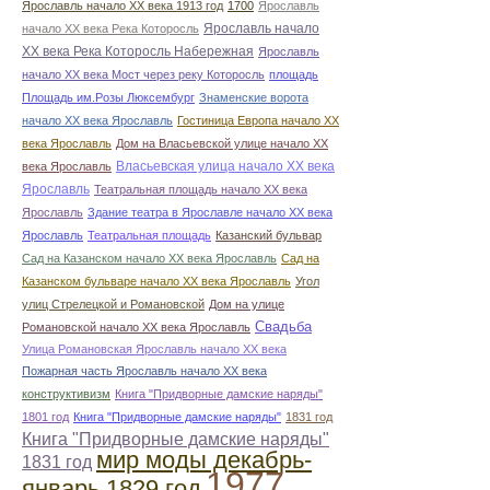
Ярославль начало ХХ века 1913 год
1700
Ярославль
Ярославль начало
начало ХХ века Река Которосль
ХХ века Река Которосль Набережная
Ярославль
начало ХХ века Мост через реку Которосль
площадь
Площадь им.Розы Люксембург
Знаменские ворота
начало ХХ века Ярославль
Гостиница Европа начало ХХ
века Ярославль
Дом на Власьевской улице начало ХХ
Власьевская улица начало ХХ века
века Ярославль
Ярославль
Театральная площадь начало ХХ века
Ярославль
Здание театра в Ярославле начало ХХ века
Ярославль
Театральная площадь
Казанский бульвар
Сад на Казанском начало ХХ века Ярославль
Сад на
Казанском бульваре начало ХХ века Ярославль
Угол
улиц Стрелецкой и Романовской
Дом на улице
Свадьба
Романовской начало ХХ века Ярославль
Улица Романовская Ярославль начало ХХ века
Пожарная часть Ярославль начало ХХ века
конструктивизм
Книга "Придворные дамские наряды"
1801 год
Книга "Придворные дамские наряды"
1831 год
Книга "Придворные дамские наряды"
мир моды декабрь-
1831 год
1977
январь 1829 год