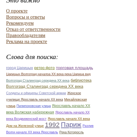
Это важно
О проекте
Вопросы и ответы
Рекомендуем
Отказ от ответственности
Правообладателям
Реклама на проекте
Слова для поиска:
торговая площадь
город Царицын
ретро фото
Царицын Волгоград началоа ХХ века река Царица вид
библиотека
Волгоград Сталинград середина ХХ века
Волгоград Сталинград середина ХХ века
Солдаты и офицеры Советской армии
Женское
училище Ярославль начало ХХ века
Михайловская
Ярославль начало ХХ
улица
Пилипоновская улица
века Волжская набережная
Ярославль начало ХХ
века Воздвиженский мост
Ярославль начало ХХ века
Париж
1992
Дом на Железной улице
Разлив
Волги начало ХХ века Ярославль
Река Которосль