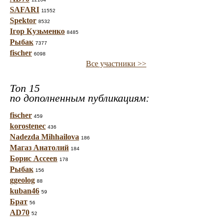
SAFARI
11552
Spektor
8532
Ігор Кузьменко
8485
Рыбак
7377
fischer
6098
Все участники >>
Топ 15
по дополненным публикациям:
fischer
459
korostenec
436
Nadezda Mihhailova
186
Магаз Анатолий
184
Борис Ассеев
178
Рыбак
156
ggeolog
88
kuban46
59
Брат
56
AD70
52