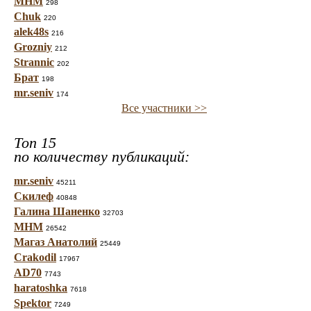
МНМ
298
Chuk
220
alek48s
216
Grozniy
212
Strannic
202
Брат
198
mr.seniv
174
Все участники >>
Топ 15
по количеству публикаций:
mr.seniv
45211
Скилеф
40848
Галина Шаненко
32703
МНМ
26542
Магаз Анатолий
25449
Crakodil
17967
AD70
7743
haratoshka
7618
Spektor
7249