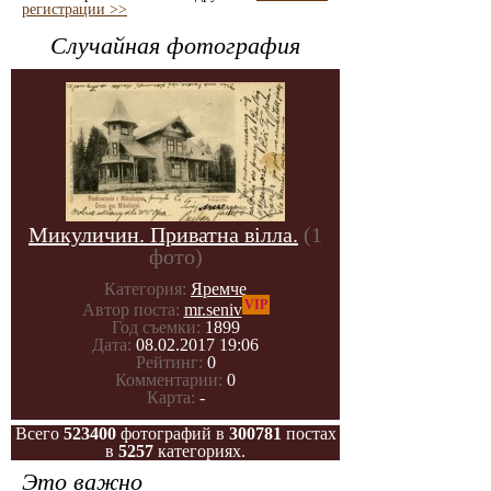
регистрации >>
Случайная фотография
Микуличин. Приватна вілла.
(1
фото)
Категория:
Яремче
VIP
Автор поста:
mr.seniv
Год съемки:
1899
Дата:
08.02.2017 19:06
Рейтинг:
0
Комментарии:
0
Карта:
-
Всего
523400
фотографий в
300781
постах
в
5257
категориях.
Это важно