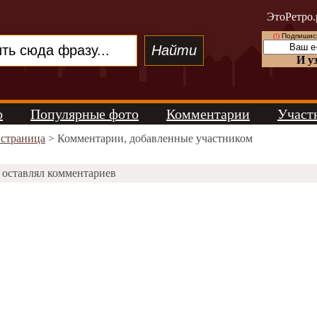
ЭтоРетро.
(!)
Подпишись
И у
о
Популярные фото
Комментарии
Участ
 страница
> Комментарии, добавленные участником
 оставлял комментариев