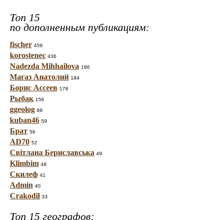
Топ 15
по дополненным публикациям:
fischer
459
korostenec
436
Nadezda Mihhailova
186
Магаз Анатолий
184
Борис Ассеев
178
Рыбак
156
ggeolog
88
kuban46
59
Брат
56
AD70
52
Світлана Бериславська
49
Klimbim
48
Скилеф
41
Admin
40
Crakodil
33
Топ 15 географов: