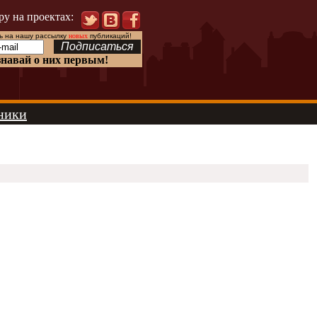
ру на проектах:
 на нашу рассылку
новых
публикаций!
знавай о них первым!
ники