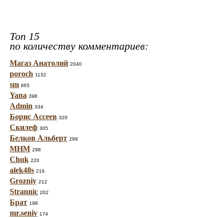
Топ 15
по количеству комментариев:
Магаз Анатолий
2040
poroch
1132
sm
865
Yana
398
Admin
334
Борис Ассеев
320
Скилеф
305
Белков Альберт
299
МНМ
298
Chuk
220
alek48s
216
Grozniy
212
Strannic
202
Брат
198
mr.seniv
174