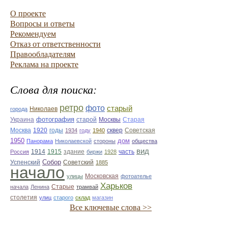
О проекте
Вопросы и ответы
Рекомендуем
Отказ от ответственности
Правообладателям
Реклама на проекте
Слова для поиска:
ретро
фото
старый
Николаев
города
фотография
Украина
Старая
старой
Москвы
Москва
1920
годы
сквер
1934
году
1940
Советская
1950
дом
Панорама
Николаевской
стороны
общества
вид
1914
1915
здание
Россия
биржи
1928
часть
Собор
Успенский
Советский
1885
начало
улицы
Московская
фотоателье
Харьков
Старые
начала
Ленина
трамвай
столетия
улиц
старого
склад
магазин
Все ключевые слова >>