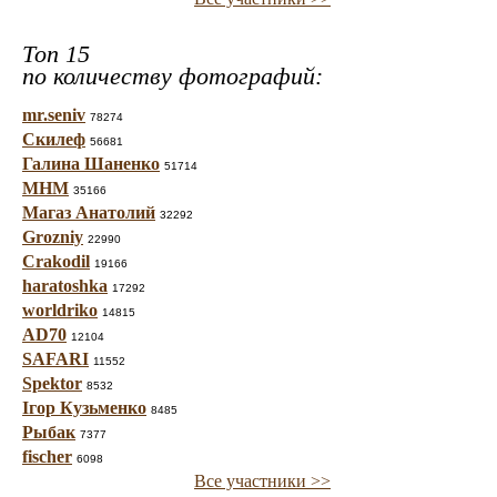
Топ 15
по количеству фотографий:
mr.seniv
78274
Скилеф
56681
Галина Шаненко
51714
МНМ
35166
Магаз Анатолий
32292
Grozniy
22990
Crakodil
19166
haratoshka
17292
worldriko
14815
AD70
12104
SAFARI
11552
Spektor
8532
Ігор Кузьменко
8485
Рыбак
7377
fischer
6098
Все участники >>