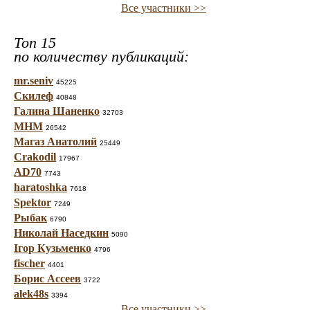
Все участники >>
Топ 15
по количеству публикаций:
mr.seniv
45225
Скилеф
40848
Галина Шаненко
32703
МНМ
26542
Магаз Анатолий
25449
Crakodil
17967
AD70
7743
haratoshka
7618
Spektor
7249
Рыбак
6790
Николай Наседкин
5090
Ігор Кузьменко
4796
fischer
4401
Борис Ассеев
3722
alek48s
3394
Все участники >>