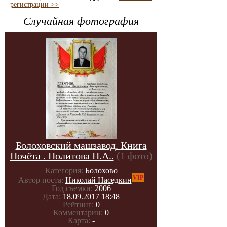
регистрации >>
Случайная фотография
Болоховский машзавод. Книга
Почёта . Политова П.А..
(1 фото)
Категория:
Болохово
VIP
Автор поста:
Николай Наседкин
Год съемки:
2006
Дата:
18.09.2017 18:48
Рейтинг:
0
Комментарии:
0
Карта:
-