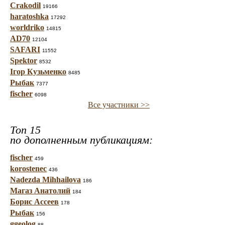
Crakodil
19166
haratoshka
17292
worldriko
14815
AD70
12104
SAFARI
11552
Spektor
8532
Ігор Кузьменко
8485
Рыбак
7377
fischer
6098
Все участники >>
Топ 15
по дополненным публикациям:
fischer
459
korostenec
436
Nadezda Mihhailova
186
Магаз Анатолий
184
Борис Ассеев
178
Рыбак
156
ggeolog
88