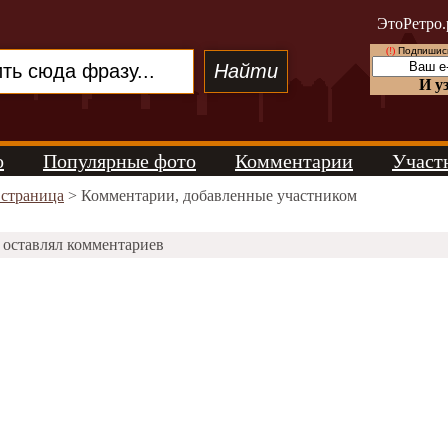
ЭтоРетро.
(!)
Подпишись
И у
о
Популярные фото
Комментарии
Участ
 страница
> Комментарии, добавленные участником
 оставлял комментариев