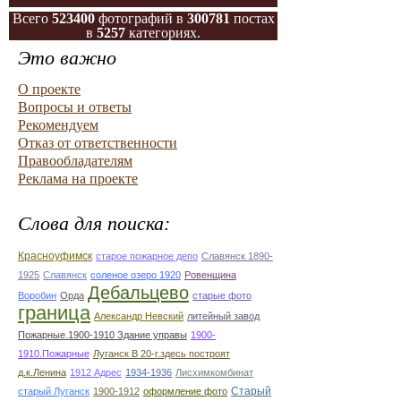
Всего
523400
фотографий в
300781
постах
в
5257
категориях.
Это важно
О проекте
Вопросы и ответы
Рекомендуем
Отказ от ответственности
Правообладателям
Реклама на проекте
Слова для поиска:
Красноуфимск
старое пожарное депо
Славянск 1890-
1925
Славянск
соленое озеро 1920
Ровенщина
Дебальцево
Воробин
Орда
старые фото
граница
Александр Невский
литейный завод
Пожарные.1900-1910 Здание управы
1900-
1910.Пожарные
Луганск В 20-г.здесь построят
д.к.Ленина
1912 Адрес
1934-1936
Лисхимкомбинат
Старый
старый Луганск
1900-1912
оформление фото