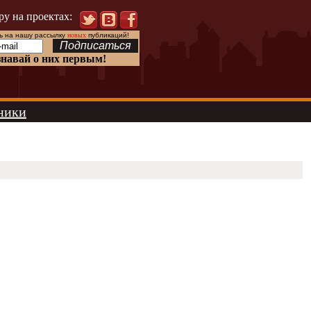
ру на проектах:
 на нашу рассылку
новых
публикаций!
знавай о них первым!
ники