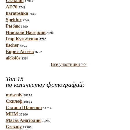
Crakodil
17967
AD70
7743
haratoshka
7618
Spektor
7249
Рыбак
6790
Николай Наседкин
5090
Ігор Кузьменко
4796
fischer
4401
Борис Ассеев
3722
alek48s
3394
Все участники >>
Топ 15
по количеству фотографий:
mr.seniv
78274
Скилеф
56681
Галина Шаненко
51714
МНМ
35166
Магаз Анатолий
32292
Grozniy
22990