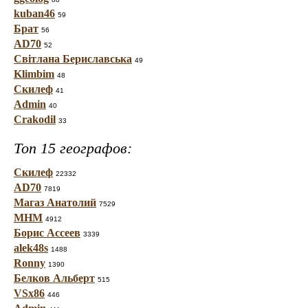
kuban46
59
Брат
56
AD70
52
Світлана Бериславська
49
Klimbim
48
Скилеф
41
Admin
40
Crakodil
33
Топ 15 географов:
Скилеф
22332
AD70
7819
Магаз Анатолий
7529
МНМ
4912
Борис Ассеев
3339
alek48s
1488
Ronny
1390
Белков Альберт
515
VSx86
446