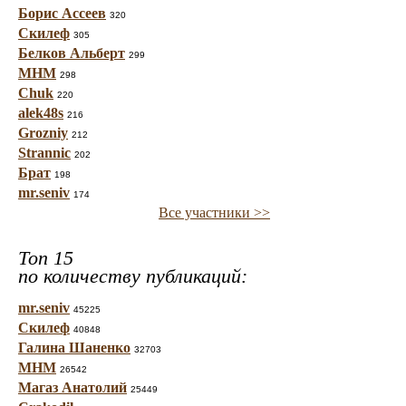
Борис Ассеев
320
Скилеф
305
Белков Альберт
299
МНМ
298
Chuk
220
alek48s
216
Grozniy
212
Strannic
202
Брат
198
mr.seniv
174
Все участники >>
Топ 15
по количеству публикаций:
mr.seniv
45225
Скилеф
40848
Галина Шаненко
32703
МНМ
26542
Магаз Анатолий
25449