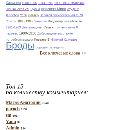
Кишинев
1900-1905
1914-1916
1900-1917 Уманский
проспект Мира
Пушкинская ул.
Чуюна
студент
Жеребак
Устя
Плятер
Великая отечественная 1970
Урусов
1890-1900
банкетка
Владимирская область
1961-1963
Две женщины
Семья.
три человека
8
1900-1916
человек
Дубровицкое восстание
потребкооперация
Клевань-2
Николай Кузнецов
Броды
Боратин
разведчик
Все ключевые слова >>
Топ 15
по количеству комментариев:
Магаз Анатолий
2040
poroch
1132
sm
865
Yana
398
Admin
334