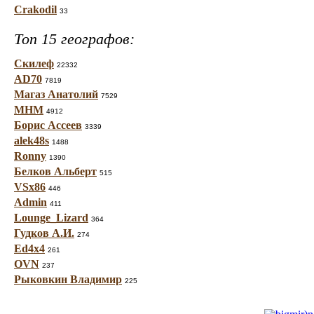
Crakodil
33
Топ 15 географов:
Скилеф
22332
AD70
7819
Магаз Анатолий
7529
МНМ
4912
Борис Ассеев
3339
alek48s
1488
Ronny
1390
Белков Альберт
515
VSx86
446
Admin
411
Lounge_Lizard
364
Гудков А.И.
274
Ed4x4
261
OVN
237
Рыковкин Владимир
225