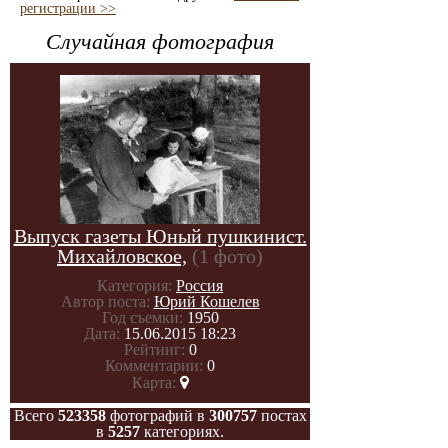
регистрации >>
Случайная фотография
Выпуск газеты Юный пушкинист.
Михайловское,
(1 фото)
Категория:
Россия
Автор поста:
Юрий Кошелев
Год съемки:
1950
Дата:
15.06.2015 18:23
Рейтинг:
0
Комментарии:
0
Карта:
Всего
523358
фотографий в
300757
постах
в
5257
категориях.