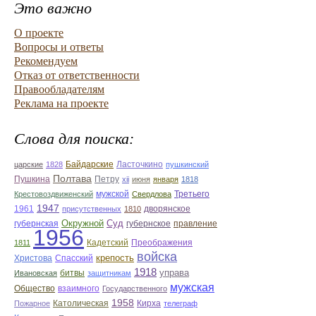
Это важно
О проекте
Вопросы и ответы
Рекомендуем
Отказ от ответственности
Правообладателям
Реклама на проекте
Слова для поиска:
Байдарские
Ласточкино
царские
1828
пушкинский
Полтава
Пушкина
Петру
xii
июня
января
1818
мужской
Третьего
Крестовоздвиженский
Свердлова
1947
1961
дворянское
присутственных
1810
Окружной
Суд
губернская
губернское
правление
1956
Кадетский
Преображения
1811
войска
крепость
Христова
Спасский
1918
управа
битвы
Ивановская
защитникам
мужская
Общество
взаимного
Государственного
1958
Католическая
Кирха
Пожарное
телеграф