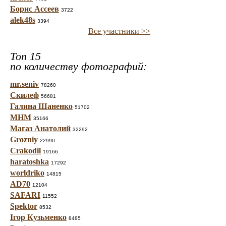
Борис Ассеев
3722
alek48s
3394
Все участники >>
Топ 15
по количеству фотографий:
mr.seniv
78260
Скилеф
56681
Галина Шаненко
51702
МНМ
35166
Магаз Анатолий
32292
Grozniy
22990
Crakodil
19166
haratoshka
17292
worldriko
14815
AD70
12104
SAFARI
11552
Spektor
8532
Ігор Кузьменко
8485