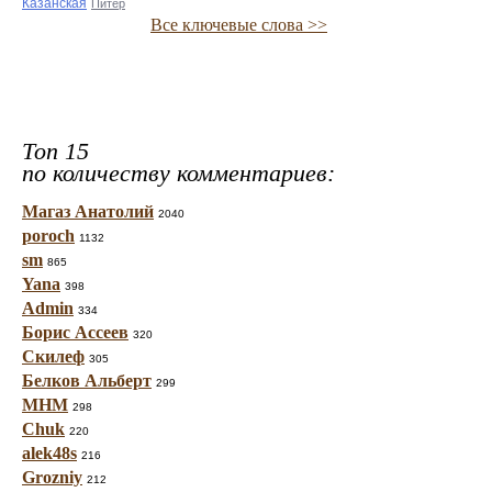
Казанская
Питер
Все ключевые слова >>
Топ 15
по количеству комментариев:
Магаз Анатолий
2040
poroch
1132
sm
865
Yana
398
Admin
334
Борис Ассеев
320
Скилеф
305
Белков Альберт
299
МНМ
298
Chuk
220
alek48s
216
Grozniy
212