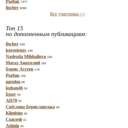
Рыбак
7377
fischer
6098
Все участники >>
Топ 15
по дополненным публикациям:
fischer
459
korostenec
436
Nadezda Mihhailova
186
Магаз Анатолий
184
Борис Ассеев
178
Рыбак
156
ggeolog
88
kuban46
59
Брат
56
AD70
52
Світлана Бериславська
49
Klimbim
48
Скилеф
41
Admin
40