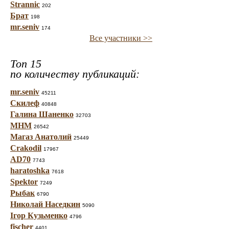
Strannic
202
Брат
198
mr.seniv
174
Все участники >>
Топ 15
по количеству публикаций:
mr.seniv
45211
Скилеф
40848
Галина Шаненко
32703
МНМ
26542
Магаз Анатолий
25449
Crakodil
17967
AD70
7743
haratoshka
7618
Spektor
7249
Рыбак
6790
Николай Наседкин
5090
Ігор Кузьменко
4796
fischer
4401