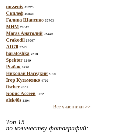
mr.seniv
45225
Скилеф
40848
Галина Шаненко
32703
МНМ
26542
Магаз Анатолий
25449
Crakodil
17967
AD70
7743
haratoshka
7618
Spektor
7249
Рыбак
6790
Николай Наседкин
5090
Ігор Кузьменко
4796
fischer
4401
Борис Ассеев
3722
alek48s
3394
Все участники >>
Топ 15
по количеству фотографий: