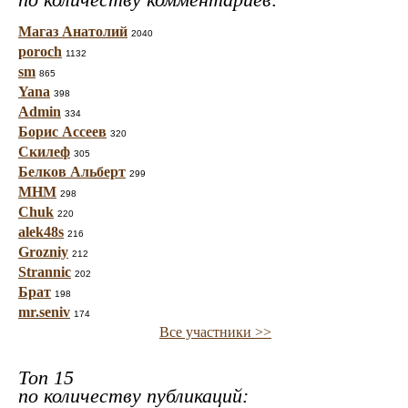
Магаз Анатолий
2040
poroch
1132
sm
865
Yana
398
Admin
334
Борис Ассеев
320
Скилеф
305
Белков Альберт
299
МНМ
298
Chuk
220
alek48s
216
Grozniy
212
Strannic
202
Брат
198
mr.seniv
174
Все участники >>
Топ 15
по количеству публикаций: