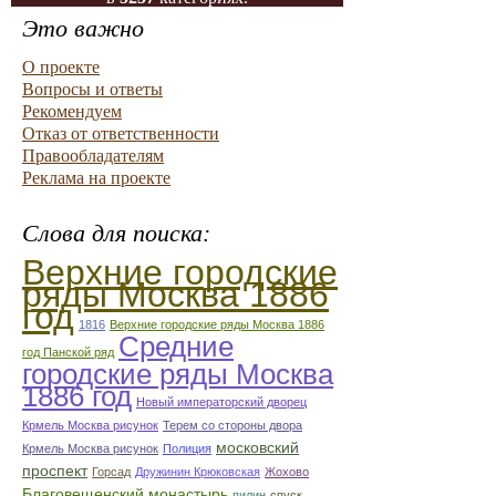
Это важно
О проекте
Вопросы и ответы
Рекомендуем
Отказ от ответственности
Правообладателям
Реклама на проекте
Слова для поиска:
Верхние городские
ряды Москва 1886
год
1816
Верхние городские ряды Москва 1886
Средние
год Панской ряд
городские ряды Москва
1886 год
Новый императорский дворец
Крмель Москва рисунок
Терем со стороны двора
московский
Крмель Москва рисунок
Полиция
проспект
Горсад
Дружинин Крюковская
Жохово
Благовещенский монастырь
пилин
спуск