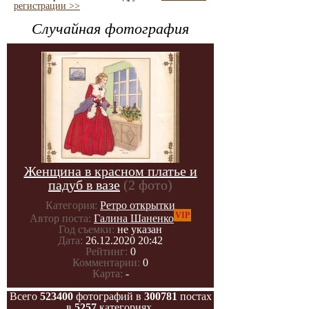
регистрации >>
Случайная фотография
Женщина в красном платье и
падуб в вазе
(2 фото)
Категория:
Ретро открытки
VIP
Автор поста:
Галина Шаненко
Год съемки:
не указан
Дата:
26.12.2020 20:42
Рейтинг:
0
Комментарии:
0
Карта:
-
Всего
523400
фотографий в
300781
постах
в
5257
категориях.