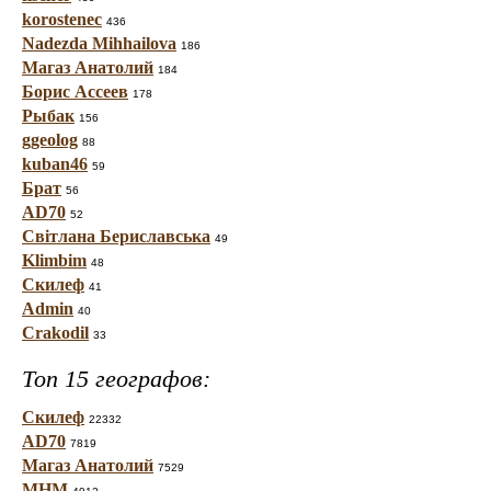
korostenec
436
Nadezda Mihhailova
186
Магаз Анатолий
184
Борис Ассеев
178
Рыбак
156
ggeolog
88
kuban46
59
Брат
56
AD70
52
Світлана Бериславська
49
Klimbim
48
Скилеф
41
Admin
40
Crakodil
33
Топ 15 географов:
Скилеф
22332
AD70
7819
Магаз Анатолий
7529
МНМ