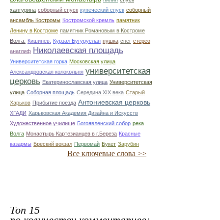
халтурина
соборный спуск
купеческий спуск
соборный
ансамбль Костромы
Костромской кремль
памятник
Ленину в Костроме
памятник Романовым в Костроме
Волга.
Кишинев.
Курзал Бугуруслан
пушка
снег
стерео
Николаевская площадь
анаглиф
Университетская горка
Московская улица
университетская
Александровская колокольня
церковь
Екатеринославская улица
Университетская
улица
Соборная площадь
Середина XIX века
Старый
Антониевская церковь
Харьков
Прибытие поезда
ХГАДИ
Харьковская Академия Дизайна и Искусств
Художественное училище
Богоявленский собор
река
Волга
Монастырь Картезианцев в г.Береза
Красные
казармы
Бреский вокзал
Первомай
Букет
Зарубин
Все ключевые слова >>
Топ 15
по количеству комментариев: