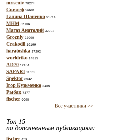
mr.seniv
78274
Скилеф
56681
Галина Шаненко
51714
МНМ
35166
Магаз Анатолий
32292
Grozniy
22990
Crakodil
19166
haratoshka
17292
worldriko
14815
AD70
12104
SAFARI
11552
Spektor
8532
Ігор Кузьменко
8485
Рыбак
7377
fischer
6098
Все участники >>
Топ 15
по дополненным публикациям:
fischer
459