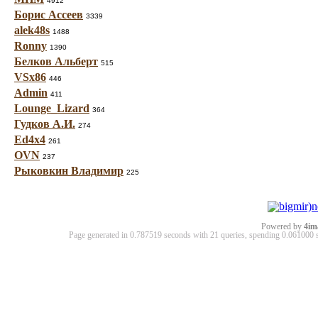
4912
Борис Ассеев
3339
alek48s
1488
Ronny
1390
Белков Альберт
515
VSx86
446
Admin
411
Lounge_Lizard
364
Гудков А.И.
274
Ed4x4
261
OVN
237
Рыковкин Владимир
225
Powered by
4im
Page generated in 0.787519 seconds with 21 queries, spending 0.06100