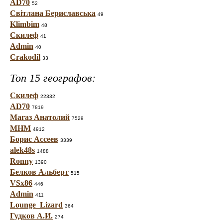
AD70
52
Світлана Бериславська
49
Klimbim
48
Скилеф
41
Admin
40
Crakodil
33
Топ 15 географов:
Скилеф
22332
AD70
7819
Магаз Анатолий
7529
МНМ
4912
Борис Ассеев
3339
alek48s
1488
Ronny
1390
Белков Альберт
515
VSx86
446
Admin
411
Lounge_Lizard
364
Гудков А.И.
274