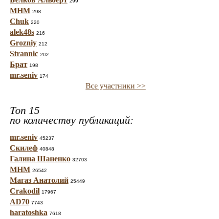
299
МНМ
298
Chuk
220
alek48s
216
Grozniy
212
Strannic
202
Брат
198
mr.seniv
174
Все участники >>
Топ 15
по количеству публикаций:
mr.seniv
45237
Скилеф
40848
Галина Шаненко
32703
МНМ
26542
Магаз Анатолий
25449
Crakodil
17967
AD70
7743
haratoshka
7618