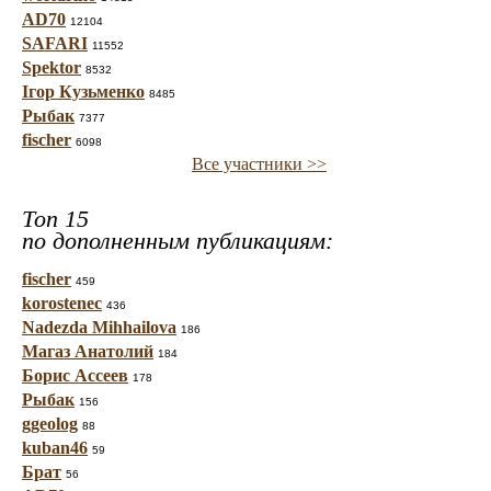
AD70
12104
SAFARI
11552
Spektor
8532
Ігор Кузьменко
8485
Рыбак
7377
fischer
6098
Все участники >>
Топ 15
по дополненным публикациям:
fischer
459
korostenec
436
Nadezda Mihhailova
186
Магаз Анатолий
184
Борис Ассеев
178
Рыбак
156
ggeolog
88
kuban46
59
Брат
56