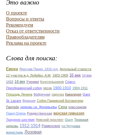
Это важно
О проекте
Вопросы и ответы
Рекомендуем
Отказ от ответственности
Правообладателям
Реклама на проекте
Слова для поиска:
Евреи
Ярослав Пицек .1916 год.
Артельный староста
16 век
12 участка ж.д. Лобейко. А.М.
1903-1909
14 век
18 век
1410
Ученики
Колотильшиков
Спасо-
1900-1910
Преображенский собор
песок
1904-1911
Плошадь Ленина
Фабричная
парочка
Кавалерия
Gare
St. Lazare
Франция
Собор Парижской Богоматери
Сена
Пантео́н
церковь св. Женевьевы
классицизм
женская гимназия
Гранд Опера
Рождественская
Траурное шествие
Невский проспект
Оцуп
Троицкая
1912-1914
Раменское
церковь
ул.Чугунова
Лозовая
моностырь