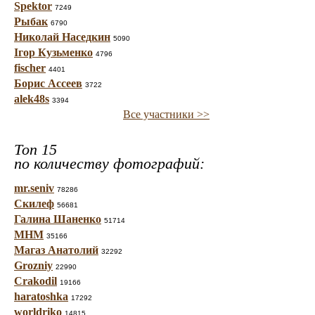
Spektor
7249
Рыбак
6790
Николай Наседкин
5090
Ігор Кузьменко
4796
fischer
4401
Борис Ассеев
3722
alek48s
3394
Все участники >>
Топ 15
по количеству фотографий:
mr.seniv
78286
Скилеф
56681
Галина Шаненко
51714
МНМ
35166
Магаз Анатолий
32292
Grozniy
22990
Crakodil
19166
haratoshka
17292
worldriko
14815