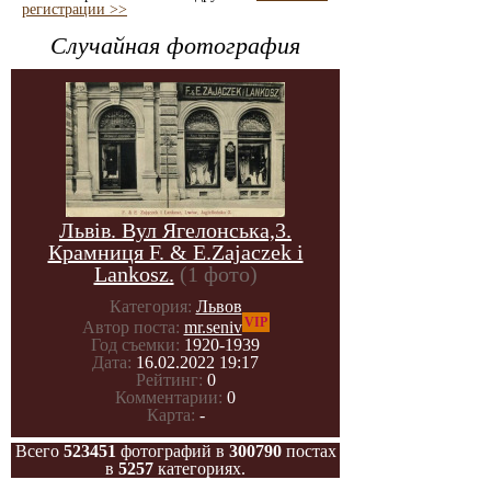
регистрации >>
Случайная фотография
Львів. Вул Ягелонська,3.
Крамниця F. & E.Zajaczek i
Lankosz.
(1 фото)
Категория:
Львов
VIP
Автор поста:
mr.seniv
Год съемки:
1920-1939
Дата:
16.02.2022 19:17
Рейтинг:
0
Комментарии:
0
Карта:
-
Всего
523451
фотографий в
300790
постах
в
5257
категориях.