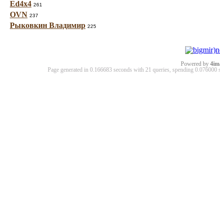
Ed4x4
261
OVN
237
Рыковкин Владимир
225
Powered by
4im
Page generated in 0.166683 seconds with 21 queries, spending 0.07600