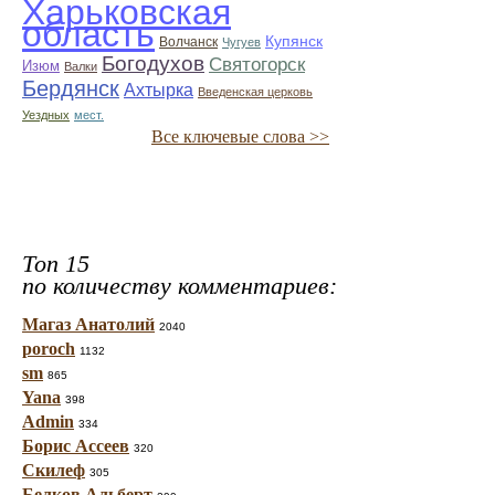
Харьковская
область
Купянск
Волчанск
Чугуев
Богодухов
Святогорск
Изюм
Валки
Бердянск
Ахтырка
Введенская церковь
Уездных
мест.
Все ключевые слова >>
Топ 15
по количеству комментариев:
Магаз Анатолий
2040
poroch
1132
sm
865
Yana
398
Admin
334
Борис Ассеев
320
Скилеф
305
Белков Альберт