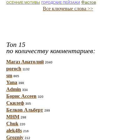
Фастов
ОСЕННИЕ МОТИВЫ
ГОРОДСКИЕ ПЕЙЗАЖИ
Все ключевые слова >>
Топ 15
по количеству комментариев:
Магаз Анатолий
2040
poroch
1132
sm
865
Yana
398
Admin
334
Борис Ассеев
320
Скилеф
305
Белков Альберт
299
МНМ
298
Chuk
220
alek48s
216
Grozniy
212