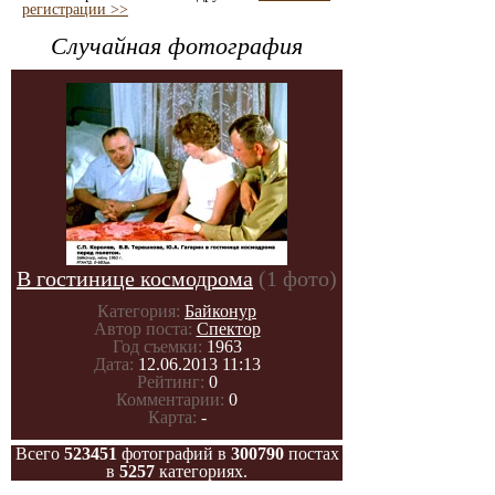
регистрации >>
Случайная фотография
В гостинице космодрома
(1 фото)
Категория:
Байконур
Автор поста:
Спектор
Год съемки:
1963
Дата:
12.06.2013 11:13
Рейтинг:
0
Комментарии:
0
Карта:
-
Всего
523451
фотографий в
300790
постах
в
5257
категориях.