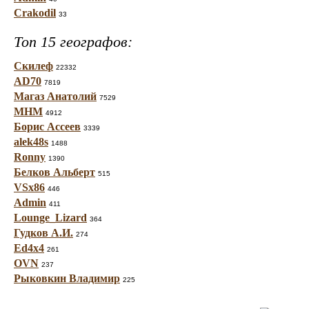
Crakodil
33
Топ 15 географов:
Скилеф
22332
AD70
7819
Магаз Анатолий
7529
МНМ
4912
Борис Ассеев
3339
alek48s
1488
Ronny
1390
Белков Альберт
515
VSx86
446
Admin
411
Lounge_Lizard
364
Гудков А.И.
274
Ed4x4
261
OVN
237
Рыковкин Владимир
225