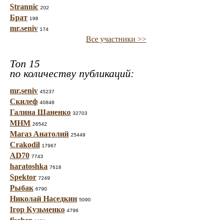
Strannic
202
Брат
198
mr.seniv
174
Все участники >>
Топ 15
по количеству публикаций:
mr.seniv
45237
Скилеф
40848
Галина Шаненко
32703
МНМ
26542
Магаз Анатолий
25449
Crakodil
17967
AD70
7743
haratoshka
7618
Spektor
7249
Рыбак
6790
Николай Наседкин
5090
Ігор Кузьменко
4796