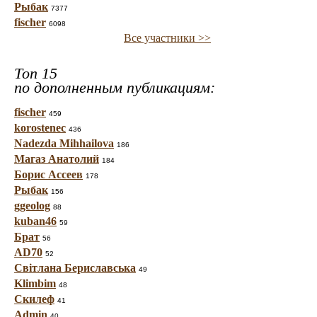
Рыбак
7377
fischer
6098
Все участники >>
Топ 15
по дополненным публикациям:
fischer
459
korostenec
436
Nadezda Mihhailova
186
Магаз Анатолий
184
Борис Ассеев
178
Рыбак
156
ggeolog
88
kuban46
59
Брат
56
AD70
52
Світлана Бериславська
49
Klimbim
48
Скилеф
41
Admin
40