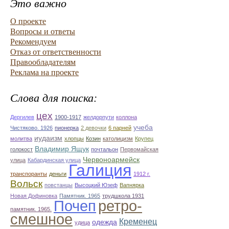
Это важно
О проекте
Вопросы и ответы
Рекомендуем
Отказ от ответственности
Правообладателям
Реклама на проекте
Слова для поиска:
цех
Дергилев
1900-1917
желдорпути
коллона
учеба
Чистяково. 1926
пионерка
2 девочки
6 парней
иудаизм
молитва
хлопцы
Козин
католицизм
Крупец
Владимир Ящук
голокост
почтальон
Первомайская
Червоноармейск
улица
Кабардинская улица
Галиция
транспоранты
деньги
1912 г.
Вольск
повстанцы
Высоцкий Юзеф
Вапнярка
Новая Дофиновка
Памятник. 1965
трудшкола 1931
Почеп
ретро-
памятник. 1965.
смешное
Кременец
одежда
удица