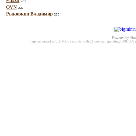
Ed4x4
261
OVN
237
Рыковкин Владимир
225
Powered by
4im
Page generated in 0.216005 seconds with 21 queries, spending 0.08700