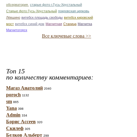
обсерватория.
старые фото г.Гусь-Хрустальный
Старые фото Гусь-Хрустальный
покровская церковь
Лёвшино
витебск площадь свободы
витебск кировский
мост
витебск синий дом
Магнитная
Станица
Магнитка
Магнитогорск
Все ключевые слова >>
Топ 15
по количеству комментариев:
Магаз Анатолий
2040
poroch
1132
sm
865
Yana
398
Admin
334
Борис Ассеев
320
Скилеф
305
Белков Альберт
299