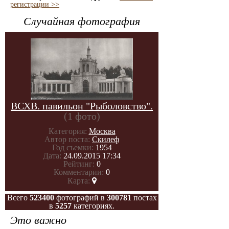
регистрации >>
Случайная фотография
ВСХВ. павильон "Рыболовство".
(1 фото)
Категория:
Москва
Автор поста:
Скилеф
Год съемки:
1954
Дата:
24.09.2015 17:34
Рейтинг:
0
Комментарии:
0
Карта:
Всего
523400
фотографий в
300781
постах
в
5257
категориях.
Это важно