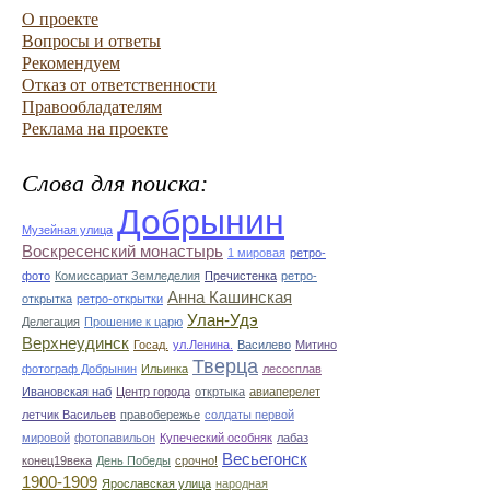
О проекте
Вопросы и ответы
Рекомендуем
Отказ от ответственности
Правообладателям
Реклама на проекте
Слова для поиска:
Добрынин
Музейная улица
Воскресенский монастырь
1 мировая
ретро-
фото
Комиссариат Земледелия
Пречистенка
ретро-
Анна Кашинская
открытка
ретро-открытки
Улан-Удэ
Делегация
Прошение к царю
Верхнеудинск
Госад.
ул.Ленина.
Василево
Митино
Тверца
фотограф Добрынин
Ильинка
лесосплав
Ивановская наб
Центр города
откртыка
авиаперелет
летчик Васильев
правобережье
солдаты первой
мировой
фотопавильон
Купеческий особняк
лабаз
Весьегонск
конец19века
День Победы
срочно!
1900-1909
Ярославская улица
народная