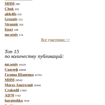
МНМ
298
Chuk
220
alek48s
216
Grozniy
212
Strannic
202
Брат
198
mr.seniv
174
Все участники >>
Топ 15
по количеству публикаций:
mr.seniv
45225
Скилеф
40848
Галина Шаненко
32703
МНМ
26542
Магаз Анатолий
25449
Crakodil
17967
AD70
7743
haratoshka
7618