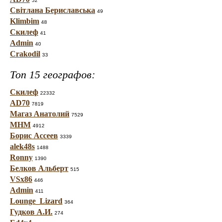
52
Світлана Бериславська
49
Klimbim
48
Скилеф
41
Admin
40
Crakodil
33
Топ 15 географов:
Скилеф
22332
AD70
7819
Магаз Анатолий
7529
МНМ
4912
Борис Ассеев
3339
alek48s
1488
Ronny
1390
Белков Альберт
515
VSx86
446
Admin
411
Lounge_Lizard
364
Гудков А.И.
274