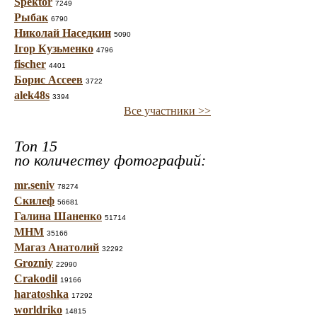
Spektor
7249
Рыбак
6790
Николай Наседкин
5090
Ігор Кузьменко
4796
fischer
4401
Борис Ассеев
3722
alek48s
3394
Все участники >>
Топ 15
по количеству фотографий:
mr.seniv
78274
Скилеф
56681
Галина Шаненко
51714
МНМ
35166
Магаз Анатолий
32292
Grozniy
22990
Crakodil
19166
haratoshka
17292
worldriko
14815