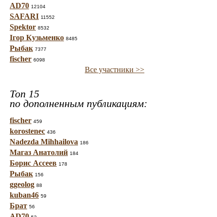
AD70
12104
SAFARI
11552
Spektor
8532
Ігор Кузьменко
8485
Рыбак
7377
fischer
6098
Все участники >>
Топ 15
по дополненным публикациям:
fischer
459
korostenec
436
Nadezda Mihhailova
186
Магаз Анатолий
184
Борис Ассеев
178
Рыбак
156
ggeolog
88
kuban46
59
Брат
56
AD70