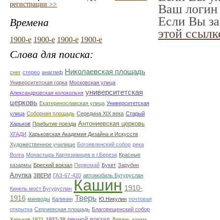
регистрации >>
Ваш логин 
Если Вы за
Времена
этой ссылк
1900-е
1900-е
1900-е
1900-е
Слова для поиска:
Николаевская площадь
снег
стерео
анаглиф
Университетская горка
Московская улица
университетская
Александровская колокольня
церковь
Екатеринославская улица
Университетская
улица
Соборная площадь
Середина XIX века
Старый
Антониевская церковь
Харьков
Прибытие поезда
ХГАДИ
Харьковская Академия Дизайна и Искусств
Художественное училище
Богоявленский собор
река
Волга
Монастырь Картезианцев в г.Береза
Красные
казармы
Бреский вокзал
Первомай
Букет
Зарубин
Алупка
ЗВЕРИ
ГАЗ-67-420
автомобиль Бугуруслан
Кашин
1910-
Кинель мост Бугуруслан
Тверь
1916
минводы
Калинин
Ю.Никулин
почтовая
открытка
Сергиевская площадь
Благовещенский собор
речной вокзал
Харьков 1871
1937-38
Лопань
конкм