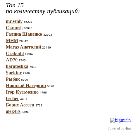
Топ 15
по количеству публикаций:
mr.seniv
45237
Скилеф
40848
Галина Шаненко
32703
МНМ
26542
Магаз Анатолий
25449
Crakodil
17967
AD70
7743
haratoshka
7618
Spektor
7249
Рыбак
6790
Николай Наседкин
5090
Ігор Кузьменко
4796
fischer
4401
Борис Ассеев
3722
alek48s
3394
Powered by
4im