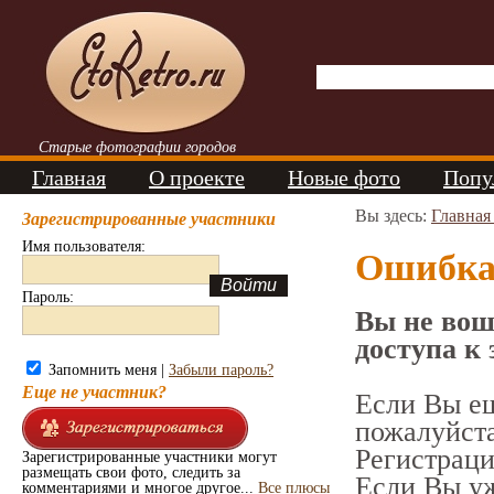
Старые фотографии городов
Главная
О проекте
Новые фото
Попу
Вы здесь:
Главная
Зарегистрированные участники
Имя пользователя:
Ошибк
Пароль:
Вы не вош
доступа к 
Запомнить меня |
Забыли пароль?
Еще не участник?
Если Вы ещ
пожалуйст
Регистраци
Зарегистрированные участники могут
размещать свои фото, следить за
Если Вы уж
комментариями и многое другое...
Все плюсы