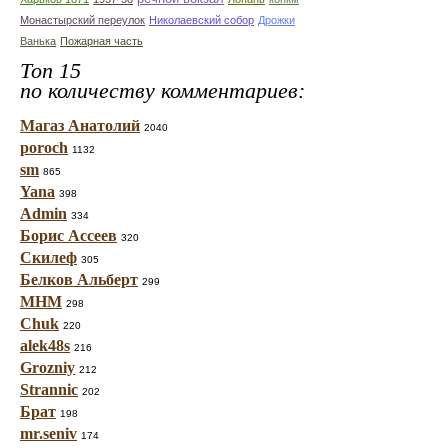
Монастырский переулок
Николаевский собор
Дрожки
Ванька
Пожарная часть
Топ 15
по количеству комментариев:
Магаз Анатолий
2040
poroch
1132
sm
865
Yana
398
Admin
334
Борис Ассеев
320
Скилеф
305
Белков Альберт
299
МНМ
298
Chuk
220
alek48s
216
Grozniy
212
Strannic
202
Брат
198
mr.seniv
174