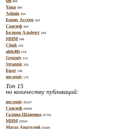
sm
865
Yana
398
Admin
334
Борис Ассеев
320
Скилеф
305
Белков Альберт
299
МНМ
298
Chuk
220
alek48s
216
Grozniy
212
Strannic
202
Брат
198
mr.seniv
174
Топ 15
по количеству публикаций:
mr.seniv
45237
Скилеф
40848
Галина Шаненко
32703
МНМ
26542
Магаз Анатолий
25449