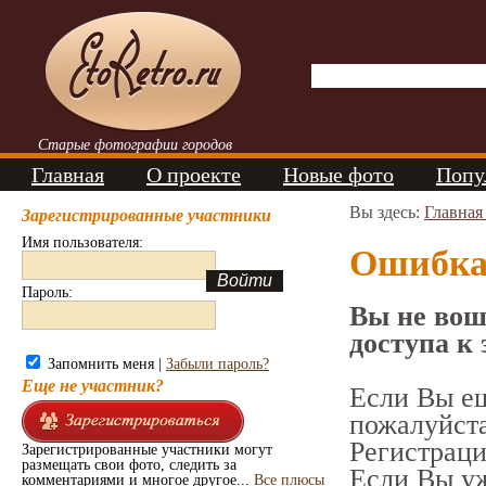
Старые фотографии городов
Главная
О проекте
Новые фото
Попу
Вы здесь:
Главная
Зарегистрированные участники
Имя пользователя:
Ошибк
Пароль:
Вы не вош
доступа к 
Запомнить меня |
Забыли пароль?
Еще не участник?
Если Вы ещ
пожалуйст
Регистраци
Зарегистрированные участники могут
размещать свои фото, следить за
Если Вы уж
комментариями и многое другое...
Все плюсы