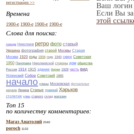
регистрации >>
Ваш логин 
Если Вы за
Времена
этой ссылк
1900-е
1900-е
1900-е
1900-е
Слова для поиска:
ретро
фото
старый
Николаев
города
фотография
Украина
Старая
старой
Москвы
Москва
1920
годы
сквер
1934
году
1940
Советская
1950
дом
Панорама
Николаевской
стороны
общества
вид
1914
1915
здание
Россия
биржи
1928
часть
Собор
Успенский
Советский
1885
начало
улицы
Московская
фотоателье
Харьков
Старые
начала
Ленина
трамвай
столетия
улиц
старого
склад
магазин
Топ 15
по количеству комментариев:
Магаз Анатолий
2040
poroch
1132