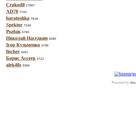
Crakodil
17967
AD70
7743
haratoshka
7618
Spektor
7249
Рыбак
6790
Николай Наседкин
5090
Ігор Кузьменко
4796
fischer
4401
Борис Ассеев
3722
alek48s
3394
Powered by
4im