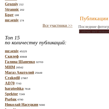
Grozniy
212
Strannic
202
Брат
198
Публикации 
mr.seniv
174
Все участники >>
Последние фотогр
Сейчас нет новых
Топ 15
по количеству публикаций:
mr.seniv
45225
Скилеф
40848
Галина Шаненко
32703
МНМ
26542
Магаз Анатолий
25449
Crakodil
17967
AD70
7743
haratoshka
7618
Spektor
7249
Рыбак
6790
Николай Наседкин
5090