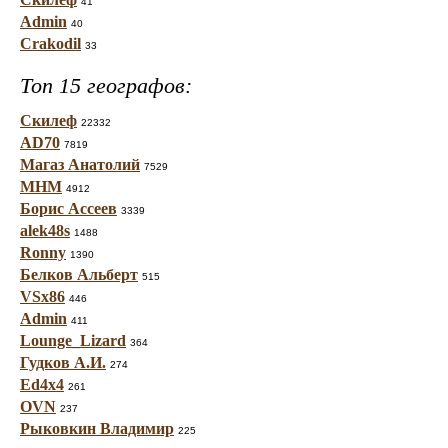
41
Admin
40
Crakodil
33
Топ 15 географов:
Скилеф
22332
AD70
7819
Магаз Анатолий
7529
МНМ
4912
Борис Ассеев
3339
alek48s
1488
Ronny
1390
Белков Альберт
515
VSx86
446
Admin
411
Lounge_Lizard
364
Гудков А.И.
274
Ed4x4
261
OVN
237
Рыковкин Владимир
225