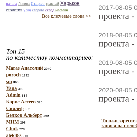
Харьков
Старые
начала
Ленина
трамвай
2017-08-05 
столетия
улиц
старого
склад
магазин
проекта -
Все ключевые слова >>
2018-08-05 
проекта -
Топ 15
по количеству комментариев:
2019-08-05 
Магаз Анатолий
проекта -
2040
poroch
1132
sm
865
Yana
2020-08-05 
398
Admin
проекта -
334
Борис Ассеев
320
Скилеф
305
Белков Альберт
299
Только зарегис
МНМ
298
записи на стене!
Chuk
220
alek48s
216