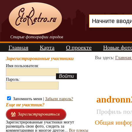
Старые фотографии городов
Главная
Карта
О проекте
Новые фот
Вы здесь:
Главная
Зарегистрированные участники
Имя пользователя:
Пароль:
andronn
Запомнить меня |
Забыли пароль?
Еще не участник?
Профиль пол
Общая инфор
Зарегистрированные участники могут
размещать свои фото, следить за
комментариями и многое другое...
Все плюсы