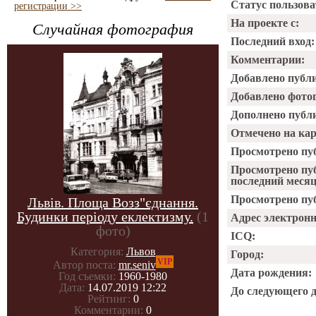
Статус пользова
регистрации >>
На проекте с:
Случайная фотография
Последний вход:
Комментарии:
Добавлено публ
Добавлено фото
Дополнено публ
Отмечено на ка
Просмотрено пу
Просмотрено пу
последний месяц
Просмотрено пуб
Львів. Площа Возз"єднання.
Будинки періоду еклектизму.
(1
Адрес электрон
фото)
ICQ:
Категория:
Львов
Город:
VIP
Автор поста:
mr.seniv
Дата рождения:
Год съемки:
1960-1980
Дата:
14.07.2019 12:22
До следующего 
Рейтинг:
0
Комментарии:
0