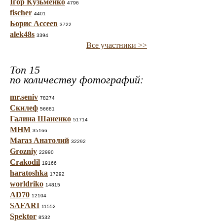
Ігор Кузьменко
4796
fischer
4401
Борис Ассеев
3722
alek48s
3394
Все участники >>
Топ 15
по количеству фотографий:
mr.seniv
78274
Скилеф
56681
Галина Шаненко
51714
МНМ
35166
Магаз Анатолий
32292
Grozniy
22990
Crakodil
19166
haratoshka
17292
worldriko
14815
AD70
12104
SAFARI
11552
Spektor
8532