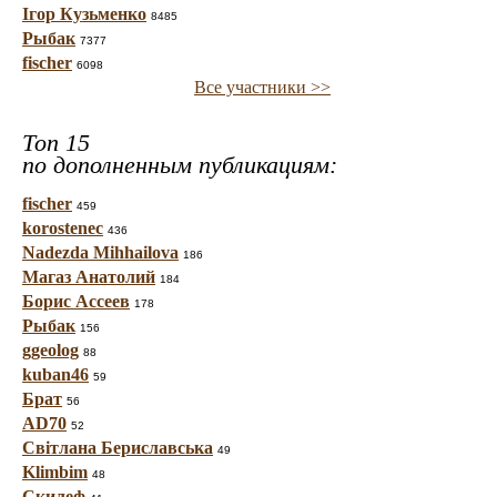
Ігор Кузьменко
8485
Рыбак
7377
fischer
6098
Все участники >>
Топ 15
по дополненным публикациям:
fischer
459
korostenec
436
Nadezda Mihhailova
186
Магаз Анатолий
184
Борис Ассеев
178
Рыбак
156
ggeolog
88
kuban46
59
Брат
56
AD70
52
Світлана Бериславська
49
Klimbim
48
Скилеф