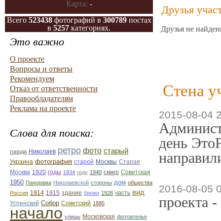
Карта:
-
Друзья учас
Всего
523438
фотографий в
300789
постах
в
5257
категориях.
Друзья не найден
Это важно
О проекте
Вопросы и ответы
Рекомендуем
Стена у
Отказ от ответственности
Правообладателям
Реклама на проекте
2015-08-04 
Админист
Слова для поиска:
день ЭтоР
ретро
фото
старый
Николаев
города
направили
фотография
Украина
Старая
старой
Москвы
Москва
1920
годы
сквер
1934
году
1940
Советская
1950
дом
Панорама
Николаевской
стороны
общества
2016-08-05 
вид
1914
1915
здание
Россия
биржи
1928
часть
проекта -
Собор
Успенский
Советский
1885
начало
улицы
Московская
фотоателье