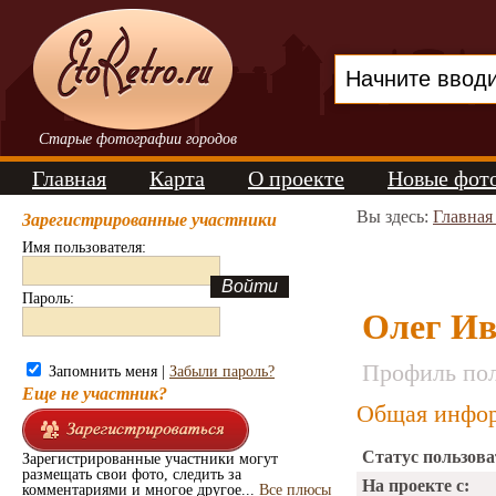
Старые фотографии городов
Главная
Карта
О проекте
Новые фот
Вы здесь:
Главная
Зарегистрированные участники
Имя пользователя:
Пароль:
Олег Ив
Профиль пол
Запомнить меня |
Забыли пароль?
Еще не участник?
Общая инфор
Статус пользова
Зарегистрированные участники могут
размещать свои фото, следить за
На проекте с:
комментариями и многое другое...
Все плюсы