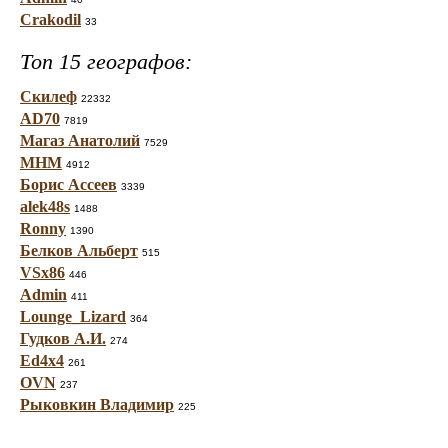
Crakodil
33
Топ 15 географов:
Скилеф
22332
AD70
7819
Магаз Анатолий
7529
МНМ
4912
Борис Ассеев
3339
alek48s
1488
Ronny
1390
Белков Альберт
515
VSx86
446
Admin
411
Lounge_Lizard
364
Гудков А.И.
274
Ed4x4
261
OVN
237
Рыковкин Владимир
225