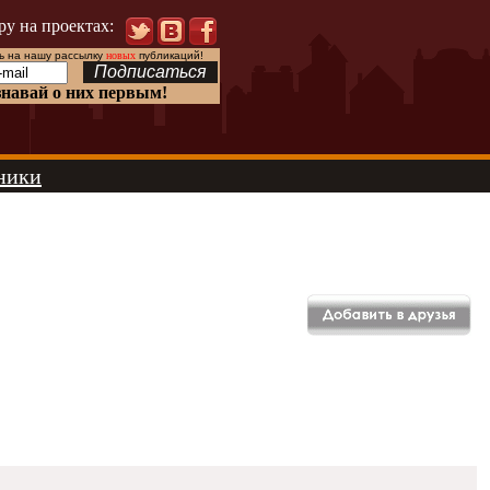
ру на проектах:
 на нашу рассылку
новых
публикаций!
знавай о них первым!
ники