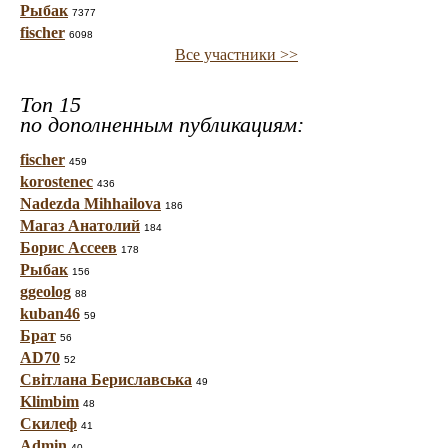
Рыбак
7377
fischer
6098
Все участники >>
Топ 15
по дополненным публикациям:
fischer
459
korostenec
436
Nadezda Mihhailova
186
Магаз Анатолий
184
Борис Ассеев
178
Рыбак
156
ggeolog
88
kuban46
59
Брат
56
AD70
52
Світлана Бериславська
49
Klimbim
48
Скилеф
41
Admin
40