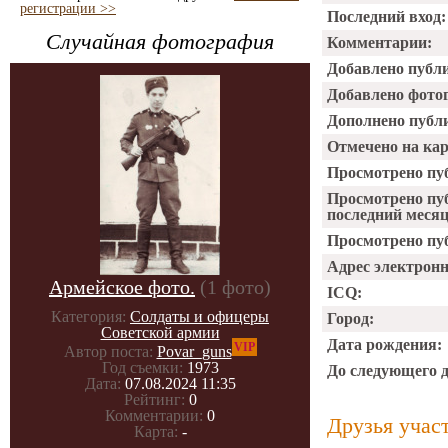
регистрации >>
Последний вход:
Случайная фотография
Комментарии:
Добавлено публ
Добавлено фото
Дополнено публ
Отмечено на ка
Просмотрено пу
Просмотрено пу
последний месяц
Просмотрено пуб
Адрес электрон
Армейское фото.
(1 фото)
ICQ:
Категория:
Солдаты и офицеры
Город:
Советской армии
Дата рождения:
VIP
Автор поста:
Povar_guns
Год съемки:
1973
До следующего 
Дата:
07.08.2024 11:35
Рейтинг:
0
Комментарии:
0
Друзья учас
Карта:
-