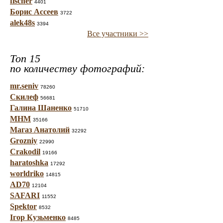
fischer
4401
Борис Ассеев
3722
alek48s
3394
Все участники >>
Топ 15
по количеству фотографий:
mr.seniv
78260
Скилеф
56681
Галина Шаненко
51710
МНМ
35166
Магаз Анатолий
32292
Grozniy
22990
Crakodil
19166
haratoshka
17292
worldriko
14815
AD70
12104
SAFARI
11552
Spektor
8532
Ігор Кузьменко
8485