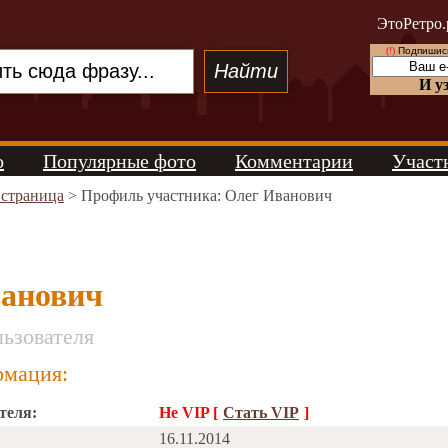
ЭтоРетро.
(!)
Подпишись
И у
о
Популярные фото
Комментарии
Участ
 страница
> Профиль участника: Олег Иванович
анович
ьзователя
мация:
теля:
Не VIP [
Стать VIP
]
16.11.2014