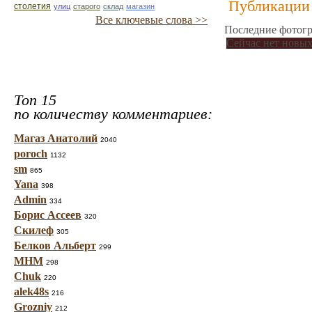
Публикации 
столетия
улиц
старого
склад
магазин
Все ключевые слова >>
Последние фотогр
Сейчас нет новых
Топ 15
по количеству комментариев:
Магаз Анатолий
2040
poroch
1132
sm
865
Yana
398
Admin
334
Борис Ассеев
320
Скилеф
305
Белков Альберт
299
МНМ
298
Chuk
220
alek48s
216
Grozniy
212