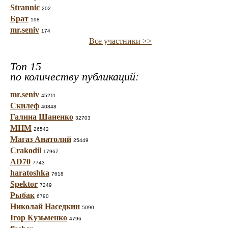
Strannic
202
Брат
198
mr.seniv
174
Все участники >>
Топ 15
по количеству публикаций:
mr.seniv
45211
Скилеф
40848
Галина Шаненко
32703
МНМ
26542
Магаз Анатолий
25449
Crakodil
17967
AD70
7743
haratoshka
7618
Spektor
7249
Рыбак
6790
Николай Наседкин
5090
Ігор Кузьменко
4796