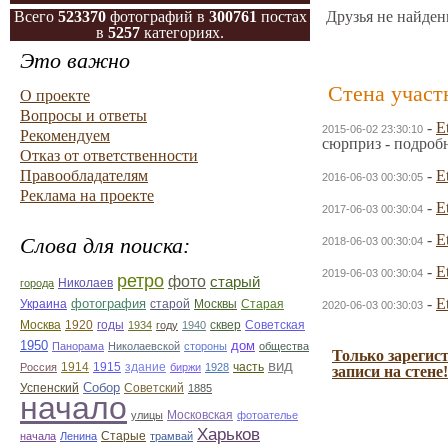
Всего
523370
фотографий в
300761
постах
Друзья не найден
в
5257
категориях.
Это важно
Стена участ
О проекте
Вопросы и ответы
-
E
2015-06-02 23:30:10
Рекомендуем
сюрприз - подроб
Отказ от ответственности
Правообладателям
-
E
2016-06-03 00:30:05
Реклама на проекте
-
E
2017-06-03 00:30:04
-
E
Слова для поиска:
2018-06-03 00:30:04
-
E
2019-06-03 00:30:04
ретро
фото
старый
Николаев
города
-
E
фотография
Украина
Старая
старой
Москвы
2020-06-03 00:30:03
Москва
1920
годы
сквер
1934
году
1940
Советская
1950
дом
Панорама
Николаевской
стороны
общества
Только зарегис
вид
1914
1915
здание
Россия
биржи
1928
часть
записи на стене!
Собор
Успенский
Советский
1885
начало
улицы
Московская
фотоателье
Харьков
Старые
начала
Ленина
трамвай