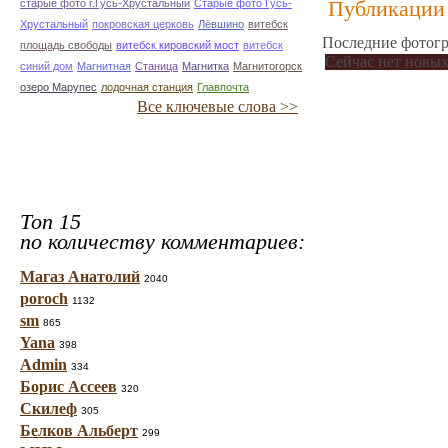
Публикации 
старые фото г.Гусь-Хрустальный
Старые фото Гусь-
Хрустальный
покровская церковь
Лёвшино
витебск
Последние фотогр
площадь свободы
витебск кировский мост
витебск
Сейчас нет новых
синий дом
Магнитная
Станица
Магнитка
Магнитогорск
озеро Марупес
лодочная станция
Главпочта
Все ключевые слова >>
Топ 15
по количеству комментариев:
Магаз Анатолий
2040
poroch
1132
sm
865
Yana
398
Admin
334
Борис Ассеев
320
Скилеф
305
Белков Альберт
299