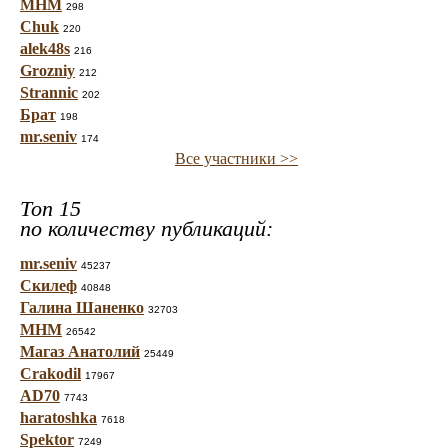
МНМ
298
Chuk
220
alek48s
216
Grozniy
212
Strannic
202
Брат
198
mr.seniv
174
Все участники >>
Топ 15
по количеству публикаций:
mr.seniv
45237
Скилеф
40848
Галина Шаненко
32703
МНМ
26542
Магаз Анатолий
25449
Crakodil
17967
AD70
7743
haratoshka
7618
Spektor
7249