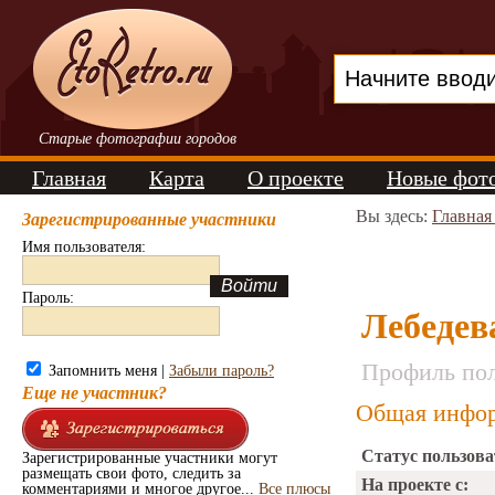
Старые фотографии городов
Главная
Карта
О проекте
Новые фот
Вы здесь:
Главная
Зарегистрированные участники
Имя пользователя:
Пароль:
Лебедев
Профиль пол
Запомнить меня |
Забыли пароль?
Еще не участник?
Общая инфор
Статус пользова
Зарегистрированные участники могут
размещать свои фото, следить за
На проекте с:
комментариями и многое другое...
Все плюсы