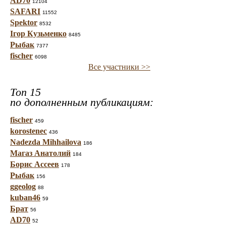
AD70
12104
SAFARI
11552
Spektor
8532
Ігор Кузьменко
8485
Рыбак
7377
fischer
6098
Все участники >>
Топ 15
по дополненным публикациям:
fischer
459
korostenec
436
Nadezda Mihhailova
186
Магаз Анатолий
184
Борис Ассеев
178
Рыбак
156
ggeolog
88
kuban46
59
Брат
56
AD70
52