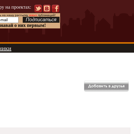
ру на проектах:
 на нашу рассылку
новых
публикаций!
знавай о них первым!
ники