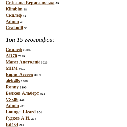
Світлана Бериславська
49
Klimbim
48
Скилеф
41
Admin
40
Crakodil
33
Топ 15 географов:
Скилеф
22332
AD70
7819
Магаз Анатолий
7529
МНМ
4912
Борис Ассеев
3339
alek48s
1488
Ronny
1390
Белков Альберт
515
VSx86
446
Admin
411
Lounge_Lizard
364
Гудков А.И.
274
Ed4x4
261