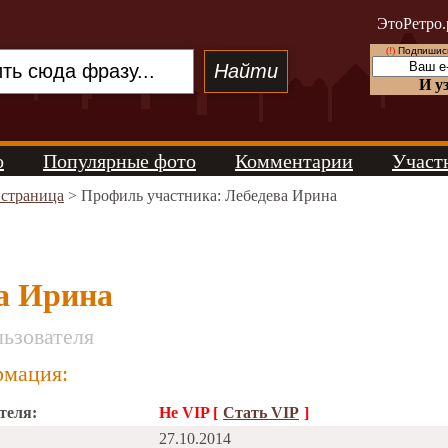
ЭтоРетро.
(!)
Подпишись
И у
о
Популярные фото
Комментарии
Участ
 страница
> Профиль участника: Лебедева Ирина
а Ирина
ьзователя
мация:
теля:
Не VIP [
Стать VIP
]
27.10.2014