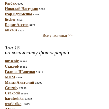
Рыбак
6790
Николай Наседкин
5090
Ігор Кузьменко
4796
fischer
4401
Борис Ассеев
3722
alek48s
3394
Все участники >>
Топ 15
по количеству фотографий:
mr.seniv
78286
Скилеф
56681
Галина Шаненко
51714
МНМ
35166
Магаз Анатолий
32292
Grozniy
22990
Crakodil
19166
haratoshka
17292
worldriko
14815