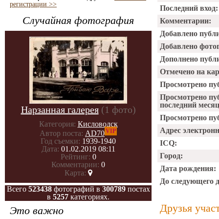
регистрации >>
Последний вход:
Случайная фотография
Комментарии:
Добавлено публ
Добавлено фото
Дополнено публ
Отмечено на ка
Просмотрено пу
Просмотрено пу
последний месяц
Нарзанная галерея
(1 фото)
Просмотрено пуб
Категория:
Кисловодск
Адрес электрон
VIP
Автор поста:
AD70
Год съемки:
1939-1940
ICQ:
Дата:
01.02.2019 08:11
Город:
Рейтинг:
0
Комментарии:
0
Дата рождения:
Карта:
До следующего 
Всего
523438
фотографий в
300789
постах
в
5257
категориях.
Друзья учас
Это важно