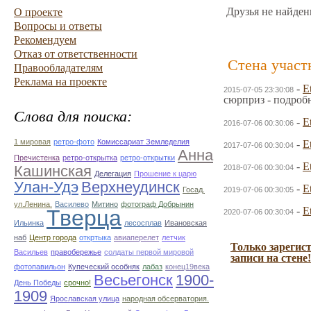
Друзья не найден
О проекте
Вопросы и ответы
Рекомендуем
Отказ от ответственности
Стена участ
Правообладателям
Реклама на проекте
-
E
2015-07-05 23:30:08
сюрприз - подроб
Слова для поиска:
-
E
2016-07-06 00:30:06
1 мировая
ретро-фото
Комиссариат Земледелия
-
E
2017-07-06 00:30:04
Анна
Пречистенка
ретро-открытка
ретро-открытки
-
E
Кашинская
2018-07-06 00:30:04
Делегация
Прошение к царю
Улан-Удэ
Верхнеудинск
-
E
Госад.
2019-07-06 00:30:05
ул.Ленина.
Василево
Митино
фотограф Добрынин
-
E
Тверца
2020-07-06 00:30:04
Ильинка
лесосплав
Ивановская
наб
Центр города
откртыка
авиаперелет
летчик
Только зарегис
Васильев
правобережье
солдаты первой мировой
записи на стене!
фотопавильон
Купеческий особняк
лабаз
конец19века
Весьегонск
1900-
День Победы
срочно!
1909
Ярославская улица
народная обсерватория.