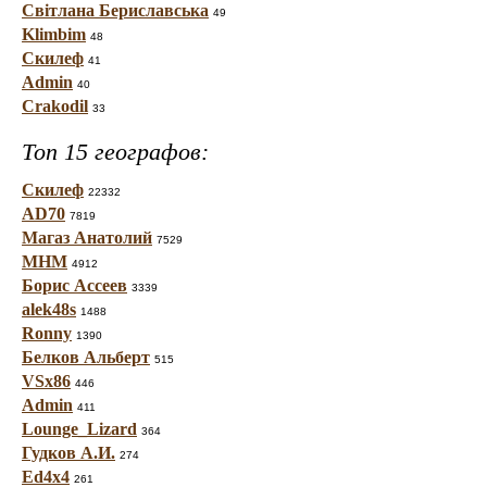
Світлана Бериславська
49
Klimbim
48
Скилеф
41
Admin
40
Crakodil
33
Топ 15 географов:
Скилеф
22332
AD70
7819
Магаз Анатолий
7529
МНМ
4912
Борис Ассеев
3339
alek48s
1488
Ronny
1390
Белков Альберт
515
VSx86
446
Admin
411
Lounge_Lizard
364
Гудков А.И.
274
Ed4x4
261