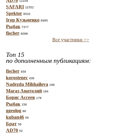
AD70
12104
SAFARI
11552
Spektor
8532
Ігор Кузьменко
8485
Рыбак
7377
fischer
6098
Все участники >>
Топ 15
по дополненным публикациям:
fischer
459
korostenec
436
Nadezda Mihhailova
186
Магаз Анатолий
184
Борис Ассеев
178
Рыбак
156
ggeolog
88
kuban46
59
Брат
56
AD70
52