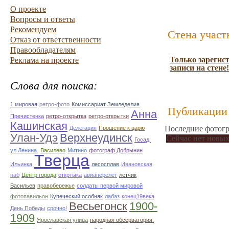
О проекте
Вопросы и ответы
Рекомендуем
Стена участ
Отказ от ответственности
Правообладателям
Только зарегис
Реклама на проекте
записи на стене!
Слова для поиска:
1 мировая
ретро-фото
Комиссариат Земледелия
Публикации 
Анна
Пречистенка
ретро-открытка
ретро-открытки
Кашинская
Последние фотогр
Делегация
Прошение к царю
Улан-Удэ
Верхнеудинск
Сейчас нет новых
Госад.
ул.Ленина.
Василево
Митино
фотограф Добрынин
Тверца
Ильинка
лесосплав
Ивановская
наб
Центр города
откртыка
авиаперелет
летчик
Васильев
правобережье
солдаты первой мировой
фотопавильон
Купеческий особняк
лабаз
конец19века
Весьегонск
1900-
День Победы
срочно!
1909
Ярославская улица
народная обсерватория.