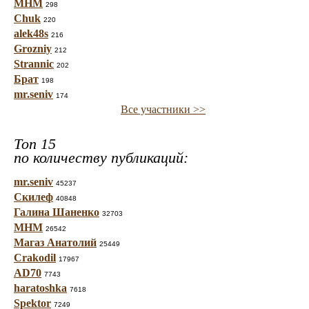
МНМ
298
Chuk
220
alek48s
216
Grozniy
212
Strannic
202
Брат
198
mr.seniv
174
Все участники >>
Топ 15
по количеству публикаций:
mr.seniv
45237
Скилеф
40848
Галина Шаненко
32703
МНМ
26542
Магаз Анатолий
25449
Crakodil
17967
AD70
7743
haratoshka
7618
Spektor
7249