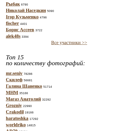
Рыбак
6790
Николай Наседкин
5090
Ігор Кузьменко
4796
fischer
4401
Борис Ассеев
3722
alek48s
3394
Все участники >>
Топ 15
по количеству фотографий:
mr.seniv
78286
Скилеф
56681
Галина Шаненко
51714
МНМ
35166
Магаз Анатолий
32292
Grozniy
22990
Crakodil
19166
haratoshka
17292
worldriko
14815