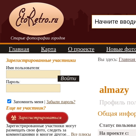
Старые фотографии городов
Главная
Карта
О проекте
Новые фот
Вы здесь:
Главная
Зарегистрированные участники
Имя пользователя:
Пароль:
almazy
Профиль пол
Запомнить меня |
Забыли пароль?
Еще не участник?
Общая инфор
Статус пользова
Зарегистрированные участники могут
размещать свои фото, следить за
На проекте с:
комментариями и многое другое...
Все плюсы