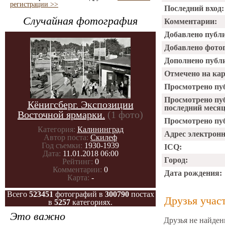
регистрации >>
Последний вход:
Случайная фотография
Комментарии:
Добавлено публ
Добавлено фото
Дополнено публ
Отмечено на ка
Просмотрено пу
Просмотрено пу
Кёнигсберг. Экспозиции
последний месяц
Восточной ярмарки.
(1 фото)
Просмотрено пуб
Категория:
Калининград
Адрес электрон
Автор поста:
Скилеф
Год съемки:
1930-1939
ICQ:
Дата:
11.01.2018 06:00
Город:
Рейтинг:
0
Комментарии:
0
Дата рождения:
Карта:
-
Всего
523451
фотографий в
300790
постах
Друзья учас
в
5257
категориях.
Это важно
Друзья не найден