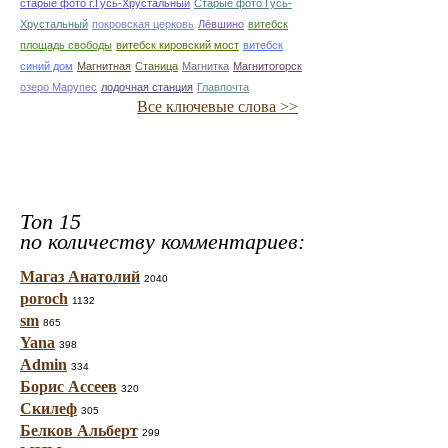
старые фото г.Гусь-Хрустальный
Старые фото Гусь-
Хрустальный
покровская церковь
Лёвшино
витебск
площадь свободы
витебск кировский мост
витебск
синий дом
Магнитная
Станица
Магнитка
Магнитогорск
озеро Марупес
лодочная станция
Главпочта
Все ключевые слова >>
Топ 15
по количеству комментариев:
Магаз Анатолий
2040
poroch
1132
sm
865
Yana
398
Admin
334
Борис Ассеев
320
Скилеф
305
Белков Альберт
299