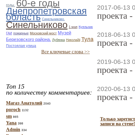
60-е годы
годы.
2017-06-13 
Днепропетровская
проекта -
область
Синельниково.
Синельниково
1 мая
Куяльник
Музей
2018-06-13 
ГАИ
пожарные
Московский мост
Тула
Березовского района.
проекта -
Лубянка
Николайii
Постоялая улица
Все ключевые слова >>
2019-06-13 
проекта -
Топ 15
2020-06-13 
по количеству комментариев:
проекта -
Магаз Анатолий
2040
poroch
1132
sm
865
Только зарегис
Yana
записи на стене!
398
Admin
334