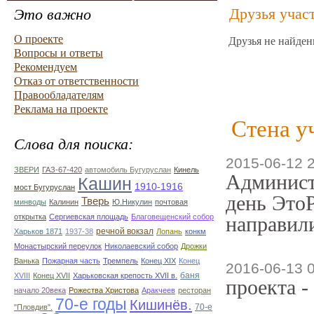
Друзья учас
Это важно
О проекте
Друзья не найден
Вопросы и ответы
Рекомендуем
Отказ от ответственности
Правообладателям
Реклама на проекте
Стена у
Слова для поиска:
2015-06-12 2
ЗВЕРИ
ГАЗ-67-420
автомобиль Бугуруслан
Кинель
Админист
Кашин
1910-1916
мост Бугуруслан
день ЭтоР
Тверь
минводы
Калинин
Ю.Никулин
почтовая
открытка
Сергиевская площадь
Благовещенский собор
направили
речной вокзал
Харьков 1871
1937-38
Лопань
конкм
Монастырский переулок
Николаевский собор
Дрожки
Ванька
Пожарная часть
Тремпель
Конец XIX
Конец
2016-06-13 
баня
XVIII
Конец XVII
Харьковская крепость XVII в.
проекта -
начало 20века
Рожества Христова
Аракчеев
ресторан
70-е годы
Кишинёв.
70-е
"Пловдив".