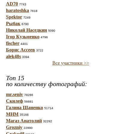
AD70
7743
haratoshka
7618
Spektor
7249
Рыбак
6790
Николай Наседкин
5090
Ігор Кузьменко
4796
fischer
4401
Борис Ассеев
3722
alek48s
3394
Все участники >>
Топ 15
по количеству фотографий:
mr.seniv
78286
Скилеф
56681
Галина Шаненко
51714
МНМ
35166
Магаз Анатолий
32292
Grozniy
22990
Crakodil