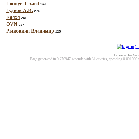
Lounge_Lizard
364
Гудков А.И.
274
Ed4x4
261
OVN
237
Рыковкин Владимир
225
Powered by
4im
Page generated in 0.270947 seconds with 31 queries, spending 0.09100