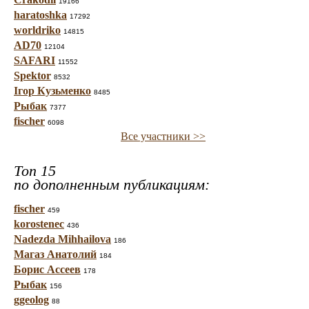
19166
haratoshka
17292
worldriko
14815
AD70
12104
SAFARI
11552
Spektor
8532
Ігор Кузьменко
8485
Рыбак
7377
fischer
6098
Все участники >>
Топ 15
по дополненным публикациям:
fischer
459
korostenec
436
Nadezda Mihhailova
186
Магаз Анатолий
184
Борис Ассеев
178
Рыбак
156
ggeolog
88