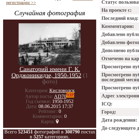
Статус пользова
регистрации >>
На проекте с:
Случайная фотография
Последний вход:
Комментарии:
Добавлено публ
Добавлено фото
Дополнено публ
Отмечено на ка
Просмотрено пу
Санаторий имени Г. К.
Орджоникидзе, 1950-1952
(1
Просмотрено пу
последний месяц
фото)
Просмотрено пуб
Категория:
Кисловодск
VIP
Адрес электрон
Автор поста:
AD70
Год съемки:
1950-1952
ICQ:
Дата:
08.06.2015 17:37
Рейтинг:
0
Город:
Комментарии:
0
Дата рождения:
Карта:
До следующего 
Всего
523451
фотографий в
300790
постах
в
5257
категориях.