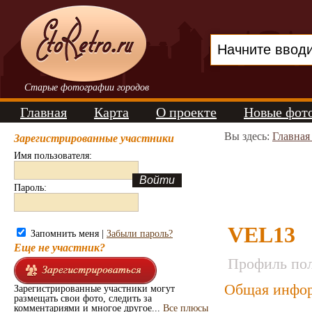
Старые фотографии городов
Главная
Карта
О проекте
Новые фот
Вы здесь:
Главная
Зарегистрированные участники
Имя пользователя:
Пароль:
VEL13
Запомнить меня |
Забыли пароль?
Еще не участник?
Профиль пол
Общая инфор
Зарегистрированные участники могут
размещать свои фото, следить за
комментариями и многое другое...
Все плюсы