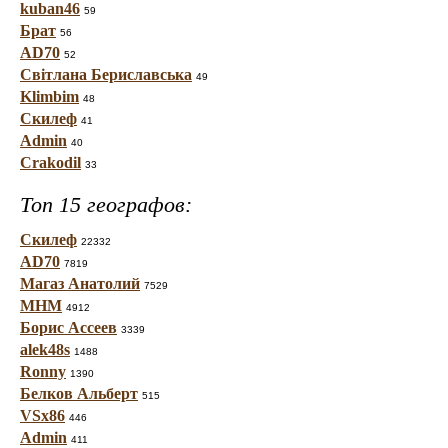
kuban46
59
Брат
56
AD70
52
Світлана Бериславська
49
Klimbim
48
Скилеф
41
Admin
40
Crakodil
33
Топ 15 географов:
Скилеф
22332
AD70
7819
Магаз Анатолий
7529
МНМ
4912
Борис Ассеев
3339
alek48s
1488
Ronny
1390
Белков Альберт
515
VSx86
446
Admin
411