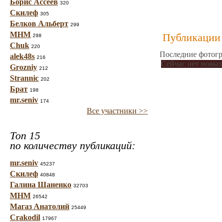
Борис Ассеев
320
Скилеф
305
Белков Альберт
299
МНМ
Публикации 
298
Chuk
220
Последние фотогр
alek48s
216
Сейчас нет новых
Grozniy
212
Strannic
202
Брат
198
mr.seniv
174
Все участники >>
Топ 15
по количеству публикаций:
mr.seniv
45237
Скилеф
40848
Галина Шаненко
32703
МНМ
26542
Магаз Анатолий
25449
Crakodil
17967