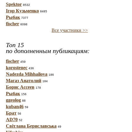
Spektor
8532
Ігор Кузьменко
8485
Рыбак
7377
fischer
6098
Все участники >>
Топ 15
по дополненным публикациям:
fischer
459
korostenec
436
Nadezda Mihhailova
186
Магаз Анатолий
184
Борис Ассеев
178
Рыбак
156
ggeolog
88
kuban46
59
Брат
56
AD70
52
Світлана Бериславська
49