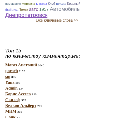
школа
помещение
Моторина
Князева
Клуб
Красный
Автомобиль
авто
1957
фабрика
Томск
Днепропетровск
Все ключевые слова >>
Топ 15
по количеству комментариев:
Магаз Анатолий
2040
poroch
1132
sm
865
Yana
398
Admin
334
Борис Ассеев
320
Скилеф
305
Белков Альберт
299
МНМ
298
Chuk
220