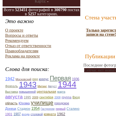
Карта:
-
Всего
523451
фотографий в
300790
постах
в
5257
категориях.
Стена участ
Это важно
О проекте
Только зарегис
записи на стене!
Вопросы и ответы
Рекомендуем
Отказ от ответственности
Правообладателям
Публикации 
Реклама на проекте
Последние фотогр
Слова для поиска:
Сейчас нет новых
Первая
1942
1936
ряд
корпус
Московский
1944
1943
Февраль
Митинг
Август
центральная
Выставка
повышенной
марта
августа
1995
2009
сентября
2008
группа
Вход
училище
область
Юзовка
городское
1954
Донецк
Стадион
Гастроном
первый
Сталино
1962
1907
1901
комната
входа
столовой