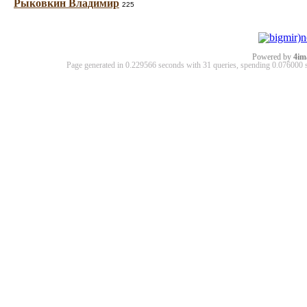
Рыковкин Владимир
225
Powered by
4im
Page generated in 0.229566 seconds with 31 queries, spending 0.07600