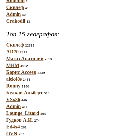
Klimbim
48
Скилеф
41
Admin
40
Crakodil
33
Топ 15 географов:
Скилеф
22332
AD70
7819
Магаз Анатолий
7529
МНМ
4912
Борис Ассеев
3339
alek48s
1488
Ronny
1390
Белков Альберт
515
VSx86
446
Admin
411
Lounge_Lizard
364
Гудков А.И.
274
Ed4x4
261
OVN
237