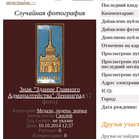
регистрации >>
Последний вход:
Случайная фотография
Комментарии:
Добавлено публ
Добавлено фото
Дополнено публ
Отмечено на ка
Просмотрено пу
Просмотрено пу
последний месяц
Просмотрено пуб
Адрес электрон
Знак "Здание Главного
ICQ:
Адмиралтейства" Ленинград
(2
Город:
фото)
Дата рождения:
Категория:
Медали, ордена, значки
Автор поста:
Скилеф
Год съемки:
не указан
Друзья учас
Дата:
10.10.2014 12:37
Рейтинг:
0
Комментарии:
0
Друзья не найден