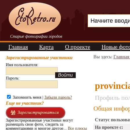
Старые фотографии городов
Главная
Карта
О проекте
Новые фот
Вы здесь:
Главная
Зарегистрированные участники
Имя пользователя:
Пароль:
provinci
Профиль пол
Запомнить меня |
Забыли пароль?
Еще не участник?
Общая инфор
Статус пользова
Зарегистрированные участники могут
размещать свои фото, следить за
На проекте с:
комментариями и многое другое...
Все плюсы