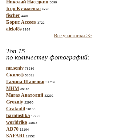
Николай Наседкин
5090
Ігор Кузьменко
4796
fischer
4401
Борис Ассеев
3722
alek48s
3394
Все участники >>
Топ 15
по количеству фотографий:
mr.seniv
78286
Скилеф
56681
Галина Шаненко
51714
МНМ
35166
Магаз Анатолий
32292
Grozniy
22990
Crakodil
19166
haratoshka
17292
worldriko
14815
AD70
12104
SAFARI
11552