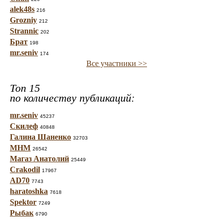
alek48s
216
Grozniy
212
Strannic
202
Брат
198
mr.seniv
174
Все участники >>
Топ 15
по количеству публикаций:
mr.seniv
45237
Скилеф
40848
Галина Шаненко
32703
МНМ
26542
Магаз Анатолий
25449
Crakodil
17967
AD70
7743
haratoshka
7618
Spektor
7249
Рыбак
6790