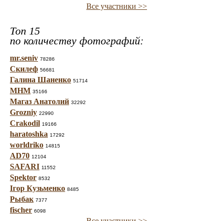
Все участники >>
Топ 15
по количеству фотографий:
mr.seniv
78286
Скилеф
56681
Галина Шаненко
51714
МНМ
35166
Магаз Анатолий
32292
Grozniy
22990
Crakodil
19166
haratoshka
17292
worldriko
14815
AD70
12104
SAFARI
11552
Spektor
8532
Ігор Кузьменко
8485
Рыбак
7377
fischer
6098
Все участники >>