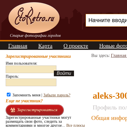
Старые фотографии городов
Главная
Карта
О проекте
Новые фот
Вы здесь:
Главная
Зарегистрированные участники
Имя пользователя:
Пароль:
aleks-30
Запомнить меня |
Забыли пароль?
Еще не участник?
Профиль пол
Общая инфор
Зарегистрированные участники могут
размещать свои фото, следить за
комментариями и многое другое...
Все плюсы