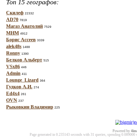
Топ 15 географов:
Скилеф
22332
AD70
7819
Магаз Анатолий
7529
МНМ
4912
Борис Ассеев
3339
alek48s
1488
Ronny
1390
Белков Альберт
515
VSx86
446
Admin
411
Lounge_Lizard
364
Гудков А.И.
274
Ed4x4
261
OVN
237
Рыковкин Владимир
225
Powered by
4im
Page generated in 0.235143 seconds with 31 queries, spending 0.08900