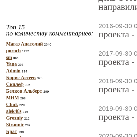
направили
2016-09-30 
Топ 15
проекта -
по количеству комментариев:
Магаз Анатолий
2040
poroch
1132
2017-09-30 
sm
865
проекта -
Yana
398
Admin
334
Борис Ассеев
320
2018-09-30 
Скилеф
305
проекта -
Белков Альберт
299
МНМ
298
Chuk
220
2019-09-30 
alek48s
216
проекта -
Grozniy
212
Strannic
202
Брат
198
2020-09-30 