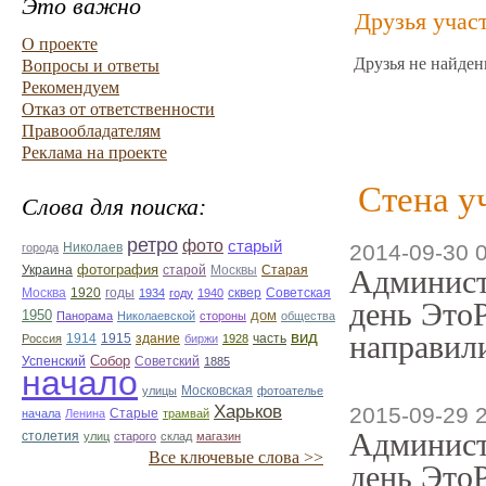
Это важно
Друзья учас
О проекте
Друзья не найден
Вопросы и ответы
Рекомендуем
Отказ от ответственности
Правообладателям
Реклама на проекте
Стена у
Слова для поиска:
ретро
фото
старый
Николаев
2014-09-30 
города
фотография
Украина
Старая
старой
Москвы
Админист
Москва
1920
годы
сквер
1934
году
1940
Советская
день ЭтоР
1950
дом
Панорама
Николаевской
стороны
общества
вид
направили
1914
1915
здание
Россия
биржи
1928
часть
Собор
Успенский
Советский
1885
начало
улицы
Московская
фотоателье
Харьков
2015-09-29 
Старые
начала
Ленина
трамвай
Админист
столетия
улиц
старого
склад
магазин
Все ключевые слова >>
день ЭтоР