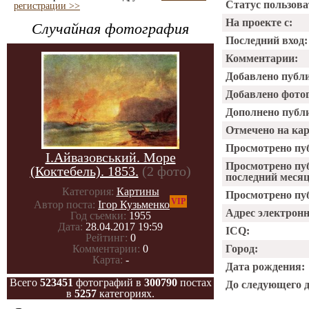
Статус пользова
регистрации >>
На проекте с:
Случайная фотография
Последний вход:
Комментарии:
Добавлено публ
Добавлено фото
Дополнено публ
Отмечено на ка
Просмотрено пу
І.Айвазовський. Море
Просмотрено пу
(Коктебель). 1853.
(2 фото)
последний месяц
Категория:
Картины
Просмотрено пуб
VIP
Автор поста:
Ігор Кузьменко
Адрес электрон
Год съемки:
1955
Дата:
28.04.2017 19:59
ICQ:
Рейтинг:
0
Город:
Комментарии:
0
Карта:
-
Дата рождения:
Всего
523451
фотографий в
300790
постах
До следующего 
в
5257
категориях.