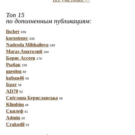
Топ 15
по дополненным публикациям:
fischer
459
korostenec
436
Nadezda Mihhailova
186
Магаз Анатолий
184
Борис Ассеев
178
Рыбак
156
ggeolog
88
kuban46
59
Брат
56
AD70
52
Світлана Бериславська
49
Klimbim
48
Скилеф
41
Admin
40
Crakodil
33