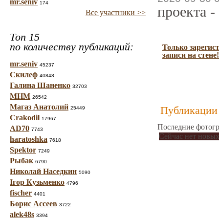
mr.seniv
174
проекта -
Все участники >>
Топ 15
по количеству публикаций:
Только зарегис
записи на стене!
mr.seniv
45237
Скилеф
40848
Галина Шаненко
32703
МНМ
26542
Магаз Анатолий
Публикации 
25449
Crakodil
17967
Последние фотогр
AD70
7743
Сейчас нет новых
haratoshka
7618
Spektor
7249
Рыбак
6790
Николай Наседкин
5090
Ігор Кузьменко
4796
fischer
4401
Борис Ассеев
3722
alek48s
3394