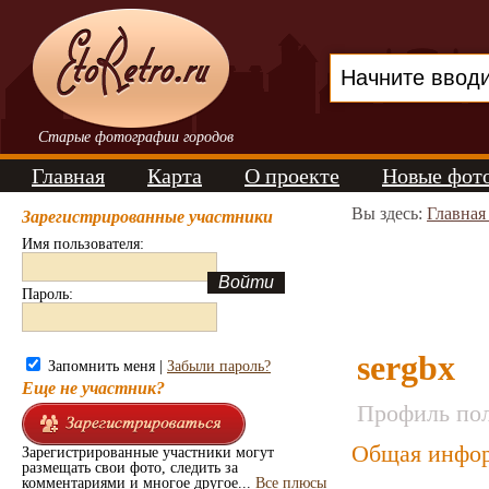
Старые фотографии городов
Главная
Карта
О проекте
Новые фот
Вы здесь:
Главная
Зарегистрированные участники
Имя пользователя:
Пароль:
sergbx
Запомнить меня |
Забыли пароль?
Еще не участник?
Профиль пол
Общая инфор
Зарегистрированные участники могут
размещать свои фото, следить за
комментариями и многое другое...
Все плюсы