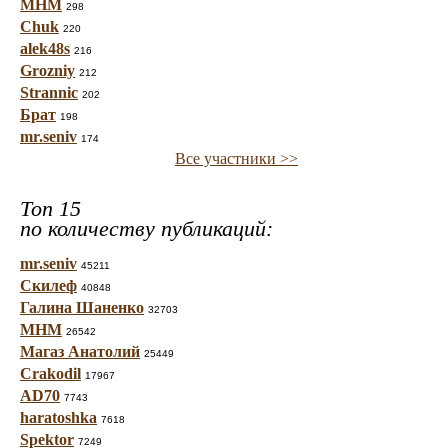
МНМ
298
Chuk
220
alek48s
216
Grozniy
212
Strannic
202
Брат
198
mr.seniv
174
Все участники >>
Топ 15
по количеству публикаций:
mr.seniv
45211
Скилеф
40848
Галина Шаненко
32703
МНМ
26542
Магаз Анатолий
25449
Crakodil
17967
AD70
7743
haratoshka
7618
Spektor
7249