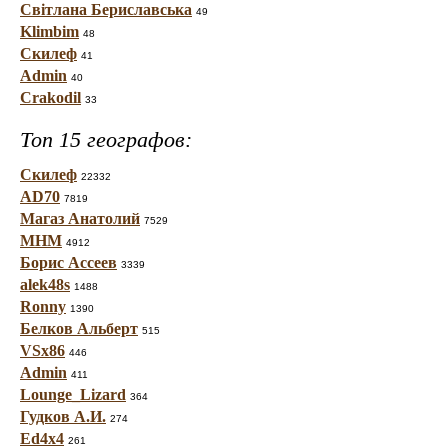
Світлана Бериславська
49
Klimbim
48
Скилеф
41
Admin
40
Crakodil
33
Топ 15 географов:
Скилеф
22332
AD70
7819
Магаз Анатолий
7529
МНМ
4912
Борис Ассеев
3339
alek48s
1488
Ronny
1390
Белков Альберт
515
VSx86
446
Admin
411
Lounge_Lizard
364
Гудков А.И.
274
Ed4x4
261