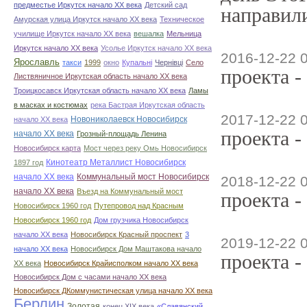
предместье Иркутск начало ХХ века
Детский сад
направили
Амурская улица Иркутск начало ХХ века
Техническое
училище Иркутск начало ХХ века
вешалка
Мельница
Иркутск начало ХХ века
Усолье Иркутск начало ХХ века
2016-12-22 
Ярославль
такси
1999
окно
Купальні
Чернівці
Село
проекта -
Листвяничное Иркутская область начало ХХ века
Троицкосавск Иркутская область начало ХХ века
Ламы
в масках и костюмах
река Бастрая Иркутская область
2017-12-22 
Новониколаевск Новосибирск
начало ХХ века
проекта -
начало ХХ века
Грозный-площадь Ленина
Новосибирск карта
Мост через реку Омь Новосибирск
Кинотеатр Металлист Новосибирск
1897 год
начало ХХ века
Коммунальный мост Новосибирск
2018-12-22 
начало ХХ века
Въезд на Коммунальный мост
проекта -
Новосибирск 1960 год
Путепровод над Красным
Новосибирск 1960 год
Дом грузчика Новосибирск
начало ХХ века
Новосибирск Красный проспект
3
2019-12-22 
начало ХХ века
Новосибирск Дом Маштакова начало
проекта -
ХХ века
Новосибирск Крайисполком начало ХХ века
Новосибирск Дом с часами начало ХХ века
Новосибирск ДКоммунистическая улица начало ХХ века
Берлин
Золотая
конец ХІХ века
«Славянский