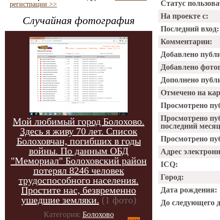
Статус пользова
регистрации >>
На проекте с:
Случайная фотография
Последний вход:
Комментарии:
Добавлено публ
Добавлено фото
Дополнено публ
Отмечено на ка
Просмотрено пу
Просмотрено пу
Мой любимый город Болохово.
последний месяц
Здесь я живу 70 лет. Список
Просмотрено пуб
Болоховчан, погибших в годы
войны. По данным ОБД
Адрес электрон
"Мемориал" Болоховский район
ICQ:
потерял 8246 человек
Город:
трудоспособного населения.
Простите нас, безвременно
Дата рождения:
ушедшие земляки.
(1 фото)
До следующего 
Категория:
Болохово