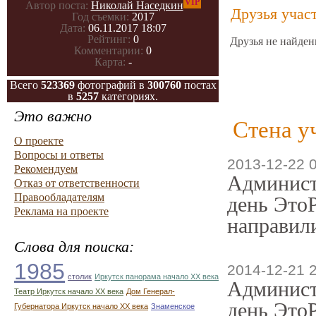
VIP
Автор поста:
Николай Наседкин
Друзья учас
Год съемки:
2017
Дата:
06.11.2017 18:07
Рейтинг:
0
Друзья не найден
Комментарии:
0
Карта:
-
Всего
523369
фотографий в
300760
постах
в
5257
категориях.
Это важно
Стена у
О проекте
Вопросы и ответы
2013-12-22 
Рекомендуем
Админист
Отказ от ответственности
Правообладателям
день ЭтоР
Реклама на проекте
направили
Слова для поиска:
1985
2014-12-21 
столик
Иркутск панорама начало ХХ века
Админист
Театр Иркутск начало ХХ века
Дом Генерал-
день ЭтоР
Губернатора Иркутск начало ХХ века
Знаменское