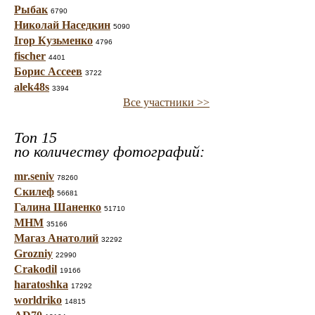
Рыбак
6790
Николай Наседкин
5090
Ігор Кузьменко
4796
fischer
4401
Борис Ассеев
3722
alek48s
3394
Все участники >>
Топ 15
по количеству фотографий:
mr.seniv
78260
Скилеф
56681
Галина Шаненко
51710
МНМ
35166
Магаз Анатолий
32292
Grozniy
22990
Crakodil
19166
haratoshka
17292
worldriko
14815