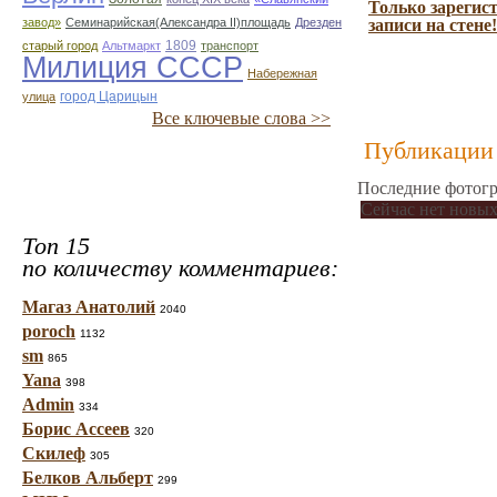
Только зарегис
завод»
Семинарийская(Александра II)площадь
Дрезден
записи на стене!
1809
старый город
Альтмаркт
транспорт
Милиция СССР
Набережная
город Царицын
улица
Все ключевые слова >>
Публикации 
Последние фотогр
Сейчас нет новых
Топ 15
по количеству комментариев:
Магаз Анатолий
2040
poroch
1132
sm
865
Yana
398
Admin
334
Борис Ассеев
320
Скилеф
305
Белков Альберт
299