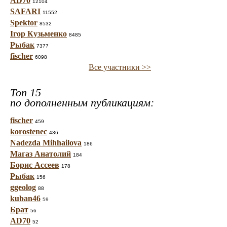
AD70
12104
SAFARI
11552
Spektor
8532
Ігор Кузьменко
8485
Рыбак
7377
fischer
6098
Все участники >>
Топ 15
по дополненным публикациям:
fischer
459
korostenec
436
Nadezda Mihhailova
186
Магаз Анатолий
184
Борис Ассеев
178
Рыбак
156
ggeolog
88
kuban46
59
Брат
56
AD70
52