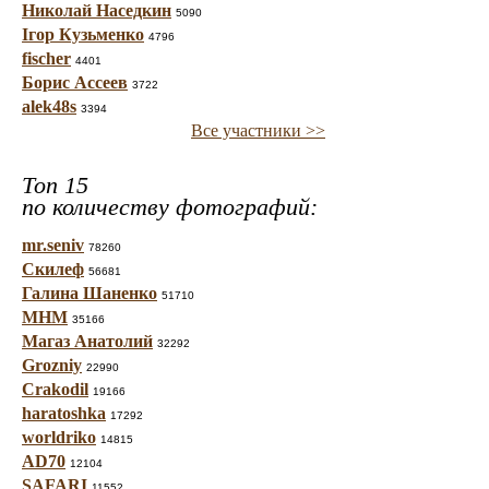
Николай Наседкин
5090
Ігор Кузьменко
4796
fischer
4401
Борис Ассеев
3722
alek48s
3394
Все участники >>
Топ 15
по количеству фотографий:
mr.seniv
78260
Скилеф
56681
Галина Шаненко
51710
МНМ
35166
Магаз Анатолий
32292
Grozniy
22990
Crakodil
19166
haratoshka
17292
worldriko
14815
AD70
12104
SAFARI
11552