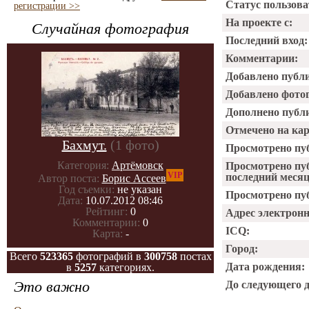
Статус пользова
регистрации >>
На проекте с:
Случайная фотография
Последний вход:
Комментарии:
Добавлено публ
Добавлено фото
Дополнено публ
Отмечено на ка
Бахмут.
(1 фото)
Просмотрено пу
Категория:
Артёмовск
Просмотрено пу
VIP
последний месяц
Автор поста:
Борис Ассеев
Год съемки:
не указан
Просмотрено пуб
Дата:
10.07.2012 08:46
Рейтинг:
0
Адрес электрон
Комментарии:
0
ICQ:
Карта:
-
Город:
Всего
523365
фотографий в
300758
постах
Дата рождения:
в
5257
категориях.
Это важно
До следующего 