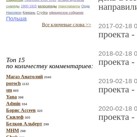
направили
снаряды
1900-1915
велосипеды
транспаранты
Орда
Наполеон
Клевань
Стубла
офицерское собрание
Польша
Все ключевые слова >>
2017-02-18 
проекта -
2018-02-18 
Топ 15
проекта -
по количеству комментариев:
Магаз Анатолий
2040
2019-02-18 
poroch
1132
проекта -
sm
865
Yana
398
Admin
334
2020-02-18 
Борис Ассеев
320
проекта -
Скилеф
305
Белков Альберт
299
МНМ
298