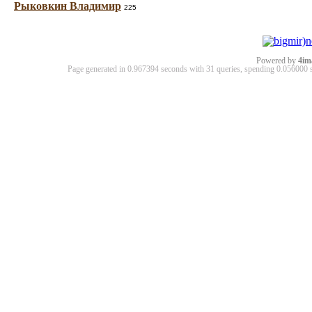
Рыковкин Владимир
225
Powered by
4im
Page generated in 0.967394 seconds with 31 queries, spending 0.05600