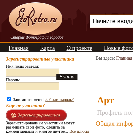
Старые фотографии городов
Главная
Карта
О проекте
Новые фот
Вы здесь:
Главная
Зарегистрированные участники
Имя пользователя:
Пароль:
Арт
Запомнить меня |
Забыли пароль?
Еще не участник?
Профиль пол
Общая инфор
Зарегистрированные участники могут
размещать свои фото, следить за
комментариями и многое другое...
Все плюсы