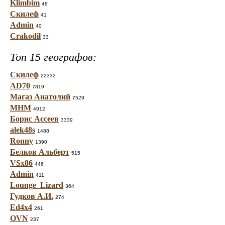
Klimbim
48
Скилеф
41
Admin
40
Crakodil
33
Топ 15 географов:
Скилеф
22332
AD70
7819
Магаз Анатолий
7529
МНМ
4912
Борис Ассеев
3339
alek48s
1488
Ronny
1390
Белков Альберт
515
VSx86
446
Admin
411
Lounge_Lizard
364
Гудков А.И.
274
Ed4x4
261
OVN
237