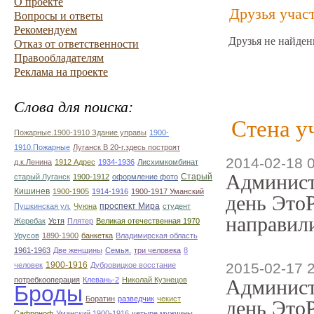
О проекте
Друзья учас
Вопросы и ответы
Рекомендуем
Друзья не найден
Отказ от ответственности
Правообладателям
Реклама на проекте
Слова для поиска:
Стена у
Пожарные.1900-1910 Здание управы
1900-
1910.Пожарные
Луганск В 20-г.здесь построят
2014-02-18 
д.к.Ленина
1912 Адрес
1934-1936
Лисхимкомбинат
Админист
Старый
старый Луганск
1900-1912
оформление фото
Кишинев
1900-1905
1914-1916
1900-1917 Уманский
день ЭтоР
проспект Мира
Пушкинская ул.
Чуюна
студент
направили
Жеребак
Устя
Плятер
Великая отечественная 1970
Урусов
1890-1900
банкетка
Владимирская область
1961-1963
Две женщины
Семья.
три человека
8
1900-1916
2015-02-17 
человек
Дубровицкое восстание
потребкооперация
Клевань-2
Николай Кузнецов
Админист
Броды
Боратин
разведчик
чекист
день ЭтоР
Сафроноф
Уманский 1900-1916
четыре мужчины