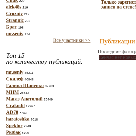
Chuk
220
Только зарегис
alek48s
записи на стене!
216
Grozniy
212
Strannic
202
Брат
198
mr.seniv
174
Публикации 
Все участники >>
Последние фотогр
Топ 15
Сейчас нет новых
по количеству публикаций:
mr.seniv
45211
Скилеф
40848
Галина Шаненко
32703
МНМ
26542
Магаз Анатолий
25449
Crakodil
17967
AD70
7743
haratoshka
7618
Spektor
7249
Рыбак
6790