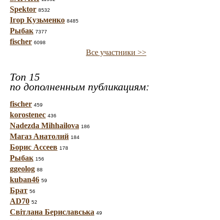
Spektor
8532
Ігор Кузьменко
8485
Рыбак
7377
fischer
6098
Все участники >>
Топ 15
по дополненным публикациям:
fischer
459
korostenec
436
Nadezda Mihhailova
186
Магаз Анатолий
184
Борис Ассеев
178
Рыбак
156
ggeolog
88
kuban46
59
Брат
56
AD70
52
Світлана Бериславська
49