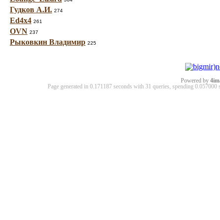
Гудков А.И.
274
Ed4x4
261
OVN
237
Рыковкин Владимир
225
Powered by
4im
Page generated in 0.171187 seconds with 31 queries, spending 0.05700