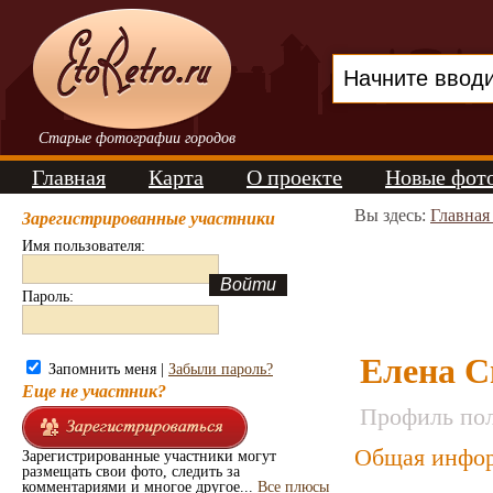
Старые фотографии городов
Главная
Карта
О проекте
Новые фот
Вы здесь:
Главная
Зарегистрированные участники
Имя пользователя:
Пароль:
Елена С
Запомнить меня |
Забыли пароль?
Еще не участник?
Профиль пол
Общая инфор
Зарегистрированные участники могут
размещать свои фото, следить за
комментариями и многое другое...
Все плюсы