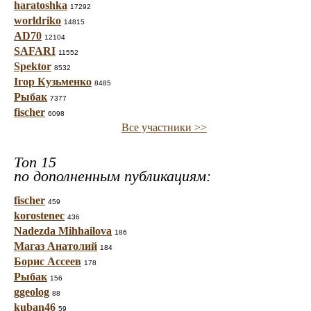
haratoshka
17292
worldriko
14815
AD70
12104
SAFARI
11552
Spektor
8532
Ігор Кузьменко
8485
Рыбак
7377
fischer
6098
Все участники >>
Топ 15
по дополненным публикациям:
fischer
459
korostenec
436
Nadezda Mihhailova
186
Магаз Анатолий
184
Борис Ассеев
178
Рыбак
156
ggeolog
88
kuban46
59