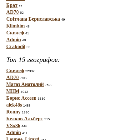
Брат
56
AD70
52
Світлана Бериславська
49
Klimbim
48
Скилеф
41
Admin
40
Crakodil
33
Топ 15 географов:
Скилеф
22332
AD70
7819
Магаз Анатолий
7529
МНМ
4912
Борис Ассеев
3339
alek48s
1488
Ronny
1390
Белков Альберт
515
VSx86
446
Admin
411
Lounge_Lizard
364