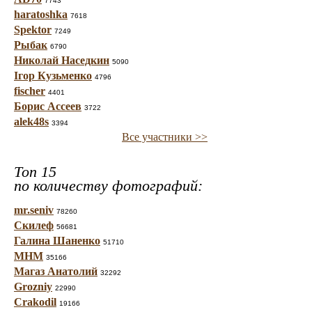
7743
haratoshka
7618
Spektor
7249
Рыбак
6790
Николай Наседкин
5090
Ігор Кузьменко
4796
fischer
4401
Борис Ассеев
3722
alek48s
3394
Все участники >>
Топ 15
по количеству фотографий:
mr.seniv
78260
Скилеф
56681
Галина Шаненко
51710
МНМ
35166
Магаз Анатолий
32292
Grozniy
22990
Crakodil
19166