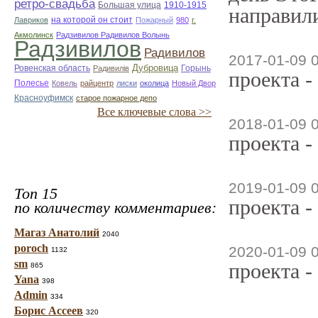
ретро-свадьба
Большая улица
1910-1915
направили
на которой он стоит
Лавриков
Пожарный
980
г.
Акмолинск
Радзивилов Радивилов Волынь
Радзивилов
Радивилов
2017-01-09 
Дубровица
Ровенская область
Горынь
Радивилiв
проекта -
Полесье
Ковель
райцентр
лиски
околица
Новый Двор
Красноуфимск
старое пожарное депо
Все ключевые слова >>
2018-01-09 
проекта -
2019-01-09 
Топ 15
проекта -
по количеству комментариев:
Магаз Анатолий
2040
poroch
2020-01-09 
1132
sm
проекта -
865
Yana
398
Admin
334
Борис Ассеев
320