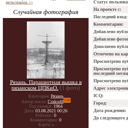
Статус пользова
регистрации >>
На проекте с:
Случайная фотография
Последний вход:
Комментарии:
Добавлено публ
Добавлено фото
Дополнено публ
Отмечено на ка
Просмотрено пу
Просмотрено пу
последний месяц
Просмотрено пуб
Рязань. Парашютная вышка в
рязанском ЦПКиО.
(1 фото)
Адрес электрон
ICQ:
Категория:
Рязань
VIP
Автор поста:
Crakodil
Город:
Год съемки:
1964
Дата рождения:
Дата:
03.08.2021 00:26
Рейтинг:
0
До следующего 
Комментарии:
0
Карта:
-