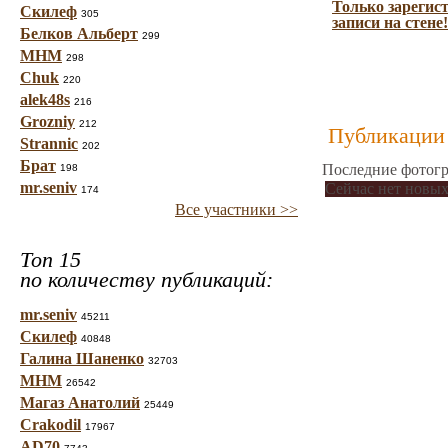
Только зарегис
Скилеф
305
записи на стене!
Белков Альберт
299
МНМ
298
Chuk
220
alek48s
216
Grozniy
212
Публикации 
Strannic
202
Брат
Последние фотогр
198
mr.seniv
Сейчас нет новых
174
Все участники >>
Топ 15
по количеству публикаций:
mr.seniv
45211
Скилеф
40848
Галина Шаненко
32703
МНМ
26542
Магаз Анатолий
25449
Crakodil
17967
AD70