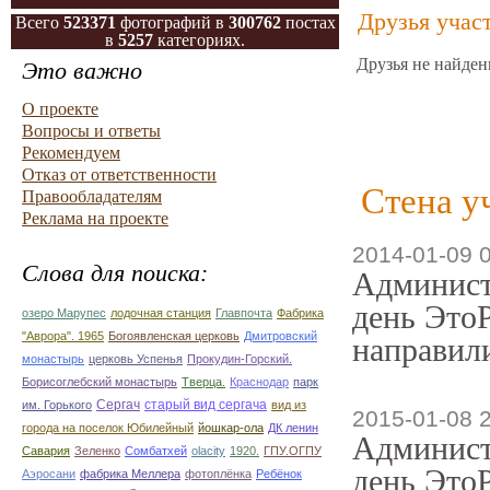
Друзья учас
Всего
523371
фотографий в
300762
постах
в
5257
категориях.
Друзья не найден
Это важно
О проекте
Вопросы и ответы
Рекомендуем
Отказ от ответственности
Стена у
Правообладателям
Реклама на проекте
2014-01-09 
Слова для поиска:
Админист
день ЭтоР
озеро Марупес
лодочная станция
Главпочта
Фабрика
"Аврора". 1965
Богоявленская церковь
Дмитровский
направили
монастырь
церковь Успенья
Прокудин-Горский.
Борисоглебский монастырь
Тверца.
Краснодар
парк
Сергач
старый вид сергача
им. Горького
вид из
2015-01-08 
города на поселок Юбилейный
йошкар-ола
ДК ленин
Админист
Савария
Зеленко
Сомбатхей
olacity
1920.
ГПУ.ОГПУ
день ЭтоР
Аэросани
фабрика Меллера
фотоплёнка
Ребёнок