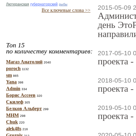
Лютеранская
губернаторский
рыбы
2015-05-09 
Все ключевые слова >>
Админист
день ЭтоР
направили
Топ 15
по количеству комментариев:
2017-05-10 
проекта -
Магаз Анатолий
2040
poroch
1132
sm
865
2018-05-10 
Yana
398
проекта -
Admin
334
Борис Ассеев
320
Скилеф
305
2019-05-10 
Белков Альберт
299
проекта -
МНМ
298
Chuk
220
alek48s
216
2020-05-10 
Grozniy
212