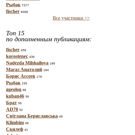
Рыбак
7377
fischer
6098
Все участники >>
Топ 15
по дополненным публикациям:
fischer
459
korostenec
436
Nadezda Mihhailova
186
Магаз Анатолий
184
Борис Ассеев
178
Рыбак
156
ggeolog
88
kuban46
59
Брат
56
AD70
52
Світлана Бериславська
49
Klimbim
48
Скилеф
41