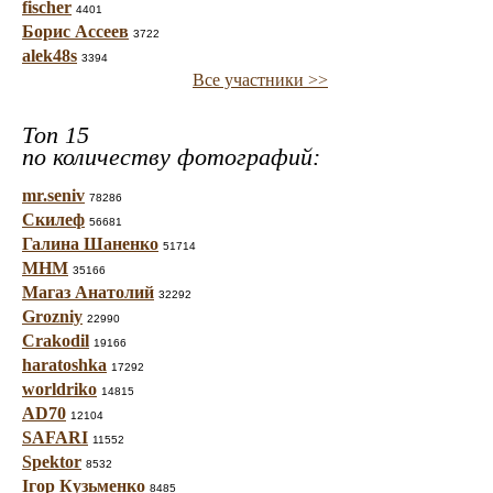
fischer
4401
Борис Ассеев
3722
alek48s
3394
Все участники >>
Топ 15
по количеству фотографий:
mr.seniv
78286
Скилеф
56681
Галина Шаненко
51714
МНМ
35166
Магаз Анатолий
32292
Grozniy
22990
Crakodil
19166
haratoshka
17292
worldriko
14815
AD70
12104
SAFARI
11552
Spektor
8532
Ігор Кузьменко
8485