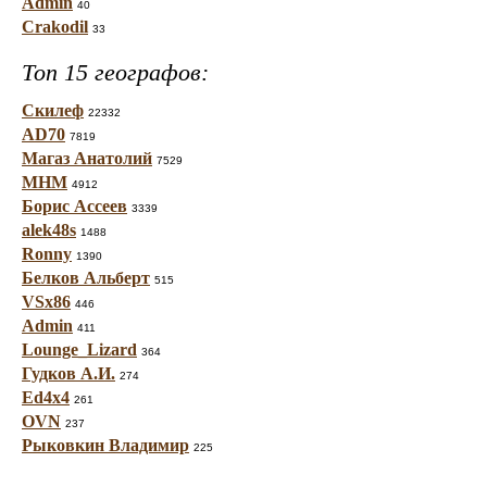
Admin
40
Crakodil
33
Топ 15 географов:
Скилеф
22332
AD70
7819
Магаз Анатолий
7529
МНМ
4912
Борис Ассеев
3339
alek48s
1488
Ronny
1390
Белков Альберт
515
VSx86
446
Admin
411
Lounge_Lizard
364
Гудков А.И.
274
Ed4x4
261
OVN
237
Рыковкин Владимир
225