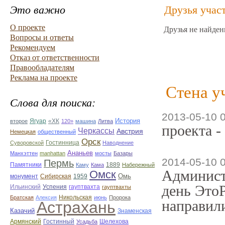
Это важно
Друзья учас
О проекте
Друзья не найден
Вопросы и ответы
Рекомендуем
Отказ от ответственности
Правообладателям
Реклама на проекте
Стена у
Слова для поиска:
2013-05-10 
История
Ягуар
второе
«ХК
120»
машина
Литва
проекта -
Черкассы
Австрия
Немецкая
общественный
Орск
Суворовской
Гостинница
Наводнение
Ананьев
Манхэттен
manhattan
мосты
Базары
2014-05-10 
Пермь
Памятники
Каму
Кама
1889
Набережный
Админист
Омск
Омь
монумент
Сибирская
1959
день ЭтоР
Ильинский
Успения
гауптвахта
гауптвахты
Никольская
Братская
Алексия
июнь
Пророка
направили
Астрахань
Казачий
Знаменская
Армянский
Гостинный
Усадьба
Шелехова