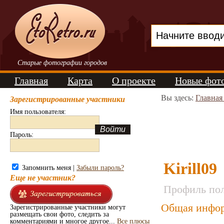
Старые фотографии городов
Главная
Карта
О проекте
Новые фот
Вы здесь:
Главная
Зарегистрированные участники
Имя пользователя:
Пароль:
Kirill09
Запомнить меня |
Забыли пароль?
Еще не участник?
Профиль пол
Общая инфор
Зарегистрированные участники могут
размещать свои фото, следить за
комментариями и многое другое...
Все плюсы