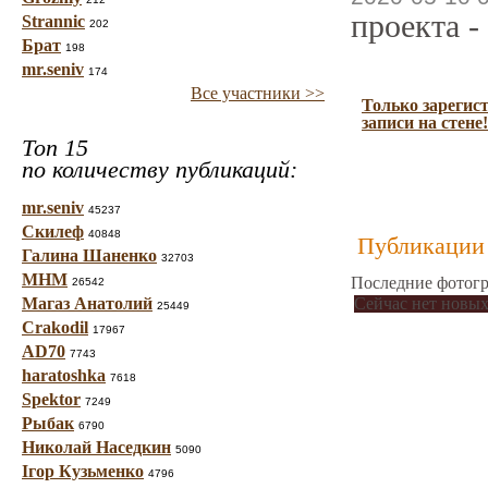
проекта -
Strannic
202
Брат
198
mr.seniv
174
Все участники >>
Только зарегис
записи на стене!
Топ 15
по количеству публикаций:
mr.seniv
45237
Скилеф
40848
Публикации 
Галина Шаненко
32703
МНМ
Последние фотогр
26542
Магаз Анатолий
Сейчас нет новых
25449
Crakodil
17967
AD70
7743
haratoshka
7618
Spektor
7249
Рыбак
6790
Николай Наседкин
5090
Ігор Кузьменко
4796