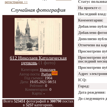
Статус пользова
регистрации >>
На проекте с:
Случайная фотография
Последний вход:
Комментарии:
Добавлено публ
Добавлено фото
Дополнено публ
Отмечено на ка
Просмотрено пу
612 Николаев Католическая
Просмотрено пу
последний месяц
церковь
(1 фото)
Просмотрено пуб
Категория:
Николаев
VIP
Адрес электрон
Автор поста:
Рыбак
Год съемки:
1904
ICQ:
Дата:
19.05.2021 08:51
Рейтинг:
0
Город:
Комментарии:
0
Дата рождения:
Карта:
-
До следующего 
Всего
523451
фотографий в
300790
постах
в
5257
категориях.