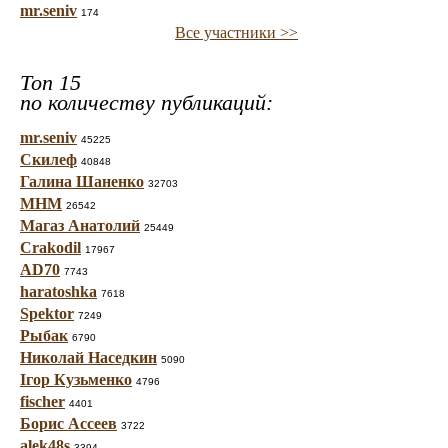
mr.seniv
174
Все участники >>
Топ 15
по количеству публикаций:
mr.seniv
45225
Скилеф
40848
Галина Шаненко
32703
МНМ
26542
Магаз Анатолий
25449
Crakodil
17967
AD70
7743
haratoshka
7618
Spektor
7249
Рыбак
6790
Николай Наседкин
5090
Ігор Кузьменко
4796
fischer
4401
Борис Ассеев
3722
alek48s
3394