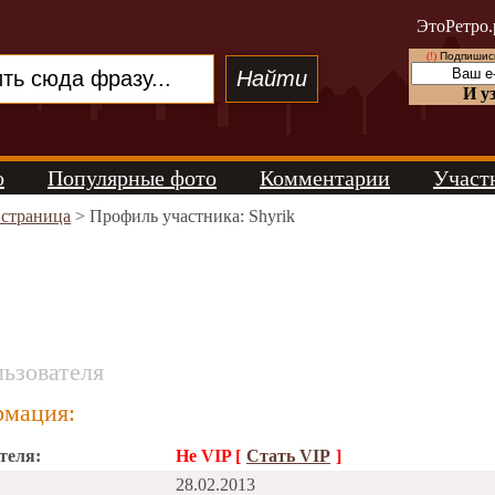
ЭтоРетро.
(!)
Подпишись
И у
о
Популярные фото
Комментарии
Участ
 страница
> Профиль участника: Shyrik
ьзователя
мация:
теля:
Не VIP [
Стать VIP
]
28.02.2013