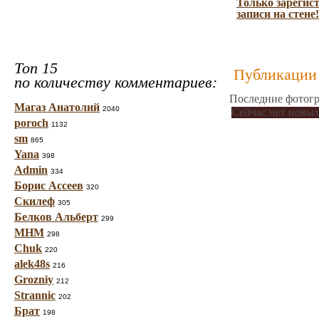
Только зарегис
записи на стене!
Топ 15
Публикации 
по количеству комментариев:
Последние фотогр
Магаз Анатолий
2040
Сейчас нет новых
poroch
1132
sm
865
Yana
398
Admin
334
Борис Ассеев
320
Скилеф
305
Белков Альберт
299
МНМ
298
Chuk
220
alek48s
216
Grozniy
212
Strannic
202
Брат
198