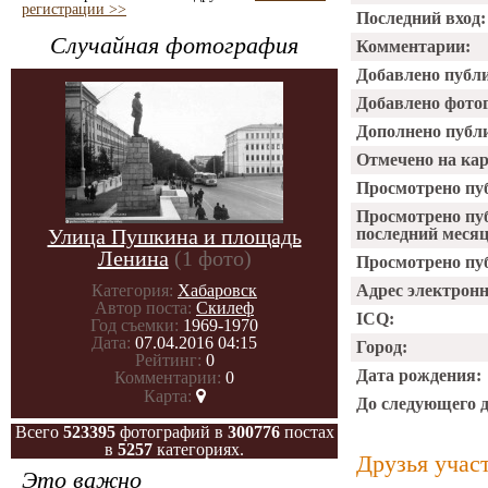
регистрации >>
Последний вход:
Случайная фотография
Комментарии:
Добавлено публ
Добавлено фото
Дополнено публ
Отмечено на ка
Просмотрено пу
Просмотрено пу
Улица Пушкина и площадь
последний месяц
Ленина
(1 фото)
Просмотрено пуб
Категория:
Хабаровск
Адрес электрон
Автор поста:
Скилеф
ICQ:
Год съемки:
1969-1970
Дата:
07.04.2016 04:15
Город:
Рейтинг:
0
Дата рождения:
Комментарии:
0
Карта:
До следующего 
Всего
523395
фотографий в
300776
постах
в
5257
категориях.
Друзья учас
Это важно