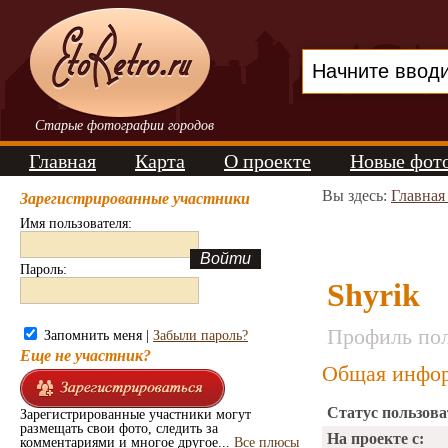
Старые фотографии городов
Главная
Карта
О проекте
Новые фот
Вы здесь:
Главная
Зарегистрированные участники
Имя пользователя:
Пароль:
Shyrik
Профиль пол
Запомнить меня |
Забыли пароль?
Еще не участник?
Общая инфор
Статус пользова
Зарегистрированные участники могут
размещать свои фото, следить за
На проекте с:
комментариями и многое другое...
Все плюсы