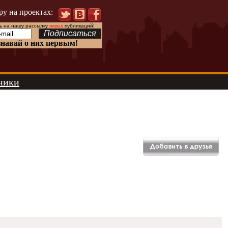
ру на проектах:
 на нашу рассылку
новых
публикаций!
знавай о них первым!
ники