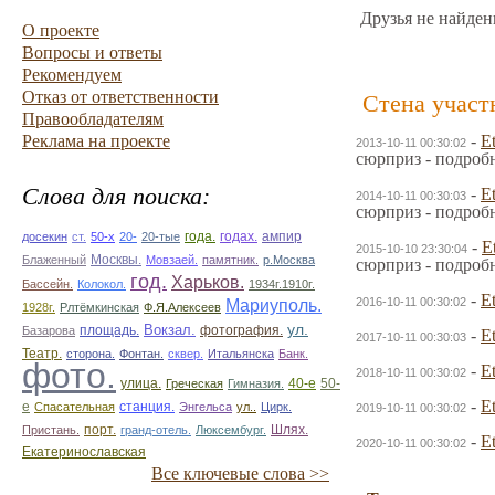
Друзья не найден
О проекте
Вопросы и ответы
Рекомендуем
Отказ от ответственности
Стена участ
Правообладателям
Реклама на проекте
-
Et
2013-10-11 00:30:02
сюрприз - подроб
Слова для поиска:
-
Et
2014-10-11 00:30:03
сюрприз - подроб
ампир
досекин
ст.
50-х
20-
20-тые
года.
годах.
-
E
2015-10-10 23:30:04
Блаженный
Москвы.
Мовзаей.
памятник.
р.Москва
сюрприз - подроб
год.
Харьков.
Бассейн.
Колокол.
1934г.1910г.
-
Et
2016-10-11 00:30:02
Мариуполь.
1928г.
Рлтёмкинская
Ф.Я.Алексеев
ул.
площадь.
Вокзал.
фотография.
Базарова
-
Et
2017-10-11 00:30:03
Театр.
сторона.
Фонтан.
сквер.
Итальянска
Банк.
фото.
-
Et
2018-10-11 00:30:02
улица.
50-
Греческая
Гимназия.
40-е
-
Et
е
Спасательная
станция.
Энгельса
ул..
Цирк.
2019-10-11 00:30:02
Пристань.
порт.
гранд-отель.
Люксембург.
Шлях.
-
Et
2020-10-11 00:30:02
Екатеринославская
Все ключевые слова >>