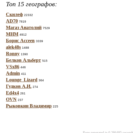
Топ 15 географов:
Скилеф
22332
AD70
7819
Магаз Анатолий
7529
МНМ
4912
Борис Ассеев
3339
alek48s
1488
Ronny
1390
Белков Альберт
515
VSx86
446
Admin
411
Lounge_Lizard
364
Гудков А.И.
274
Ed4x4
261
OVN
237
Рыковкин Владимир
225
Page generated in 0.286495 secon