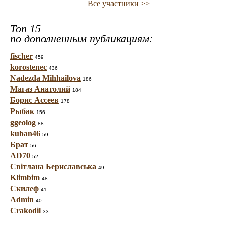
Все участники >>
Топ 15
по дополненным публикациям:
fischer
459
korostenec
436
Nadezda Mihhailova
186
Магаз Анатолий
184
Борис Ассеев
178
Рыбак
156
ggeolog
88
kuban46
59
Брат
56
AD70
52
Світлана Бериславська
49
Klimbim
48
Скилеф
41
Admin
40
Crakodil
33