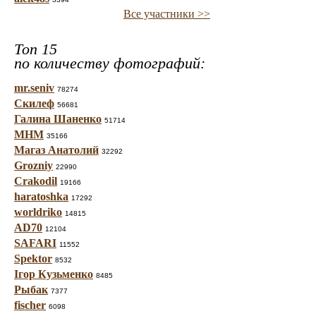
Все участники >>
Топ 15
по количеству фотографий:
mr.seniv
78274
Скилеф
56681
Галина Шаненко
51714
МНМ
35166
Магаз Анатолий
32292
Grozniy
22990
Crakodil
19166
haratoshka
17292
worldriko
14815
AD70
12104
SAFARI
11552
Spektor
8532
Ігор Кузьменко
8485
Рыбак
7377
fischer
6098