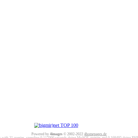
Powered by
4images
© 2002-2022
4homepages.de
ds with 31 queries, spending 0.117000 seconds doing MySQL queries and 0.169495 doing PHP