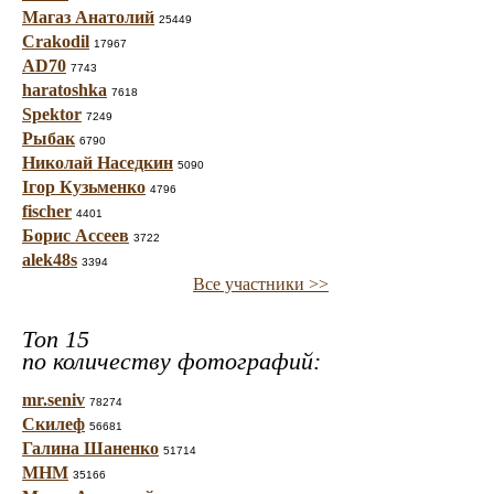
Магаз Анатолий
25449
Crakodil
17967
AD70
7743
haratoshka
7618
Spektor
7249
Рыбак
6790
Николай Наседкин
5090
Ігор Кузьменко
4796
fischer
4401
Борис Ассеев
3722
alek48s
3394
Все участники >>
Топ 15
по количеству фотографий:
mr.seniv
78274
Скилеф
56681
Галина Шаненко
51714
МНМ
35166