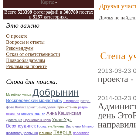
Карта:
-
Друзья учас
Всего
523399
фотографий в
300780
постах
в
5257
категориях.
Друзья не найден
Это важно
О проекте
Вопросы и ответы
Рекомендуем
Стена у
Отказ от ответственности
Правообладателям
Реклама на проекте
2013-03-23 
проекта -
Слова для поиска:
Добрынин
Музейная улица
2014-03-23 
Воскресенский монастырь
1 мировая
ретро-
Админист
фото
Комиссариат Земледелия
Пречистенка
ретро-
день ЭтоР
Анна Кашинская
открытка
ретро-открытки
Улан-Удэ
Делегация
Прошение к царю
направили
Верхнеудинск
Госад.
ул.Ленина.
Василево
Митино
Тверца
фотограф Добрынин
Ильинка
лесосплав