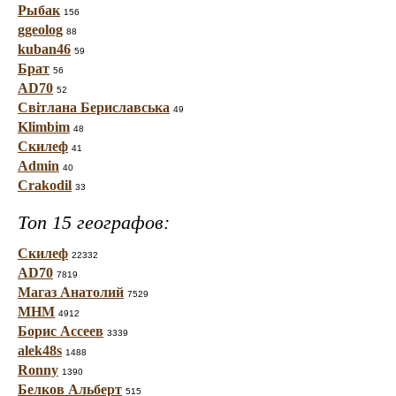
Рыбак
156
ggeolog
88
kuban46
59
Брат
56
AD70
52
Світлана Бериславська
49
Klimbim
48
Скилеф
41
Admin
40
Crakodil
33
Топ 15 географов:
Скилеф
22332
AD70
7819
Магаз Анатолий
7529
МНМ
4912
Борис Ассеев
3339
alek48s
1488
Ronny
1390
Белков Альберт
515