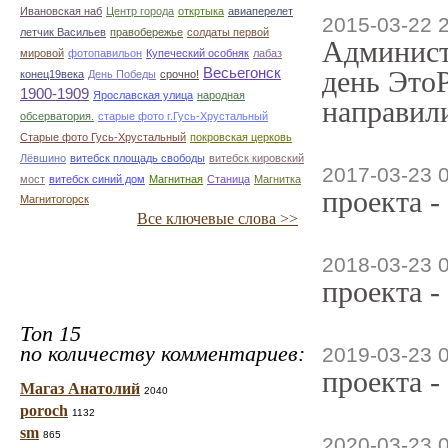
Ивановская наб
Центр города
откртыка
авиаперелет
2015-03-22 
летчик Васильев
правобережье
солдаты первой
Админист
мировой
фотопавильон
Купеческий особняк
лабаз
Весьегонск
день ЭтоР
конец19века
День Победы
срочно!
1900-1909
Ярославская улица
народная
направили
обсерватория.
старые фото г.Гусь-Хрустальный
Старые фото Гусь-Хрустальный
покровская церковь
Лёвшино
витебск площадь свободы
витебск кировский
2017-03-23 0
мост
витебск синий дом
Магнитная
Станица
Магнитка
проекта -
Магнитогорск
Все ключевые слова >>
2018-03-23 
проекта -
Топ 15
по количеству комментариев:
2019-03-23 
проекта -
Магаз Анатолий
2040
poroch
1132
sm
865
2020-03-23 