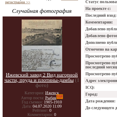
Статус пользова
регистрации >>
На проекте с:
Случайная фотография
Последний вход:
Комментарии:
Добавлено публ
Добавлено фото
Дополнено публ
Отмечено на ка
Просмотрено пу
Просмотрено пу
последний месяц
Просмотрено пуб
Ижевский завод 2 Вид нагорной
части, пруда и плотины-дамбы
(1
Адрес электрон
фото)
ICQ:
Категория:
Ижевск
Город:
VIP
Автор поста:
Рыбак
Дата рождения:
Год съемки:
1905-1910
Дата:
04.07.2020 11:09
До следующего 
Рейтинг:
0
Комментарии:
0