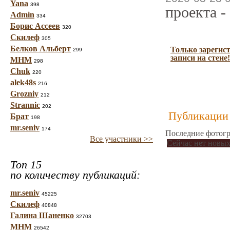
Yana
398
проекта -
Admin
334
Борис Ассеев
320
Скилеф
305
Белков Альберт
Только зарегис
299
записи на стене!
МНМ
298
Chuk
220
alek48s
216
Grozniy
212
Strannic
202
Публикации 
Брат
198
mr.seniv
174
Последние фотогр
Все участники >>
Сейчас нет новых
Топ 15
по количеству публикаций:
mr.seniv
45225
Скилеф
40848
Галина Шаненко
32703
МНМ
26542