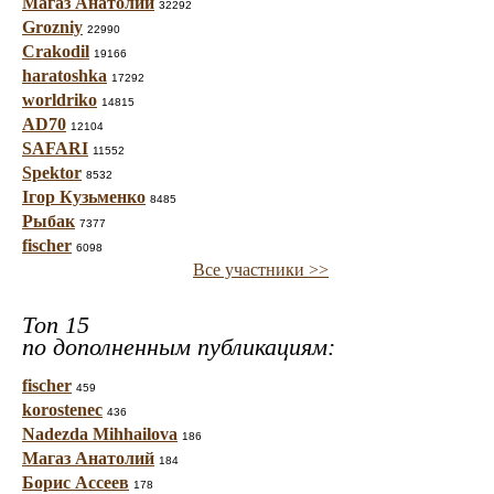
Магаз Анатолий
32292
Grozniy
22990
Crakodil
19166
haratoshka
17292
worldriko
14815
AD70
12104
SAFARI
11552
Spektor
8532
Ігор Кузьменко
8485
Рыбак
7377
fischer
6098
Все участники >>
Топ 15
по дополненным публикациям:
fischer
459
korostenec
436
Nadezda Mihhailova
186
Магаз Анатолий
184
Борис Ассеев
178