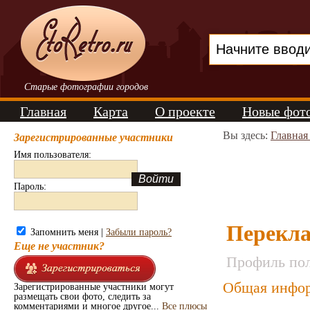
Старые фотографии городов
Главная
Карта
О проекте
Новые фот
Вы здесь:
Главная
Зарегистрированные участники
Имя пользователя:
Пароль:
Перекла
Запомнить меня |
Забыли пароль?
Еще не участник?
Профиль пол
Общая инфор
Зарегистрированные участники могут
размещать свои фото, следить за
комментариями и многое другое...
Все плюсы