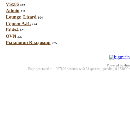
VSx86
446
Admin
411
Lounge_Lizard
364
Гудков А.И.
274
Ed4x4
261
OVN
237
Рыковкин Владимир
225
Powered by
4im
Page generated in 1.007820 seconds with 31 queries, spending 0.17300