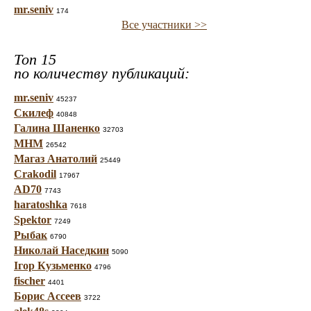
mr.seniv
174
Все участники >>
Топ 15
по количеству публикаций:
mr.seniv
45237
Скилеф
40848
Галина Шаненко
32703
МНМ
26542
Магаз Анатолий
25449
Crakodil
17967
AD70
7743
haratoshka
7618
Spektor
7249
Рыбак
6790
Николай Наседкин
5090
Ігор Кузьменко
4796
fischer
4401
Борис Ассеев
3722