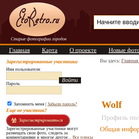
Старые фотографии городов
Главная
Карта
О проекте
Новые фот
Вы здесь:
Главная
Зарегистрированные участники
Имя пользователя:
Пароль:
Wolf
Запомнить меня |
Забыли пароль?
Еще не участник?
Профиль пол
Общая инфор
Зарегистрированные участники могут
размещать свои фото, следить за
комментариями и многое другое...
Все плюсы