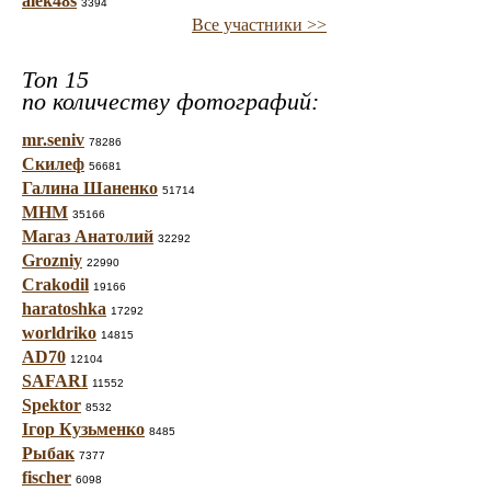
alek48s
3394
Все участники >>
Топ 15
по количеству фотографий:
mr.seniv
78286
Скилеф
56681
Галина Шаненко
51714
МНМ
35166
Магаз Анатолий
32292
Grozniy
22990
Crakodil
19166
haratoshka
17292
worldriko
14815
AD70
12104
SAFARI
11552
Spektor
8532
Ігор Кузьменко
8485
Рыбак
7377
fischer
6098