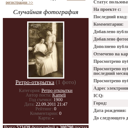
Статус пользова
регистрации >>
На проекте с:
Случайная фотография
Последний вход:
Комментарии:
Добавлено публ
Добавлено фото
Дополнено публ
Отмечено на ка
Просмотрено пу
Просмотрено пу
последний месяц
Просмотрено пуб
Ретро-открытка
(1 фото)
Адрес электрон
Категория:
Ретро открытки
Автор поста:
Karneli
ICQ:
Год съемки:
1900
Город:
Дата:
22.09.2011 21:47
Рейтинг:
0
Дата рождения:
Комментарии:
0
Карта:
-
До следующего 
Всего
523439
фотографий в
300790
постах