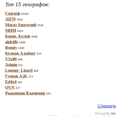
Топ 15 географов:
Скилеф
22332
AD70
7819
Магаз Анатолий
7529
МНМ
4912
Борис Ассеев
3339
alek48s
1488
Ronny
1390
Белков Альберт
515
VSx86
446
Admin
411
Lounge_Lizard
364
Гудков А.И.
274
Ed4x4
261
OVN
237
Рыковкин Владимир
225
Powered by
4im