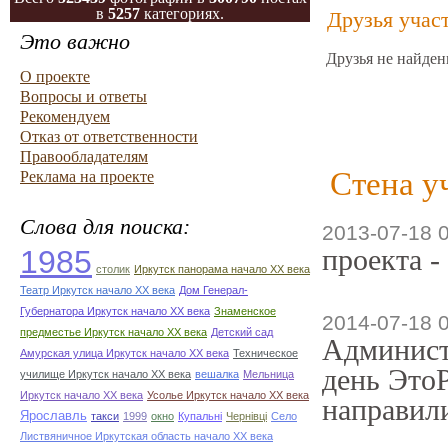
в
5257
категориях.
Друзья учас
Это важно
Друзья не найден
О проекте
Вопросы и ответы
Рекомендуем
Отказ от ответственности
Правообладателям
Стена у
Реклама на проекте
Слова для поиска:
2013-07-18 
проекта -
1985
столик
Иркутск панорама начало ХХ века
Театр Иркутск начало ХХ века
Дом Генерал-
Губернатора Иркутск начало ХХ века
Знаменское
2014-07-18 
предместье Иркутск начало ХХ века
Детский сад
Админист
Амурская улица Иркутск начало ХХ века
Техническое
день ЭтоР
училище Иркутск начало ХХ века
вешалка
Мельница
Иркутск начало ХХ века
Усолье Иркутск начало ХХ века
направили
Ярославль
такси
1999
окно
Купальні
Чернівці
Село
Листвяничное Иркутская область начало ХХ века