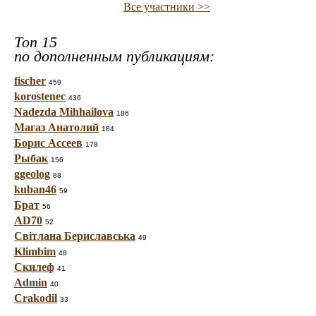
Все участники >>
Топ 15
по дополненным публикациям:
fischer
459
korostenec
436
Nadezda Mihhailova
186
Магаз Анатолий
184
Борис Ассеев
178
Рыбак
156
ggeolog
88
kuban46
59
Брат
56
AD70
52
Світлана Бериславська
49
Klimbim
48
Скилеф
41
Admin
40
Crakodil
33