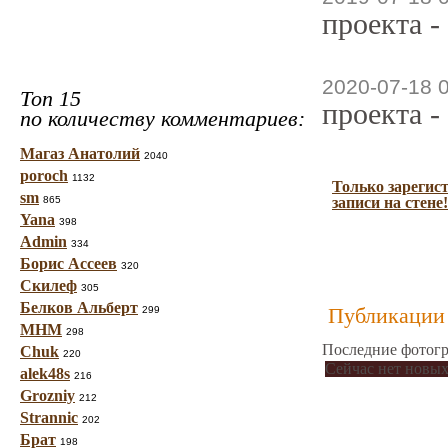
проекта -
2020-07-18 
Топ 15
проекта -
по количеству комментариев:
Магаз Анатолий
2040
poroch
1132
Только зарегис
sm
865
записи на стене!
Yana
398
Admin
334
Борис Ассеев
320
Скилеф
305
Белков Альберт
Публикации 
299
МНМ
298
Последние фотогр
Chuk
220
Сейчас нет новых
alek48s
216
Grozniy
212
Strannic
202
Брат
198