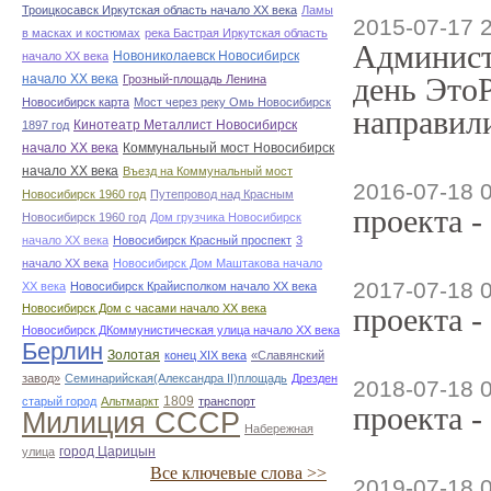
Троицкосавск Иркутская область начало ХХ века
Ламы
2015-07-17 
в масках и костюмах
река Бастрая Иркутская область
Админист
Новониколаевск Новосибирск
начало ХХ века
начало ХХ века
день ЭтоР
Грозный-площадь Ленина
Новосибирск карта
Мост через реку Омь Новосибирск
направили
Кинотеатр Металлист Новосибирск
1897 год
начало ХХ века
Коммунальный мост Новосибирск
начало ХХ века
Въезд на Коммунальный мост
2016-07-18 
Новосибирск 1960 год
Путепровод над Красным
проекта -
Новосибирск 1960 год
Дом грузчика Новосибирск
начало ХХ века
Новосибирск Красный проспект
3
начало ХХ века
Новосибирск Дом Маштакова начало
2017-07-18 
ХХ века
Новосибирск Крайисполком начало ХХ века
Новосибирск Дом с часами начало ХХ века
проекта -
Новосибирск ДКоммунистическая улица начало ХХ века
Берлин
Золотая
конец ХІХ века
«Славянский
завод»
Семинарийская(Александра II)площадь
Дрезден
2018-07-18 
1809
старый город
Альтмаркт
транспорт
проекта -
Милиция СССР
Набережная
город Царицын
улица
Все ключевые слова >>
2019-07-18 