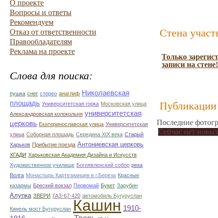
О проекте
Вопросы и ответы
Рекомендуем
Стена участ
Отказ от ответственности
Правообладателям
Реклама на проекте
Только зарегис
записи на стене!
Слова для поиска:
Николаевская
пушка
снег
стерео
анаглиф
площадь
Публикации 
Университетская горка
Московская улица
университетская
Александровская колокольня
Последние фотогр
церковь
Екатеринославская улица
Университетская
Сейчас нет новых
улица
Соборная площадь
Середина XIX века
Старый
Антониевская церковь
Харьков
Прибытие поезда
ХГАДИ
Харьковская Академия Дизайна и Искусств
Художественное училище
Богоявленский собор
река
Волга
Монастырь Картезианцев в г.Береза
Красные
казармы
Бреский вокзал
Первомай
Букет
Зарубин
Алупка
ЗВЕРИ
ГАЗ-67-420
автомобиль Бугуруслан
Кашин
1910-
Кинель мост Бугуруслан