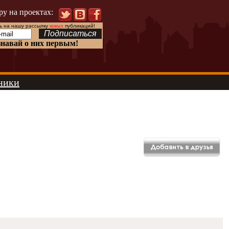
ру на проектах:
 на нашу рассылку
новых
публикаций!
знавай о них первым!
ники