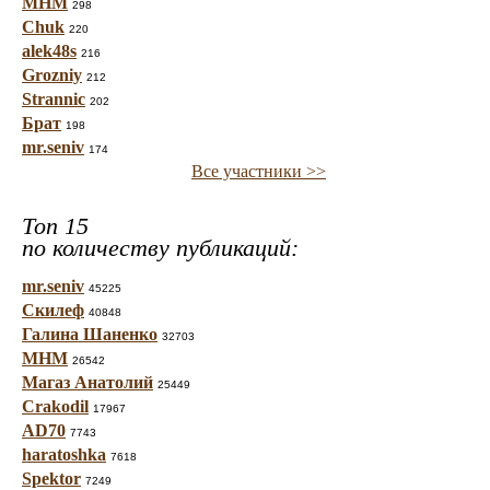
МНМ
298
Chuk
220
alek48s
216
Grozniy
212
Strannic
202
Брат
198
mr.seniv
174
Все участники >>
Топ 15
по количеству публикаций:
mr.seniv
45225
Скилеф
40848
Галина Шаненко
32703
МНМ
26542
Магаз Анатолий
25449
Crakodil
17967
AD70
7743
haratoshka
7618
Spektor
7249