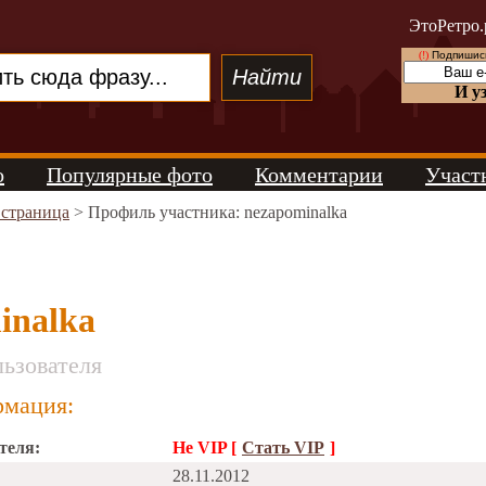
ЭтоРетро.
(!)
Подпишись
И у
о
Популярные фото
Комментарии
Участ
 страница
> Профиль участника: nezapominalka
inalka
ьзователя
мация:
теля:
Не VIP [
Стать VIP
]
28.11.2012