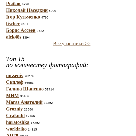
Рыбак
6790
Николай Наседкин
5090
Ігор Кузьменко
4796
fischer
4401
Борис Ассеев
3722
alek48s
3394
Все участники >>
Топ 15
по количеству фотографий:
mr.seniv
78274
Скилеф
56681
Галина Шаненко
51714
МНМ
35166
Магаз Анатолий
32292
Grozniy
22990
Crakodil
19166
haratoshka
17292
worldriko
14815
AD70