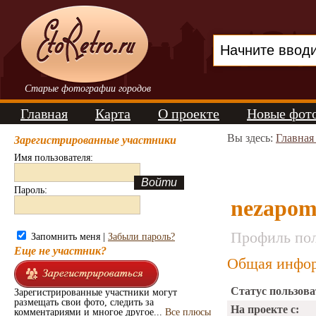
Старые фотографии городов
Главная
Карта
О проекте
Новые фот
Вы здесь:
Главная
Зарегистрированные участники
Имя пользователя:
Пароль:
nezapom
Профиль пол
Запомнить меня |
Забыли пароль?
Еще не участник?
Общая инфор
Статус пользова
Зарегистрированные участники могут
размещать свои фото, следить за
На проекте с:
комментариями и многое другое...
Все плюсы