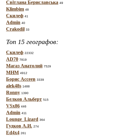
Світлана Бериславська
49
Klimbim
48
Скилеф
41
Admin
40
Crakodil
33
Топ 15 географов:
Скилеф
22332
AD70
7819
Магаз Анатолий
7529
МНМ
4912
Борис Ассеев
3339
alek48s
1488
Ronny
1390
Белков Альберт
515
VSx86
446
Admin
411
Lounge_Lizard
364
Гудков А.И.
274
Ed4x4
261