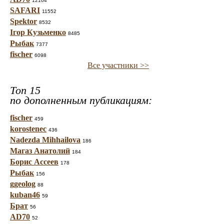
12104
SAFARI
11552
Spektor
8532
Ігор Кузьменко
8485
Рыбак
7377
fischer
6098
Все участники >>
Топ 15
по дополненным публикациям:
fischer
459
korostenec
436
Nadezda Mihhailova
186
Магаз Анатолий
184
Борис Ассеев
178
Рыбак
156
ggeolog
88
kuban46
59
Брат
56
AD70
52