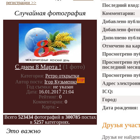
регистрации >>
Последний вход:
Случайная фотография
Комментарии:
Добавлено публ
Добавлено фото
Дополнено публ
Отмечено на ка
Просмотрено пу
Просмотрено пу
С днем 8 Марта !
(1 фото)
последний месяц
Просмотрено пуб
Категория:
Ретро открытки
VIP
Автор поста:
Ігор Кузьменко
Адрес электрон
Год съемки:
не указан
ICQ:
Дата:
16.01.2017 21:04
Рейтинг:
0
Город:
Комментарии:
0
Карта:
-
Дата рождения:
Всего
523434
фотографий в
300785
постах
в
5257
категориях.
Друзья учас
Это важно
Друзья не найден