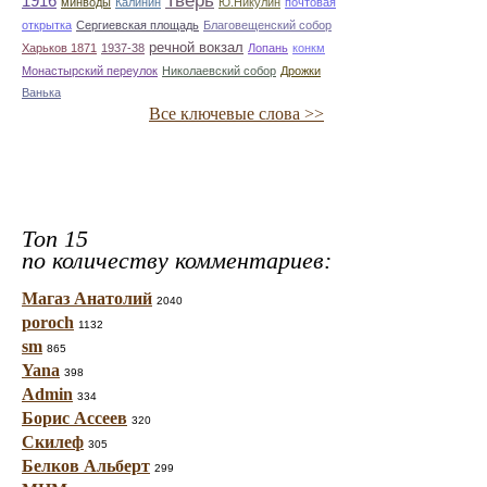
Тверь
1916
минводы
Калинин
Ю.Никулин
почтовая
открытка
Сергиевская площадь
Благовещенский собор
речной вокзал
Харьков 1871
1937-38
Лопань
конкм
Монастырский переулок
Николаевский собор
Дрожки
Ванька
Все ключевые слова >>
Топ 15
по количеству комментариев:
Магаз Анатолий
2040
poroch
1132
sm
865
Yana
398
Admin
334
Борис Ассеев
320
Скилеф
305
Белков Альберт
299