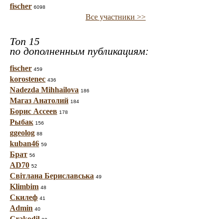
fischer
6098
Все участники >>
Топ 15
по дополненным публикациям:
fischer
459
korostenec
436
Nadezda Mihhailova
186
Магаз Анатолий
184
Борис Ассеев
178
Рыбак
156
ggeolog
88
kuban46
59
Брат
56
AD70
52
Світлана Бериславська
49
Klimbim
48
Скилеф
41
Admin
40
Crakodil