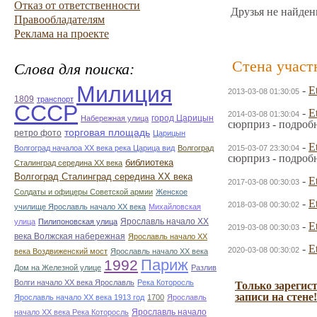
Отказ от ответственности
Друзья не найден
Правообладателям
Реклама на проекте
Стена участ
Слова для поиска:
Милиция
-
E
2013-03-08 01:30:05
1809
транспорт
СССР
-
E
2014-03-08 01:30:04
город Царицын
Набережная улица
сюрприз - подроб
торговая площадь
ретро фото
Царицын
-
E
Волгоград началоа ХХ века река Царица вид
Волгоград
2015-03-07 23:30:04
сюрприз - подроб
библиотека
Сталинград середина ХХ века
Волгоград Сталинград середина ХХ века
-
E
2017-03-08 00:30:03
Солдаты и офицеры Советской армии
Женское
-
E
2018-03-08 00:30:02
училище Ярославль начало ХХ века
Михайловская
Ярославль начало ХХ
улица
Пилипоновская улица
-
E
2019-03-08 00:30:03
века Волжская набережная
Ярославль начало ХХ
-
E
2020-03-08 00:30:02
века Воздвиженский мост
Ярославль начало ХХ века
Париж
1992
Дом на Железной улице
Разлив
Волги начало ХХ века Ярославль
Река Которосль
Только зарегис
записи на стене!
Ярославль начало ХХ века 1913 год
1700
Ярославль
Ярославль начало
начало ХХ века Река Которосль