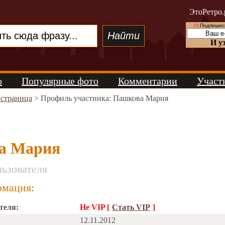
ЭтоРетро.
(!)
Подпишись
И у
о
Популярные фото
Комментарии
Участ
 страница
> Профиль участника: Пашкова Мария
а Мария
ьзователя
мация:
теля:
Не VIP [
Стать VIP
]
12.11.2012