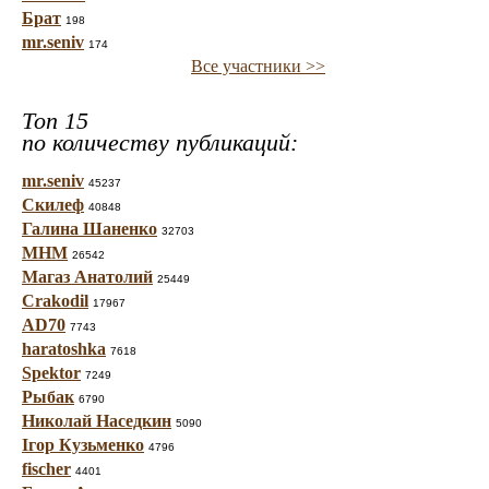
Брат
198
mr.seniv
174
Все участники >>
Топ 15
по количеству публикаций:
mr.seniv
45237
Скилеф
40848
Галина Шаненко
32703
МНМ
26542
Магаз Анатолий
25449
Crakodil
17967
AD70
7743
haratoshka
7618
Spektor
7249
Рыбак
6790
Николай Наседкин
5090
Ігор Кузьменко
4796
fischer
4401