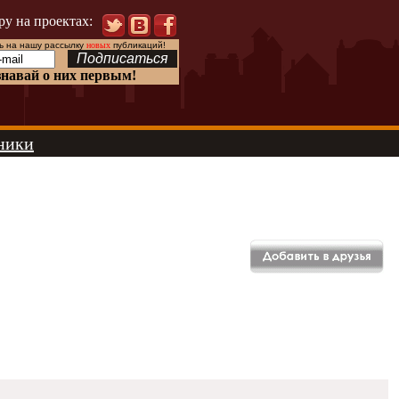
ру на проектах:
 на нашу рассылку
новых
публикаций!
знавай о них первым!
ники