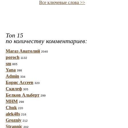
Все ключевые слова >>
Топ 15
по количеству комментариев:
Магаз Анатолий
2040
poroch
1132
sm
865
Yana
398
Admin
334
Борис Ассеев
320
Скилеф
305
Белков Альберт
299
МНМ
298
Chuk
220
alek48s
216
Grozniy
212
Strannic
202