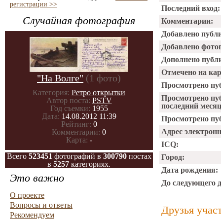
регистрации >>
Последний вход:
Случайная фотография
Комментарии:
Добавлено публ
Добавлено фото
Дополнено публ
Отмечено на ка
"На Волге"
(1 фото)
Просмотрено пу
Категория:
Ретро открытки
Просмотрено пу
Автор поста:
PSTV
последний месяц
Год съемки:
1955
Дата:
14.08.2012 11:39
Просмотрено пуб
Рейтинг:
0
Адрес электрон
Комментарии:
0
Карта:
-
ICQ:
Всего
523451
фотографий в
300790
постах
Город:
в
5257
категориях.
Дата рождения:
Это важно
До следующего 
О проекте
Вопросы и ответы
Друзья учас
Рекомендуем