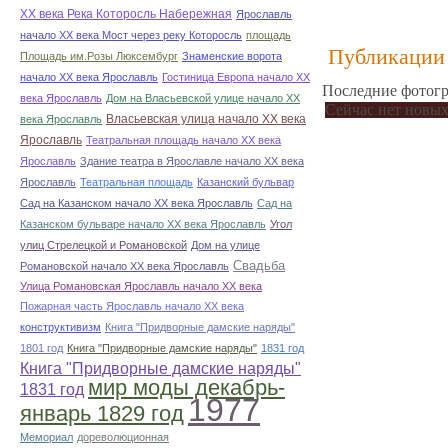
ХХ века Река Которосль Набережная
Ярославль
начало ХХ века Мост через реку Которосль
площадь
Публикации 
Площадь им.Розы Люксембург
Знаменские ворота
начало ХХ века Ярославль
Гостиница Европа начало ХХ
Последние фотогр
века Ярославль
Дом на Власьевской улице начало ХХ
Сейчас нет новых
Власьевская улица начало ХХ века
века Ярославль
Ярославль
Театральная площадь начало ХХ века
Ярославль
Здание театра в Ярославле начало ХХ века
Ярославль
Театральная площадь
Казанский бульвар
Сад на Казанском начало ХХ века Ярославль
Сад на
Казанском бульваре начало ХХ века Ярославль
Угол
улиц Стрелецкой и Романовской
Дом на улице
Свадьба
Романовской начало ХХ века Ярославль
Улица Романовская Ярославль начало ХХ века
Пожарная часть Ярославль начало ХХ века
конструктивизм
Книга "Придворные дамские наряды"
1801 год
Книга "Придворные дамские наряды"
1831 год
Книга "Придворные дамские наряды"
мир моды декабрь-
1831 год
1977
январь 1829 год
Мемориал
дореволюционная