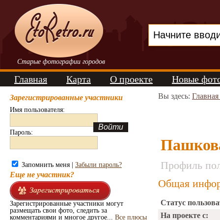
Старые фотографии городов
Главная
Карта
О проекте
Новые фот
Вы здесь:
Главная
Зарегистрированные участники
Имя пользователя:
Пароль:
Пашков
Профиль пол
Запомнить меня |
Забыли пароль?
Еще не участник?
Общая инфор
Статус пользова
Зарегистрированные участники могут
размещать свои фото, следить за
На проекте с:
комментариями и многое другое...
Все плюсы