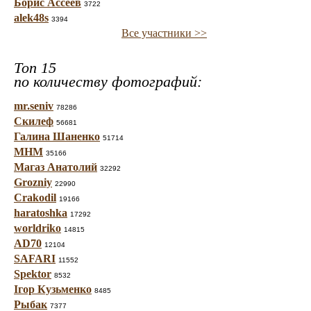
Борис Ассеев
3722
alek48s
3394
Все участники >>
Топ 15
по количеству фотографий:
mr.seniv
78286
Скилеф
56681
Галина Шаненко
51714
МНМ
35166
Магаз Анатолий
32292
Grozniy
22990
Crakodil
19166
haratoshka
17292
worldriko
14815
AD70
12104
SAFARI
11552
Spektor
8532
Ігор Кузьменко
8485
Рыбак
7377