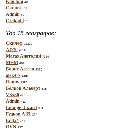
Klimbim
48
Скилеф
41
Admin
40
Crakodil
33
Топ 15 географов:
Скилеф
22332
AD70
7819
Магаз Анатолий
7529
МНМ
4912
Борис Ассеев
3339
alek48s
1488
Ronny
1390
Белков Альберт
515
VSx86
446
Admin
411
Lounge_Lizard
364
Гудков А.И.
274
Ed4x4
261
OVN
237