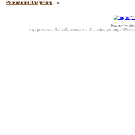
Рыковкин Владимир
225
Powered by
4im
Page generated in 0.542592 seconds with 31 queries, spending 0.09600