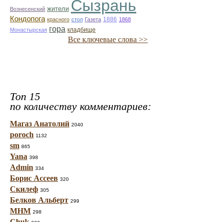
Сызрань
жители
Вознесенский
Кондопога
1886
красного
стол
Газета
1868
гора
кладбище
Монастырская
Все ключевые слова >>
Топ 15
по количеству комментариев:
Магаз Анатолий
2040
poroch
1132
sm
865
Yana
398
Admin
334
Борис Ассеев
320
Скилеф
305
Белков Альберт
299
МНМ
298
Chuk