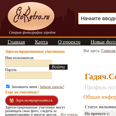
Старые фотографии городов
Главная
Карта
О проекте
Новые фот
Вы здесь:
Главная
Зарегистрированные участники
Имя пользователя:
Пароль:
Гадяч.
Профиль пол
Запомнить меня |
Забыли пароль?
Еще не участник?
Общая инфор
Статус пользова
Зарегистрированные участники могут
размещать свои фото, следить за
На проекте с:
комментариями и многое другое...
Все плюсы