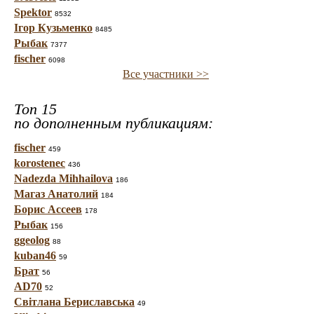
Spektor
8532
Ігор Кузьменко
8485
Рыбак
7377
fischer
6098
Все участники >>
Топ 15
по дополненным публикациям:
fischer
459
korostenec
436
Nadezda Mihhailova
186
Магаз Анатолий
184
Борис Ассеев
178
Рыбак
156
ggeolog
88
kuban46
59
Брат
56
AD70
52
Світлана Бериславська
49