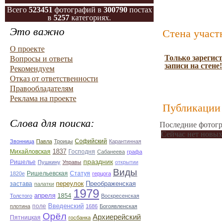
Всего
523451
фотографий в
300790
постах
в
5257
категориях.
Это важно
Стена участ
О проекте
Только зарегис
Вопросы и ответы
записи на стене!
Рекомендуем
Отказ от ответственности
Правообладателям
Реклама на проекте
Публикации 
Слова для поиска:
Последние фотогр
Сейчас нет новых
Софийский
Звонница
Павла
Троицы
Карантинная
1837
Михайловская
Господня
Сабанеева
графа
праздник
Ришелье
Пушкину
Управы
открытии
Виды
Ришельевская
Статуя
1820е
герцога
переулок
Преображенская
застава
палатки
1979
апреля
1854
Толстого
Воскресенская
Введенский
поле
плотина
1686
Богоявленская
Орёл
Архиерейский
Пятницкая
госбанка