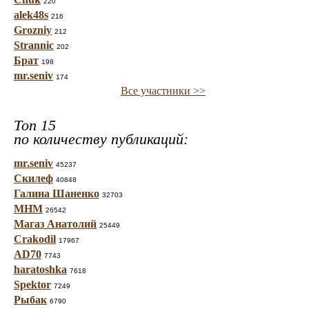
220
alek48s
216
Grozniy
212
Strannic
202
Брат
198
mr.seniv
174
Все участники >>
Топ 15
по количеству публикаций:
mr.seniv
45237
Скилеф
40848
Галина Шаненко
32703
МНМ
26542
Магаз Анатолий
25449
Crakodil
17967
AD70
7743
haratoshka
7618
Spektor
7249
Рыбак
6790