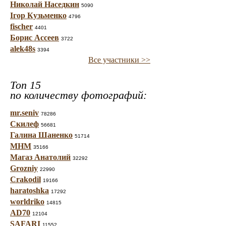
Николай Наседкин
5090
Ігор Кузьменко
4796
fischer
4401
Борис Ассеев
3722
alek48s
3394
Все участники >>
Топ 15
по количеству фотографий:
mr.seniv
78286
Скилеф
56681
Галина Шаненко
51714
МНМ
35166
Магаз Анатолий
32292
Grozniy
22990
Crakodil
19166
haratoshka
17292
worldriko
14815
AD70
12104
SAFARI
11552