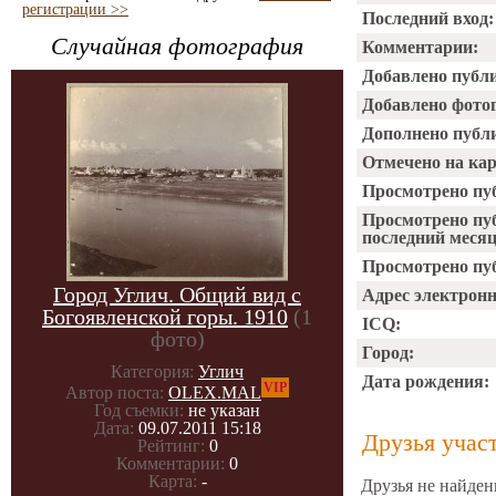
регистрации >>
Последний вход:
Случайная фотография
Комментарии:
Добавлено публ
Добавлено фото
Дополнено публ
Отмечено на ка
Просмотрено пу
Просмотрено пу
последний месяц
Просмотрено пуб
Город Углич. Общий вид с
Адрес электрон
Богоявленской горы. 1910
(1
ICQ:
фото)
Город:
Категория:
Углич
Дата рождения:
VIP
Автор поста:
OLEX.MAL
Год съемки:
не указан
Дата:
09.07.2011 15:18
Друзья учас
Рейтинг:
0
Комментарии:
0
Карта:
-
Друзья не найден